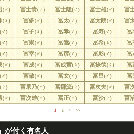
(♂)
冨士貴(♂)
冨士隆(♂)
冨士雄(♂)
冨士
(♀)
冨多(♂)
冨太(♂)
冨太朗(♂)
冨太
♂)
冨子(♀)
冨孝(♂)
冨寿(♂)
冨
♂)
冨崇(♂)
冨嵩(♂)
冨希(♀)
冨
♂)
冨幸(♂)
冨彦(♂)
冨影(♂)
冨
(♂)
冨成(♂)
冨成實(♀)
冨捺徳(♀)
冨
♂)
冨敬(♂)
冨文(♂)
冨昌(♂)
冨
♀)
冨果乃(♀)
冨梛箕(♀)
冨次夫(♂)
冨次
(♂)
冨次雄(♂)
冨正(♂)
冨沙(♀)
冨治
1
2
>
>>
」が付く有名人