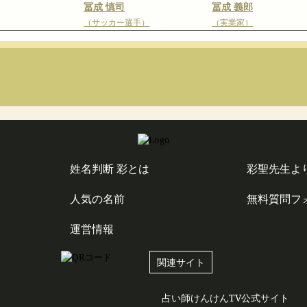
冨成 慎司
冨成 義郎
（サッカー選手）
（実業家）
姓名判断 彩とは
彩聖先生よ
人気の名前
無料質問フ
運営情報
関連サイト
占い師けんけんTV公式サイト