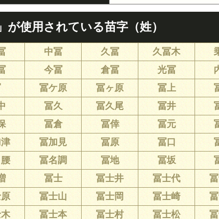
」が使用されている苗字（姓）
冨
中冨
久冨
久冨木
冨
今冨
倉冨
光冨
冨
冨ケ原
冨ヶ原
冨上
中
冨久
冨久尾
冨井
保
冨倉
冨倖
冨元
加津
冨加見
冨原
冨口
名腰
冨名調
冨地
冨坂
増
冨士
冨士井
冨士代
冨
士原
冨士山
冨士岡
冨士崎
冨
士木
冨士本
冨士村
冨士松
冨