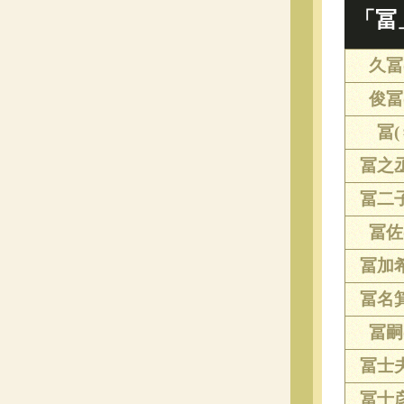
「冨
久冨(
俊冨(
冨(
冨之丞
冨二子
冨佐(
冨加希
冨名箕
冨嗣(
冨士夫
冨士彦