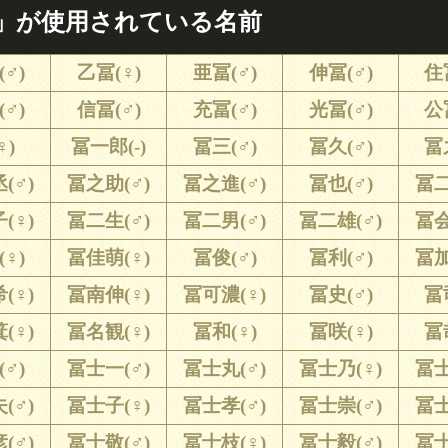
」が使用されている名前
♂)
乙冨(♀)
亜冨(♂)
伸冨(♂)
住
♂)
信冨(♂)
充冨(♂)
光冨(♂)
公
♀)
冨一郎(-)
冨三(♂)
冨久(♂)
冨
(♂)
冨之助(♂)
冨之進(♂)
冨也(♂)
冨二
(♀)
冨二生(♂)
冨二男(♂)
冨二雄(♂)
冨会
♀)
冨佳萌(♀)
冨俊(♂)
冨利(♂)
冨加
(♀)
冨南伸(♀)
冨可濃(♀)
冨史(♂)
冨
(♀)
冨名観(♀)
冨和(♀)
冨咲(♀)
冨
♂)
冨士一(♂)
冨士丸(♂)
冨士乃(♀)
冨士
(♂)
冨士子(♀)
冨士孝(♂)
冨士崇(♂)
冨士
(♂)
冨士敬(♂)
冨士枝(♀)
冨士毅(♂)
冨士