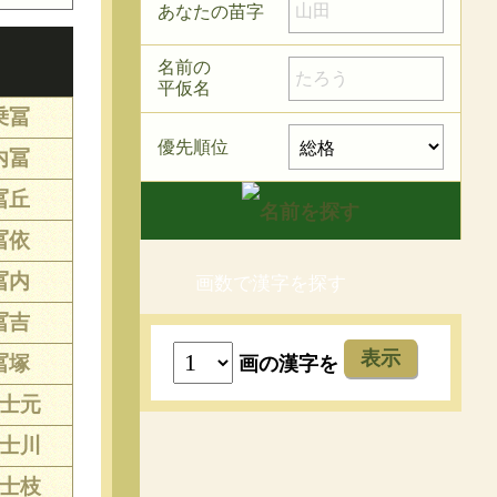
あなたの苗字
名前の
平仮名
乗冨
優先順位
内冨
冨丘
冨依
冨内
画数で漢字を探す
冨吉
表示
冨塚
画の漢字を
士元
士川
士枝