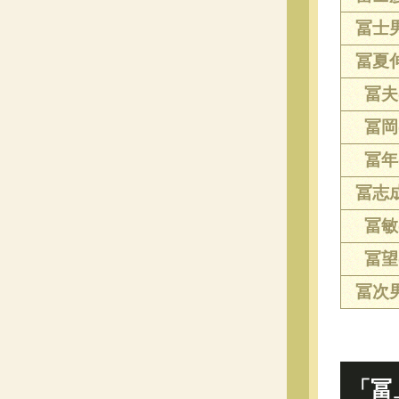
冨士男
冨夏伸
冨夫(
冨岡(
冨年(
冨志成
冨敏(
冨望(
冨次男
「冨