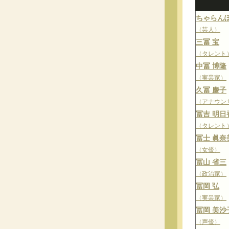
ちゃらんぽ
（芸人）
三冨 宝
（タレント
中冨 博隆
（実業家）
久冨 慶子
（アナウン
冨吉 明日
（タレント
冨士 眞奈
（女優）
冨山 省三
（政治家）
冨岡 弘
（実業家）
冨岡 美沙
（声優）