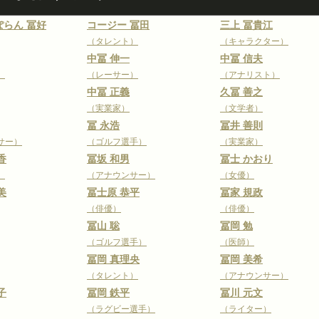
らん 冨好
コージー 冨田
三上 冨貴江
（タレント）
（キャラクター）
中冨 伸一
中冨 信夫
）
（レーサー）
（アナリスト）
中冨 正義
久冨 善之
（実業家）
（文学者）
冨 永浩
冨井 善則
サー）
（ゴルフ選手）
（実業家）
香
冨坂 和男
冨士 かおり
）
（アナウンサー）
（女優）
美
冨士原 恭平
冨家 規政
（俳優）
（俳優）
冨山 聡
冨岡 勉
（ゴルフ選手）
（医師）
冨岡 真理央
冨岡 美希
（タレント）
（アナウンサー）
子
冨岡 鉄平
冨川 元文
（ラグビー選手）
（ライター）