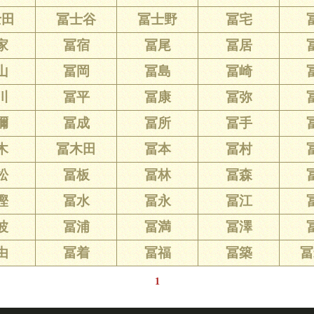
士田
冨士谷
冨士野
冨宅
家
冨宿
冨尾
冨居
山
冨岡
冨島
冨崎
川
冨平
冨康
冨弥
彌
冨成
冨所
冨手
木
冨木田
冨本
冨村
松
冨板
冨林
冨森
樫
冨水
冨永
冨江
波
冨浦
冨満
冨澤
由
冨着
冨福
冨築
冨
1