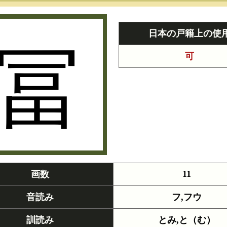
冨
日本の戸籍上の使
可
11
画数
音読み
フ,フウ
訓読み
とみ,と（む）