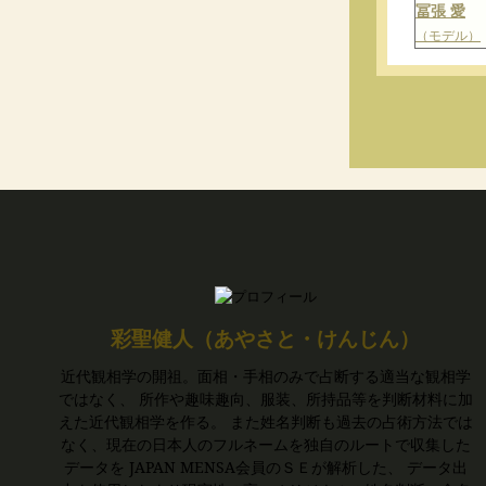
冨張 愛
（モデル）
彩聖健人（あやさと・けんじん）
近代観相学の開祖。面相・手相のみで占断する適当な観相学
ではなく、 所作や趣味趣向、服装、所持品等を判断材料に加
えた近代観相学を作る。 また姓名判断も過去の占術方法では
なく、現在の日本人のフルネームを独自のルートで収集した
データを JAPAN MENSA会員のＳＥが解析した、 データ出