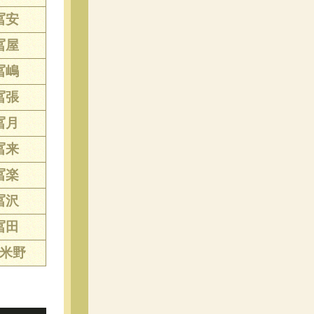
冨安
冨屋
冨嶋
冨張
冨月
冨来
冨楽
冨沢
冨田
米野