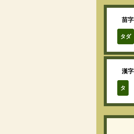
苗字
タダ
漢字
タ