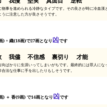
力 我慢 堅実 真面目 逆転
に物事を進められる冷静なタイプです。その良さが時に冷血漢
ように注意した方が良さそうです。
凶
画) + 織(18画)で27画となり
です
敗 我儘 不信感 裏切り 才能
方向ばかりに生涯いってしまいがちです。最終的には罪人にな
非合法な仕事に手を出したりもしそうです。
凶
画) ＋ 香(9画) で14画となり
です