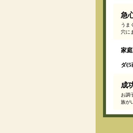
急
うま
穴に
家庭
ダ(5
成
お調
族が