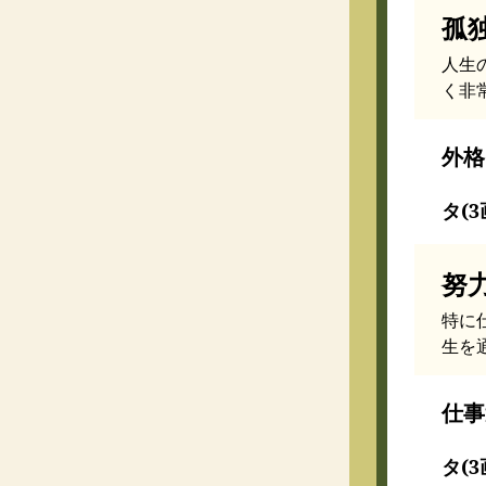
孤
人生
く非
外格
タ(3
努
特に
生を
仕事
タ(3