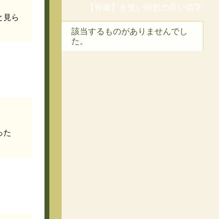
【香織】を使い画数の良い苗字
と見ら
該当するものがありませんでし
た。
った