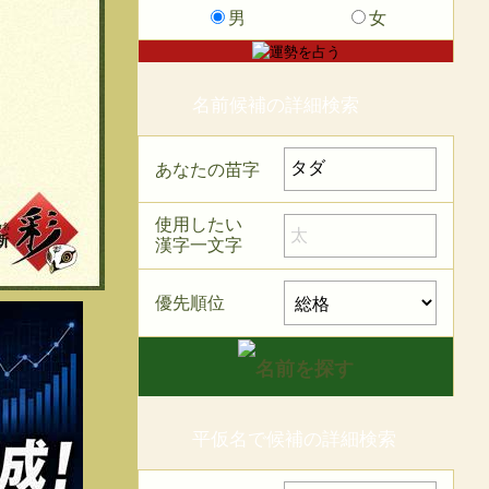
男
女
名前候補の詳細検索
あなたの苗字
使用したい
漢字一文字
優先順位
平仮名で候補の詳細検索