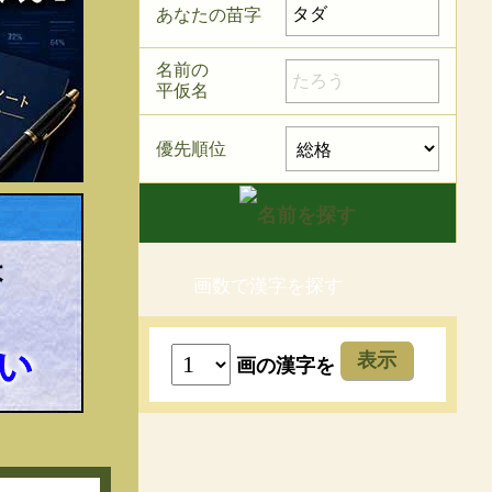
あなたの苗字
名前の
平仮名
優先順位
画数で漢字を探す
表示
画の漢字を