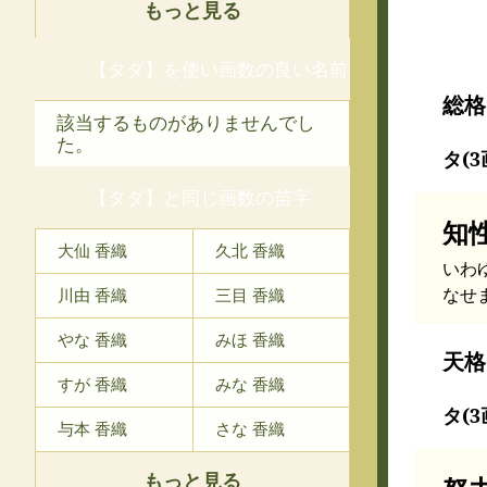
もっと見る
【タダ】を使い画数の良い名前
総格
該当するものがありませんでし
た。
タ(3
【タダ】と同じ画数の苗字
知
大仙 香織
久北 香織
いわ
なせ
川由 香織
三目 香織
やな 香織
みほ 香織
天格
すが 香織
みな 香織
タ(3
与本 香織
さな 香織
もっと見る