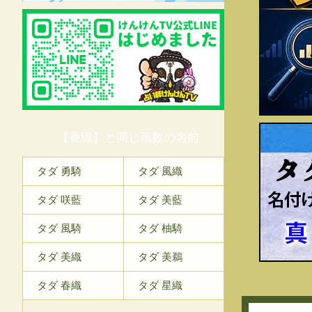
【香織】と同じ画数の名前
タ
タダ 勇騎
タダ 風織
タダ 咲藍
タダ 美藍
タダ 風騎
タダ 柚騎
タダ 美織
タダ 美鵜
タダ 春織
タダ 星織