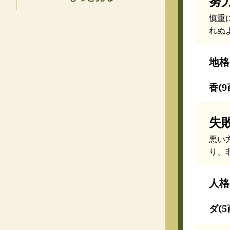
努
慎重
れぬ
地格
香(9
失
悪い
り、
人格
ダ(5