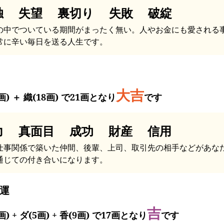
独 失望 裏切り 失敗 破綻
の中でついている期間がまったく無い。人やお金にも愛される
常に辛い毎日を送る人生です。
大吉
画) ＋ 織(18画) で21画となり
です
力 真面目 成功 財産 信用
仕事関係で築いた仲間、後輩、上司、取引先の相手などがあな
通じての付き合いになります。
運
吉
画) + ダ(5画) + 香(9画) で17画となり
です