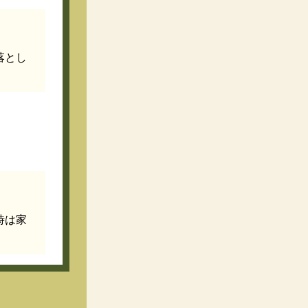
落とし
時は家