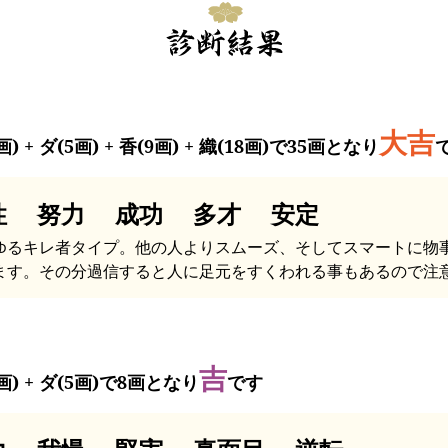
大吉
画) + ダ(5画) + 香(9画) + 織(18画)で35画となり
性 努力 成功 多才 安定
ゆるキレ者タイプ。他の人よりスムーズ、そしてスマートに物
ます。その分過信すると人に足元をすくわれる事もあるので注
吉
画) + ダ(5画)で8画となり
です