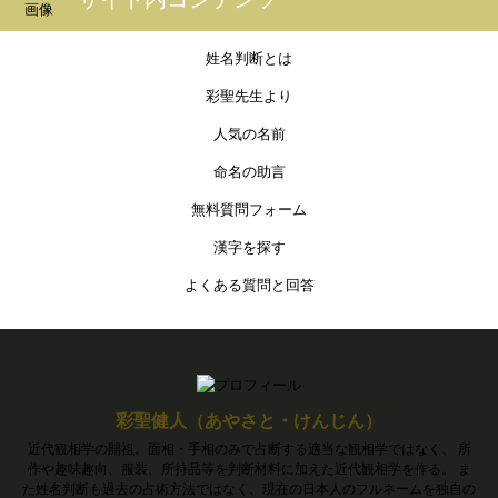
姓名判断とは
彩聖先生より
人気の名前
命名の助言
無料質問フォーム
漢字を探す
よくある質問と回答
彩聖健人（あやさと・けんじん）
近代観相学の開祖。面相・手相のみで占断する適当な観相学ではなく、 所
作や趣味趣向、服装、所持品等を判断材料に加えた近代観相学を作る。 ま
た姓名判断も過去の占術方法ではなく、現在の日本人のフルネームを独自の