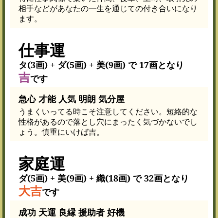
相手などがあなたの一生を通じての付き合いになり
ます。
仕事運
タ(3画) + ダ(5画) + 美(9画) で 17画となり
吉
です
急心 才能 人気 明朗 気分屋
うまくいってる時こそ注意してください。短絡的な
性格があるので落とし穴にまったく気づかないでし
ょう。慎重にいけば吉。
家庭運
ダ(5画) + 美(9画) + 織(18画) で 32画となり
大吉
です
成功 天運 良縁 援助者 好機