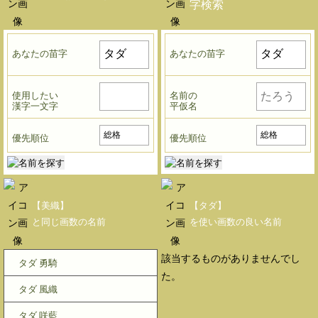
字検索
あなたの苗字
あなたの苗字
使用したい
名前の
漢字一文字
平仮名
優先順位
優先順位
【美織】
【タダ】
と同じ画数の名前
を使い画数の良い名前
該当するものがありませんでし
タダ 勇騎
た。
タダ 風織
タダ 咲藍