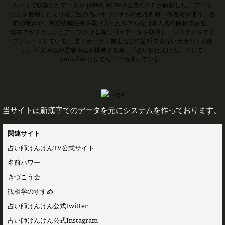
ルートで収集したデータを JAPAN MENSA会員のＳＥが解析した、 データ
出力を使用したより現実性の高いオリジナルの姓名判断・命名術を使う。名
前の響きや、処理流暢性等を取り入れたリアルな日本人名の解析である。
現在でもブラッシュアップさせる為に日々データを取得し、システムをアッ
プグレードしている。 霊・オーラ・前世などの証明できないオカルトを嫌
い、不安商法や霊感商法を撲滅する為、「占い師けんけん」として
youtuberとしても日々頑張っている。
当サイトは新漢字でのデータを元にシステムを作っております。
関連サイト
占い師けんけんTV公式サイト
名前パワー
きづこう会
観相学のすすめ
占い師けんけん公式twitter
占い師けんけん公式Instagram