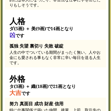
りもしそうです。
人格
ダ(5画) ＋ 美(9画)で14画となり
凶
です
孤独 失望 裏切り 失敗 破綻
人生の中でついている期間がまったく無い。人やお
金にも愛される事もなく非常に辛い毎日を送る人生
です。
外格
タ(3画) ＋ 織(18画)で21画となり
大吉
です
努力 真面目 成功 財産 信用
特に仕事関係で築いた仲間、後輩、上司、取引先の