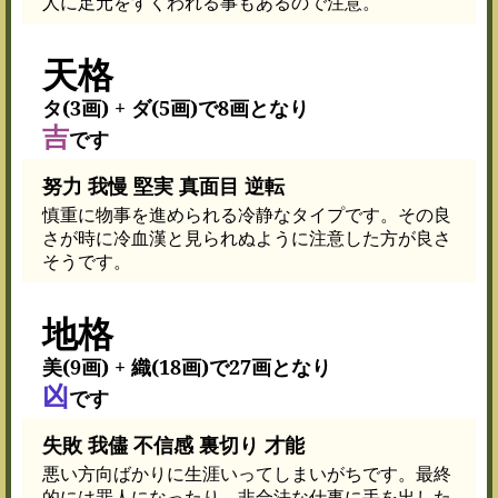
人に足元をすくわれる事もあるので注意。
天格
タ(3画) + ダ(5画)で8画となり
吉
です
努力 我慢 堅実 真面目 逆転
慎重に物事を進められる冷静なタイプです。その良
さが時に冷血漢と見られぬように注意した方が良さ
そうです。
地格
美(9画) + 織(18画)で27画となり
凶
です
失敗 我儘 不信感 裏切り 才能
悪い方向ばかりに生涯いってしまいがちです。最終
的には罪人になったり、非合法な仕事に手を出した