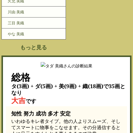
久北 美織
川由 美織
三目 美織
やな 美織
もっと見る
総格
タ(3画) + ダ(5画) + 美(9画) + 織(18画)で35画と
なり
大吉
です
知性 努力 成功 多才 安定
いわゆるキレ者タイプ。他の人よりスムーズ、そし
てスマートに物事をこなせます。その分過信すると