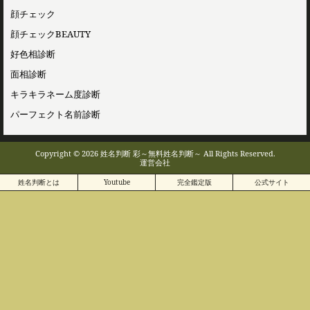
顔チェック
顔チェックBEAUTY
好色相診断
面相診断
キラキラネーム度診断
パーフェクト名前診断
Copyright © 2026 姓名判断 彩～無料姓名判断～ All Rights Reserved.
運営会社
姓名判断とは
Youtube
完全鑑定版
公式サイト