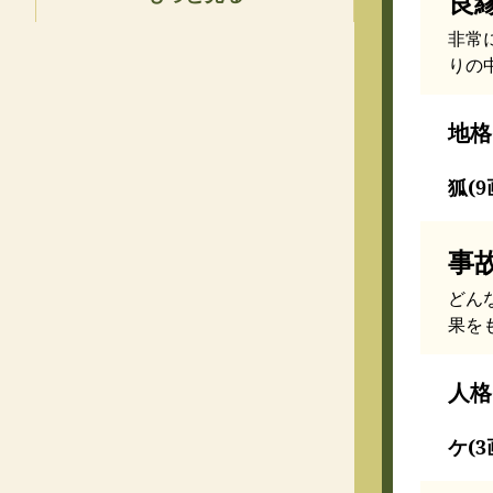
良
非常
りの
地格
狐(
事
どん
果を
人格
ケ(3