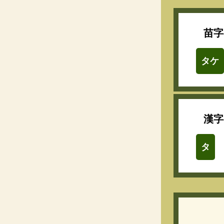
苗字
タケ
漢字
タ