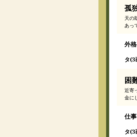
孤
天の
あっ
外格
タ(3
困
近寄
金に
仕事
タ(3