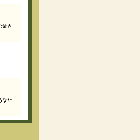
の業界
あなた