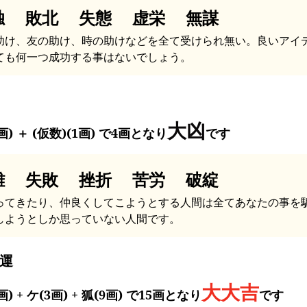
独 敗北 失態 虚栄 無謀
助け、友の助け、時の助けなどを全て受けられ無い。良いアイ
ても何一つ成功する事はないでしょう。
大凶
画) ＋ (仮数)(1画) で4画となり
です
難 失敗 挫折 苦労 破綻
ってきたり、仲良くしてこようとする人間は全てあなたの事を
しようとしか思っていない人間です。
運
大大吉
画) + ケ(3画) + 狐(9画) で15画となり
です