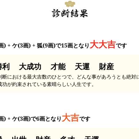
大大吉
画) + ケ(3画) + 狐(9画)で15画となり
です
勝利 大成功 才能 天運 財産
判断における最大吉数のひとつで、どんな事があろうとも絶対
成功が約束されている素晴らしい人生です。
大吉
画) + ケ(3画)で6画となり
です