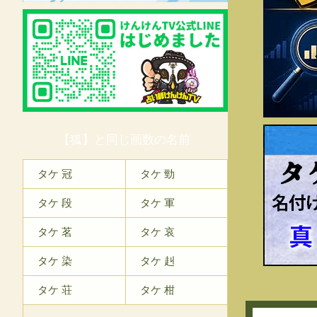
【狐】と同じ画数の名前
タ
タケ 冠
タケ 勁
タケ 段
タケ 軍
タケ 茗
タケ 哀
タケ 染
タケ 赳
タケ 荘
タケ 柑