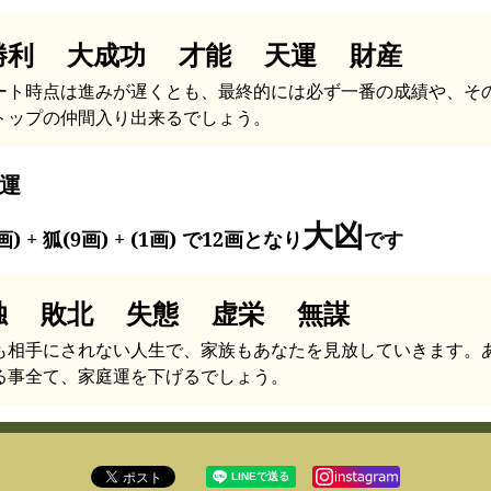
勝利 大成功 才能 天運 財産
ート時点は進みが遅くとも、最終的には必ず一番の成績や、そ
トップの仲間入り出来るでしょう。
運
大凶
画) + 狐(9画) + (1画) で12画となり
です
独 敗北 失態 虚栄 無謀
も相手にされない人生で、家族もあなたを見放していきます。
る事全て、家庭運を下げるでしょう。