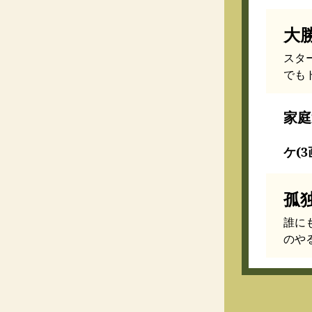
大
スタ
でも
家庭
ケ(3
孤
誰に
のや