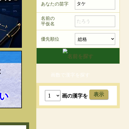
あなたの苗字
名前の
平仮名
優先順位
画数で漢字を探す
表示
画の漢字を