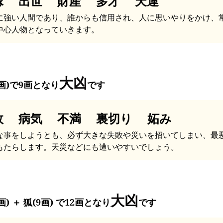
縁 出世 財産 多才 天運
に強い人間であり、誰からも信用され、人に思いやりをかけ、
中心人物となっていきます。
大凶
9画)で9画となり
です
故 病気 不満 裏切り 妬み
な事をしようとも、必ず大きな失敗や災いを招いてしまい、最
もたらします。天災などにも遭いやすいでしょう。
大凶
画) ＋ 狐(9画) で12画となり
です