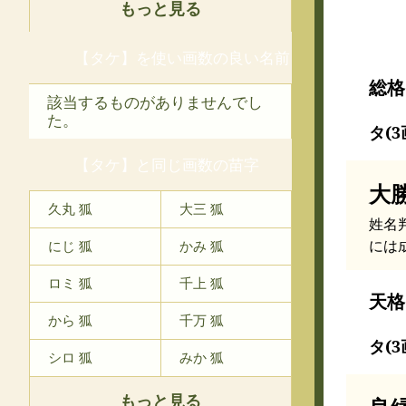
もっと見る
【タケ】を使い画数の良い名前
総格
該当するものがありませんでし
た。
タ(3
【タケ】と同じ画数の苗字
大
久丸 狐
大三 狐
姓名
には
にじ 狐
かみ 狐
ロミ 狐
千上 狐
天格
から 狐
千万 狐
タ(3
シロ 狐
みか 狐
もっと見る