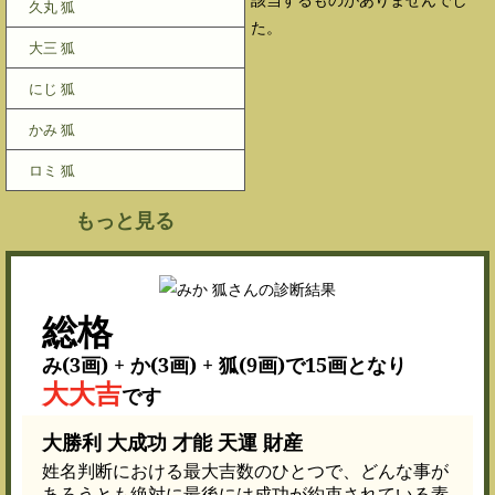
久丸 狐
た。
大三 狐
にじ 狐
かみ 狐
ロミ 狐
もっと見る
総格
み(3画) + か(3画) + 狐(9画)で15画となり
大大吉
です
大勝利 大成功 才能 天運 財産
姓名判断における最大吉数のひとつで、どんな事が
あろうとも絶対に最後には成功が約束されている素