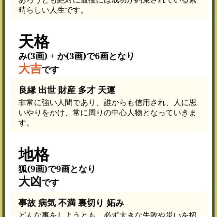
晴らしい人生です。
天格
み(3画) + か(3画)で6画となり
大吉
です
良縁 出世 財産 多才 天運
非常に強い人間であり、誰からも信用され、人に思
いやりをかけ、常に周りの中心人物となっていきま
す。
地格
狐(9画)で9画となり
大凶
です
事故 病気 不満 裏切り 妬み
どんな事をしようとも、必ず大きな失敗や災いを招