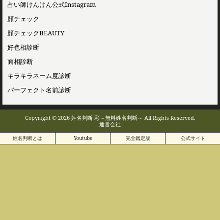
占い師けんけん公式Instagram
顔チェック
顔チェックBEAUTY
好色相診断
面相診断
キラキラネーム度診断
パーフェクト名前診断
Copyright © 2026 姓名判断 彩～無料姓名判断～ All Rights Reserved.
運営会社
姓名判断とは
Youtube
完全鑑定版
公式サイト