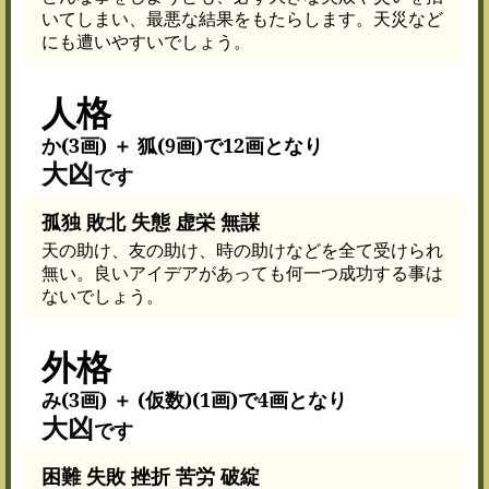
いてしまい、最悪な結果をもたらします。天災など
にも遭いやすいでしょう。
人格
か(3画) ＋ 狐(9画)で12画となり
大凶
です
孤独 敗北 失態 虚栄 無謀
天の助け、友の助け、時の助けなどを全て受けられ
無い。良いアイデアがあっても何一つ成功する事は
ないでしょう。
外格
み(3画) ＋ (仮数)(1画)で4画となり
大凶
です
困難 失敗 挫折 苦労 破綻