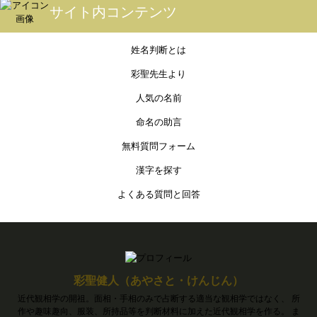
サイト内コンテンツ
姓名判断とは
彩聖先生より
人気の名前
命名の助言
無料質問フォーム
漢字を探す
よくある質問と回答
彩聖健人（あやさと・けんじん）
近代観相学の開祖。面相・手相のみで占断する適当な観相学ではなく、 所
作や趣味趣向、服装、所持品等を判断材料に加えた近代観相学を作る。 ま