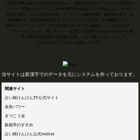
た姓名判断も過去の占術方法ではなく、現在の日本人のフルネームを独自の
ルートで収集したデータを JAPAN MENSA会員のＳＥが解析した、 データ
出力を使用したより現実性の高いオリジナルの姓名判断・命名術を使う。名
前の響きや、処理流暢性等を取り入れたリアルな日本人名の解析である。
現在でもブラッシュアップさせる為に日々データを取得し、システムをアッ
プグレードしている。 霊・オーラ・前世などの証明できないオカルトを嫌
い、不安商法や霊感商法を撲滅する為、「占い師けんけん」として
youtuberとしても日々頑張っている。
当サイトは新漢字でのデータを元にシステムを作っております。
関連サイト
占い師けんけんTV公式サイト
名前パワー
きづこう会
観相学のすすめ
占い師けんけん公式twitter