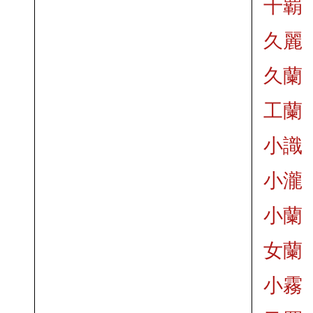
千覇
久麗
久蘭
工蘭
小識
小瀧
小蘭
女蘭
小霧