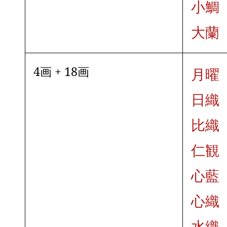
小鯛
大蘭
4画 + 18画
月曜
日織
比織
仁観
心藍
心織
水織