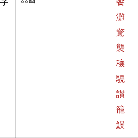
文字
饗
灘
驚
襲
穰
驍
讃
籠
鰻