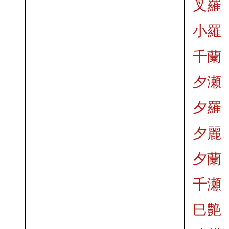
叉羅
小羅
千蘭
夕瀬
夕羅
夕麗
夕蘭
千瀬
巳艶