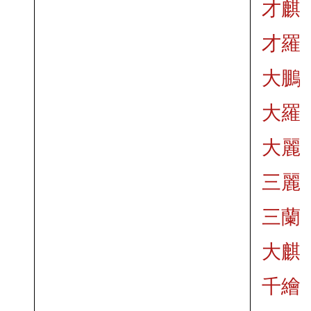
才麒
才羅
大鵬
大羅
大麗
三麗
三蘭
大麒
千繪