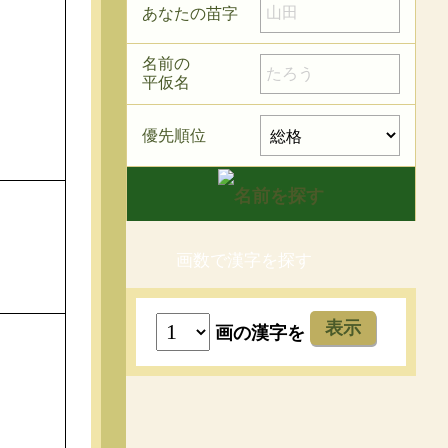
あなたの苗字
名前の
平仮名
優先順位
画数で漢字を探す
表示
画の漢字を