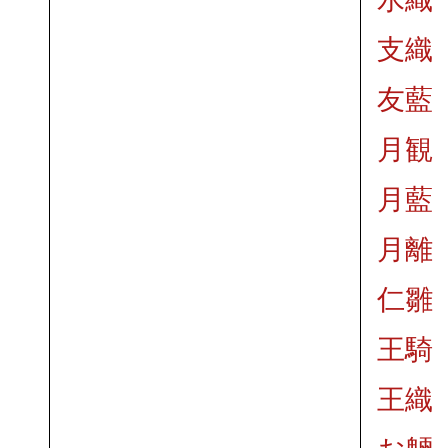
支織
友藍
月観
月藍
月離
仁雛
王騎
王織