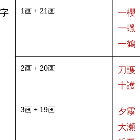
1画 + 21画
文字
一櫻
一蠟
一鶴
2画 + 20画
刀護
十護
3画 + 19画
夕霧
大瀬