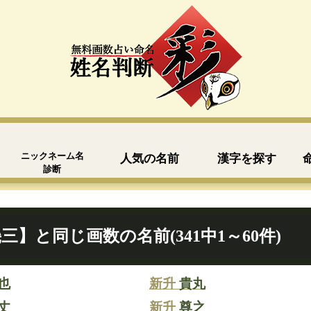
ニックネーム名
人気の名前
漢字を探す
診断
三】と同じ画数の名前(341中1～60件)
也
新升
貴丸
丈
新升
尊之