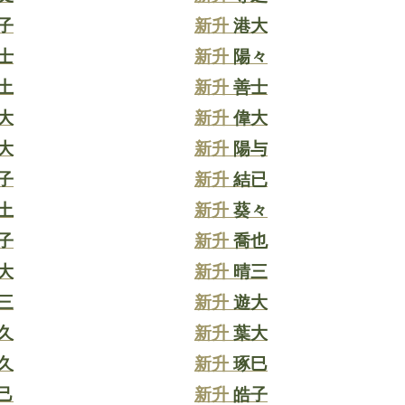
子
新升
港大
士
新升
陽々
土
新升
善士
大
新升
偉大
大
新升
陽与
子
新升
結已
土
新升
葵々
子
新升
喬也
大
新升
晴三
三
新升
遊大
久
新升
葉大
久
新升
琢巳
己
新升
皓子