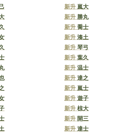
己
新升
嵐大
大
新升
勝丸
久
新升
喬士
女
新升
湊土
久
新升
琴弓
士
新升
葉久
丸
新升
温士
也
新升
達之
之
新升
嵐士
女
新升
遊子
子
新升
椋大
士
新升
開三
土
新升
達士