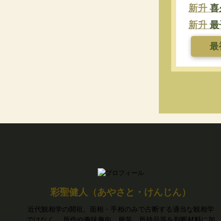
新升
喜
新升
最
最
彩聖健人（あやさと・けんじん）
近代観相学の開祖。面相・手相のみで占断する適当な観相学
ではなく、 所作や趣味趣向、服装、所持品等を判断材料に加