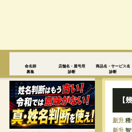
命名師
店舗名・屋号用
商品名・サービス名
募集
診断
診断
【幾
新升
稀
新升
智