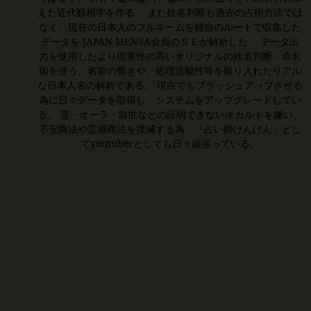
えた近代観相学を作る。 また姓名判断も過去の占術方法では
なく、現在の日本人のフルネームを独自のルートで収集した
データを JAPAN MENSA会員のＳＥが解析した、 データ出
力を使用したより現実性の高いオリジナルの姓名判断・命名
術を使う。名前の響きや、処理流暢性等を取り入れたリアル
な日本人名の解析である。 現在でもブラッシュアップさせる
為に日々データを取得し、システムをアップグレードしてい
る。 霊・オーラ・前世などの証明できないオカルトを嫌い、
不安商法や霊感商法を撲滅する為、「占い師けんけん」とし
てyoutuberとしても日々頑張っている。