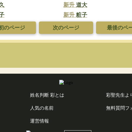
久
新升
道大
子
新升
粧子
初のページ
次のページ
最後のペ
姓名判断 彩とは
彩聖先生よ
人気の名前
無料質問フ
運営情報