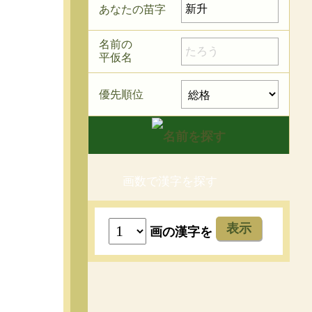
あなたの苗字
名前の
平仮名
優先順位
画数で漢字を探す
表示
画の漢字を