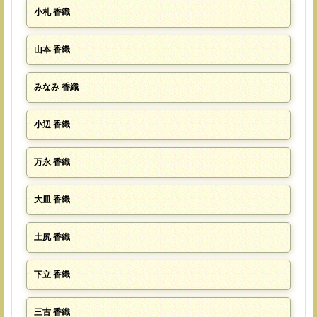
小札 香織
山夲 香織
みなみ 香織
小辺 香織
万永 香織
大皿 香織
土尻 香織
下立 香織
三古 香織