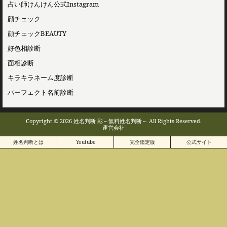
占い師けんけん公式Instagram
顔チェック
顔チェックBEAUTY
好色相診断
面相診断
キラキラネーム度診断
パーフェクト名前診断
Copyright © 2026 姓名判断 彩～無料姓名判断～ All Rights Reserved.
運営会社
姓名判断とは
Youtube
完全鑑定版
公式サイト