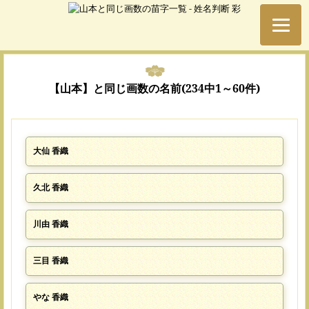
【山本】と同じ画数の名前(234中1～60件)
大仙 香織
久北 香織
川由 香織
三目 香織
やな 香織