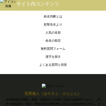
サイト内コンテンツ
姓名判断とは
彩聖先生より
人気の名前
命名の助言
無料質問フォーム
漢字を探す
よくある質問と回答
彩聖健人（あやさと・けんじん）
近代観相学の開祖。面相・手相のみで占断する適当な観相学ではなく、 所
作や趣味趣向、服装、所持品等を判断材料に加えた近代観相学を作る。 ま