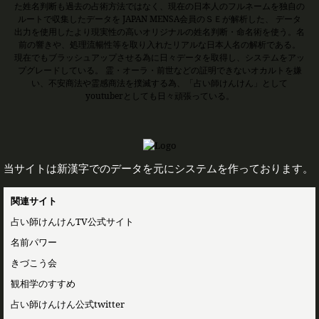
た姓名判断も過去の占術方法ではなく、現在の日本人のフルネームを独自の
ルートで収集したデータを JAPAN MENSA会員のＳＥが解析した、 データ
出力を使用したより現実性の高いオリジナルの姓名判断・命名術を使う。名
前の響きや、処理流暢性等を取り入れたリアルな日本人名の解析である。
現在でもブラッシュアップさせる為に日々データを取得し、システムをアッ
プグレードしている。 霊・オーラ・前世などの証明できないオカルトを嫌
い、不安商法や霊感商法を撲滅する為、「占い師けんけん」として
youtuberとしても日々頑張っている。
当サイトは新漢字でのデータを元にシステムを作っております。
関連サイト
占い師けんけんTV公式サイト
名前パワー
きづこう会
観相学のすすめ
占い師けんけん公式twitter