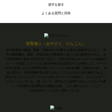
漢字を探す
よくある質問と回答
彩聖健人（あやさと・けんじん）
近代観相学の開祖。面相・手相のみで占断する適当な観相学ではなく、 所
作や趣味趣向、服装、所持品等を判断材料に加えた近代観相学を作る。 ま
た姓名判断も過去の占術方法ではなく、現在の日本人のフルネームを独自の
ルートで収集したデータを JAPAN MENSA会員のＳＥが解析した、 データ
出力を使用したより現実性の高いオリジナルの姓名判断・命名術を使う。名
前の響きや、処理流暢性等を取り入れたリアルな日本人名の解析である。
現在でもブラッシュアップさせる為に日々データを取得し、システムをアッ
プグレードしている。 霊・オーラ・前世などの証明できないオカルトを嫌
い、不安商法や霊感商法を撲滅する為、「占い師けんけん」として
youtuberとしても日々頑張っている。