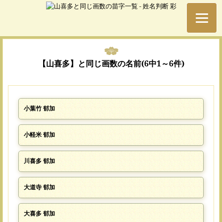
【山喜多】と同じ画数の名前(6中1～6件)
小葉竹 郁加
小軽米 郁加
川喜多 郁加
大道寺 郁加
大喜多 郁加