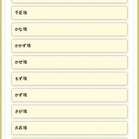
千疋 珪
かな 珪
かかず 珪
かぜ 珪
もず 珪
かず 珪
さが 珪
久石 珪