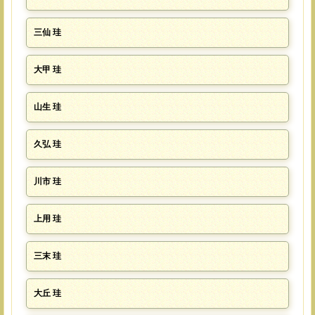
三仙 珪
大甲 珪
山生 珪
久弘 珪
川市 珪
上用 珪
三末 珪
大丘 珪