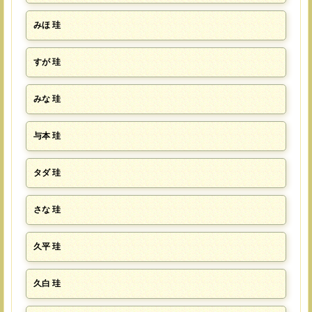
みほ 珪
すが 珪
みな 珪
与本 珪
タダ 珪
さな 珪
久平 珪
久白 珪