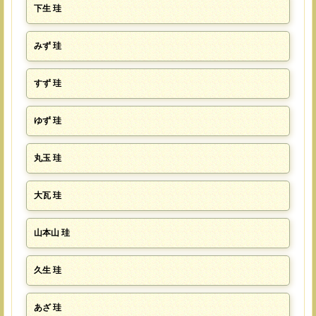
下生 珪
みず 珪
すず 珪
ゆず 珪
丸玉 珪
大瓦 珪
山本山 珪
久生 珪
あざ 珪