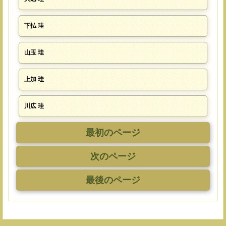
下払 珪
山玉 珪
上加 珪
川広 珪
最初のページ
次のページ
最後のページ