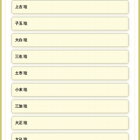
上古 珪
子玉 珪
大白 珪
三生 珪
土市 珪
小末 珪
三加 珪
大正 珪
大込 珪