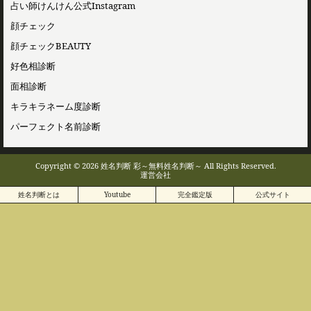
占い師けんけん公式Instagram
顔チェック
顔チェックBEAUTY
好色相診断
面相診断
キラキラネーム度診断
パーフェクト名前診断
Copyright © 2026 姓名判断 彩～無料姓名判断～ All Rights Reserved.
運営会社
姓名判断とは
Youtube
完全鑑定版
公式サイト