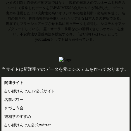
た姓名判断も過去の占術方法ではなく、現在の日本人のフルネームを独自の
ルートで収集したデータを JAPAN MENSA会員のＳＥが解析した、 データ
出力を使用したより現実性の高いオリジナルの姓名判断・命名術を使う。名
前の響きや、処理流暢性等を取り入れたリアルな日本人名の解析である。
現在でもブラッシュアップさせる為に日々データを取得し、システムをアッ
プグレードしている。 霊・オーラ・前世などの証明できないオカルトを嫌
い、不安商法や霊感商法を撲滅する為、「占い師けんけん」として
youtuberとしても日々頑張っている。
当サイトは新漢字でのデータを元にシステムを作っております。
関連サイト
占い師けんけんTV公式サイト
名前パワー
きづこう会
観相学のすすめ
占い師けんけん公式twitter