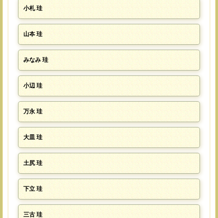
小札 珪
山夲 珪
みなみ 珪
小辺 珪
万永 珪
大皿 珪
土尻 珪
下立 珪
三古 珪