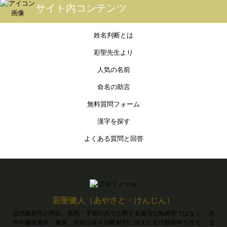
サイト内コンテンツ
姓名判断とは
彩聖先生より
人気の名前
命名の助言
無料質問フォーム
漢字を探す
よくある質問と回答
彩聖健人（あやさと・けんじん）
近代観相学の開祖。面相・手相のみで占断する適当な観相学ではなく、 所
作や趣味趣向、服装、所持品等を判断材料に加えた近代観相学を作る。 ま