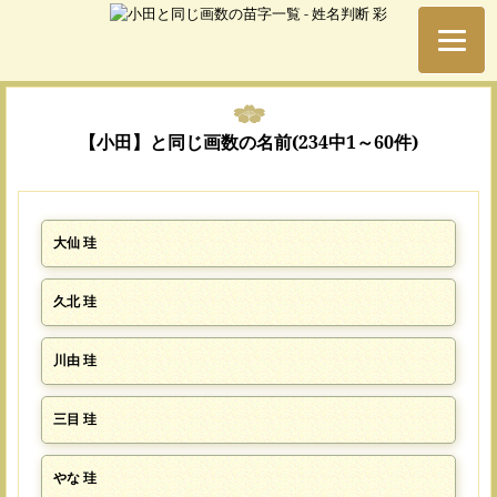
【小田】と同じ画数の名前(234中1～60件)
大仙 珪
久北 珪
川由 珪
三目 珪
やな 珪