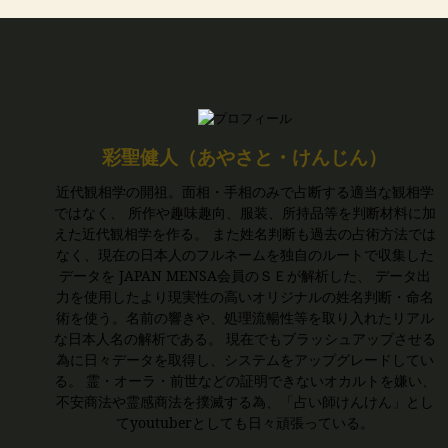
彩聖健人（あやさと・けんじん）
近代観相学の開祖。面相・手相のみで占断する適当な観相学
ではなく、 所作や趣味趣向、服装、所持品等を判断材料に加
えた近代観相学を作る。 また姓名判断も過去の占術方法では
なく、現在の日本人のフルネームを独自のルートで収集した
データを JAPAN MENSA会員のＳＥが解析した、 データ出
力を使用したより現実性の高いオリジナルの姓名判断・命名
術を使う。名前の響きや、処理流暢性等を取り入れたリアル
な日本人名の解析である。 現在でもブラッシュアップさせる
為に日々データを取得し、システムをアップグレードしてい
る。 霊・オーラ・前世などの証明できないオカルトを嫌い、
不安商法や霊感商法を撲滅する為、「占い師けんけん」とし
てyoutuberとしても日々頑張っている。