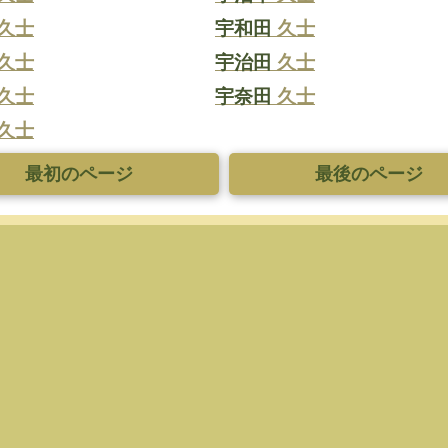
久士
宇和田
久士
久士
宇治田
久士
久士
宇奈田
久士
久士
最初のページ
最後のページ