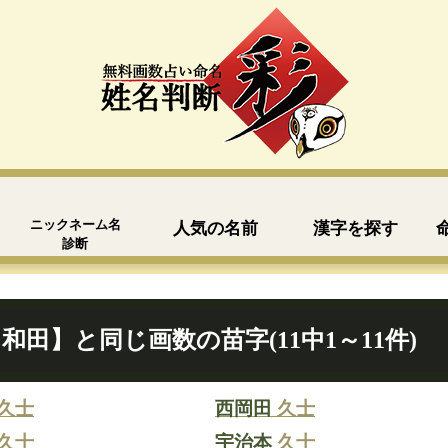
ニックネーム名
人気の名前
漢字を探す
診断
和田】と同じ画数の苗字(11中1～11件)
久士
西岡田
久士
久士
宇治本
久士