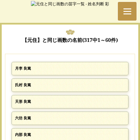
【元住】と同じ画数の名前(317中1～60件)
月李 良篤
氏村 良篤
天形 良篤
六坊 良篤
内那 良篤