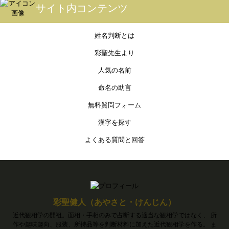
サイト内コンテンツ
姓名判断とは
彩聖先生より
人気の名前
命名の助言
無料質問フォーム
漢字を探す
よくある質問と回答
彩聖健人（あやさと・けんじん）
近代観相学の開祖。面相・手相のみで占断する適当な観相学ではなく、 所
作や趣味趣向、服装、所持品等を判断材料に加えた近代観相学を作る。 ま