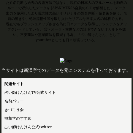
た姓名判断も過去の占術方法ではなく、現在の日本人のフルネームを独自の
ルートで収集したデータを JAPAN MENSA会員のＳＥが解析した、 データ
出力を使用したより現実性の高いオリジナルの姓名判断・命名術を使う。名
前の響きや、処理流暢性等を取り入れたリアルな日本人名の解析である。
現在でもブラッシュアップさせる為に日々データを取得し、システムをアッ
プグレードしている。 霊・オーラ・前世などの証明できないオカルトを嫌
い、不安商法や霊感商法を撲滅する為、「占い師けんけん」として
youtuberとしても日々頑張っている。
当サイトは新漢字でのデータを元にシステムを作っております。
関連サイト
占い師けんけんTV公式サイト
名前パワー
きづこう会
観相学のすすめ
占い師けんけん公式twitter