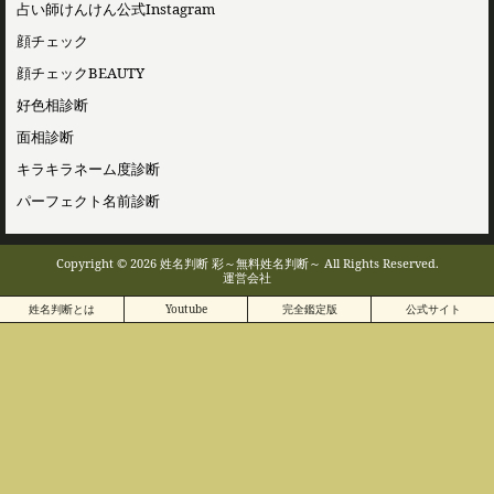
占い師けんけん公式Instagram
顔チェック
顔チェックBEAUTY
好色相診断
面相診断
キラキラネーム度診断
パーフェクト名前診断
Copyright © 2026 姓名判断 彩～無料姓名判断～ All Rights Reserved.
運営会社
姓名判断とは
Youtube
完全鑑定版
公式サイト