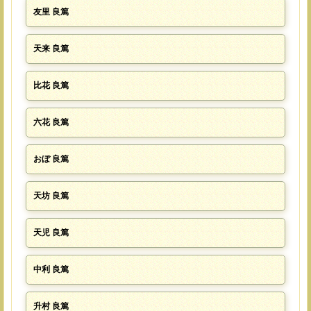
友里 良篤
天来 良篤
比花 良篤
六花 良篤
おぼ 良篤
天坊 良篤
天児 良篤
中利 良篤
升村 良篤