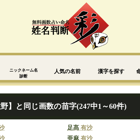
ニックネーム名
人気の名前
漢字を探す
診断
野】と同じ画数の苗字(247中1～60件)
沙
足髙
有沙
沙
亜麻
有沙