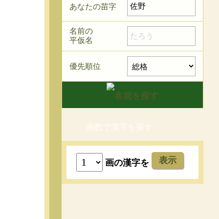
あなたの苗字
名前の
平仮名
優先順位
画数で漢字を探す
表示
画の漢字を