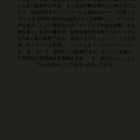
えた近代観相学を作る。 また姓名判断も過去の占術方法では
なく、現在の日本人のフルネームを独自のルートで収集した
データを JAPAN MENSA会員のＳＥが解析した、 データ出
力を使用したより現実性の高いオリジナルの姓名判断・命名
術を使う。名前の響きや、処理流暢性等を取り入れたリアル
な日本人名の解析である。 現在でもブラッシュアップさせる
為に日々データを取得し、システムをアップグレードしてい
る。 霊・オーラ・前世などの証明できないオカルトを嫌い、
不安商法や霊感商法を撲滅する為、「占い師けんけん」とし
てyoutuberとしても日々頑張っている。