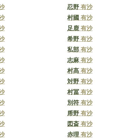
沙
忍野
有沙
沙
村國
有沙
沙
足鹿
有沙
沙
希野
有沙
沙
私部
有沙
沙
志麻
有沙
沙
村髙
有沙
沙
対野
有沙
沙
村冨
有沙
沙
別符
有沙
沙
乕野
有沙
沙
図斎
有沙
沙
赤理
有沙