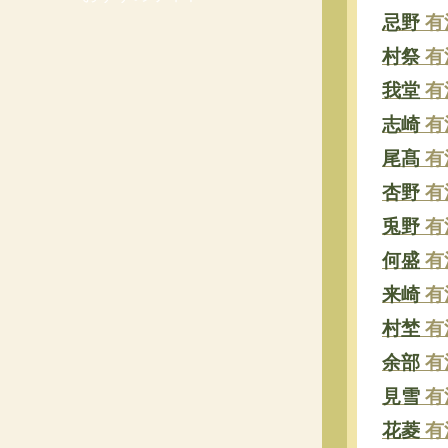
忌野
有
村祭
有
我堂
有
志崎
有
尾髙
有
杏野
有
兎野
有
何盛
有
来崎
有
村埜
有
余部
有
見雪
有
花菱
有