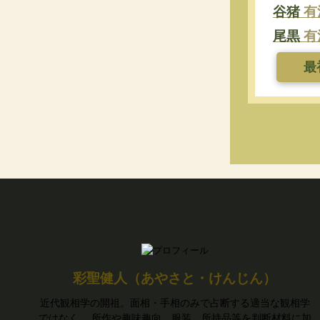
谷猪
有
尾黒
有
最
彩聖健人（あやさと・けんじん）
近代観相学の開祖。面相・手相のみで占断する適当な観相学
ではなく、 所作や趣味趣向、服装、所持品等を判断材料に加