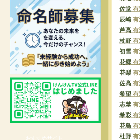
佐堂
有
辰崎
有
芦髙
有
杖野
有
初雪
有
花郷
有
花梨
有
佐髙
有
希望
有
志埜
有
希彩
有
花鳥
有
杜野
有
おすすめサイト