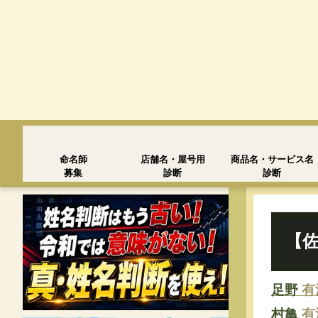
命名師
店舗名・屋号用
商品名・サービス名
募集
診断
診断
【佐
足野
有
村亀
有