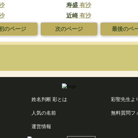
沙
寿盛
有沙
沙
近崎
有沙
初のページ
次のページ
最後のペ
姓名判断 彩とは
彩聖先生よ
人気の名前
無料質問フ
運営情報