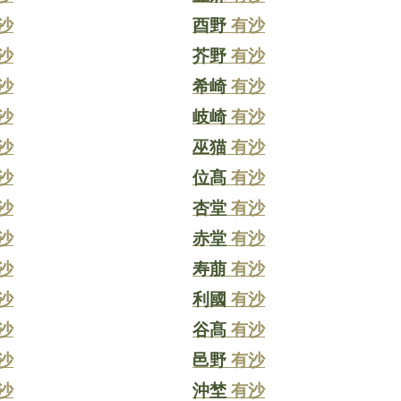
沙
酉野
有沙
沙
芥野
有沙
沙
希崎
有沙
沙
岐崎
有沙
沙
巫猫
有沙
沙
位髙
有沙
沙
杏堂
有沙
沙
赤堂
有沙
沙
寿萠
有沙
沙
利國
有沙
沙
谷髙
有沙
沙
邑野
有沙
沙
沖埜
有沙