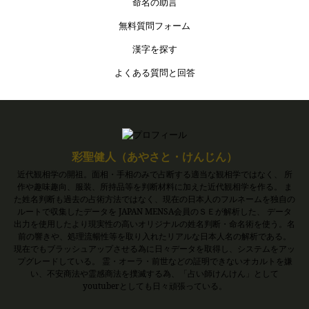
命名の助言
無料質問フォーム
漢字を探す
よくある質問と回答
彩聖健人（あやさと・けんじん）
近代観相学の開祖。面相・手相のみで占断する適当な観相学ではなく、 所
作や趣味趣向、服装、所持品等を判断材料に加えた近代観相学を作る。 ま
た姓名判断も過去の占術方法ではなく、現在の日本人のフルネームを独自の
ルートで収集したデータを JAPAN MENSA会員のＳＥが解析した、 データ
出力を使用したより現実性の高いオリジナルの姓名判断・命名術を使う。名
前の響きや、処理流暢性等を取り入れたリアルな日本人名の解析である。
現在でもブラッシュアップさせる為に日々データを取得し、システムをアッ
プグレードしている。 霊・オーラ・前世などの証明できないオカルトを嫌
い、不安商法や霊感商法を撲滅する為、「占い師けんけん」として
youtuberとしても日々頑張っている。