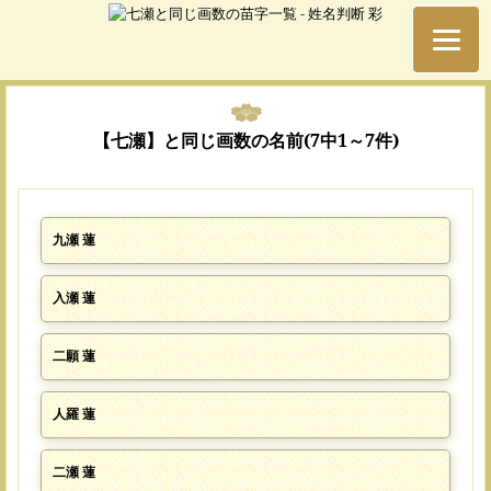
【七瀬】と同じ画数の名前(7中1～7件)
九瀬 蓮
入瀬 蓮
二願 蓮
人羅 蓮
二瀬 蓮