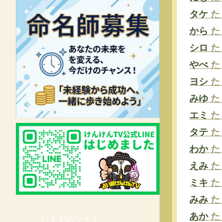
タケ
た
から
た
シロ
た
やべ
た
ヨシ
た
みゆ
た
エミ
た
タテ
た
わか
た
えみ
た
ミキ
た
みみ
た
あか
た
おすすめサイト