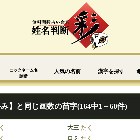
ニックネーム名
人気の名前
漢字を探す
診断
み】と同じ画数の苗字(164中1～60件)
く
大三
たく
く
ロミ
たく