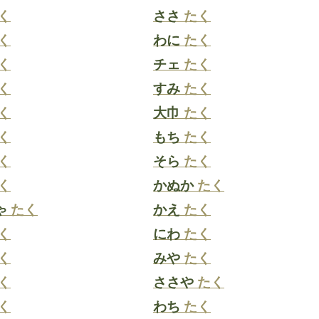
く
ささ
たく
く
わに
たく
く
チェ
たく
く
すみ
たく
く
大巾
たく
く
もち
たく
く
そら
たく
く
かぬか
たく
ゃ
たく
かえ
たく
く
にわ
たく
く
みや
たく
く
ささや
たく
く
わち
たく