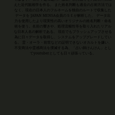
えた近代観相学を作る。 また姓名判断も過去の占術方法では
なく、現在の日本人のフルネームを独自のルートで収集した
データを JAPAN MENSA会員のＳＥが解析した、 データ出
力を使用したより現実性の高いオリジナルの姓名判断・命名
術を使う。名前の響きや、処理流暢性等を取り入れたリアル
な日本人名の解析である。 現在でもブラッシュアップさせる
為に日々データを取得し、システムをアップグレードしてい
る。 霊・オーラ・前世などの証明できないオカルトを嫌い、
不安商法や霊感商法を撲滅する為、「占い師けんけん」とし
てyoutuberとしても日々頑張っている。