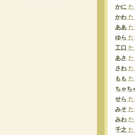
かに
た
かわ
た
ああ
た
ゆら
た
工口
た
あさ
た
さわ
た
もも
た
ちゃち
せら
た
みそ
た
みわ
た
千之
た