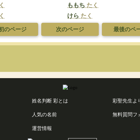
く
ももち
たく
く
けら
たく
初のページ
次のページ
最後のペ
姓名判断 彩とは
彩聖先生よ
人気の名前
無料質問フ
運営情報