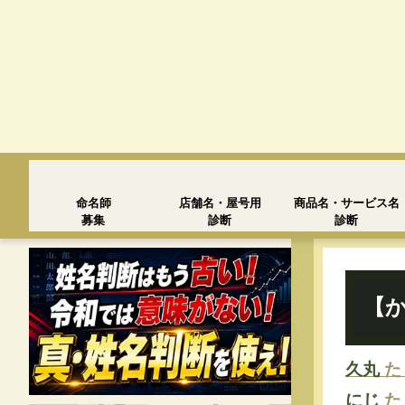
命名師
店舗名・屋号用
商品名・サービス名
募集
診断
診断
【か
久丸
た
にじ
た