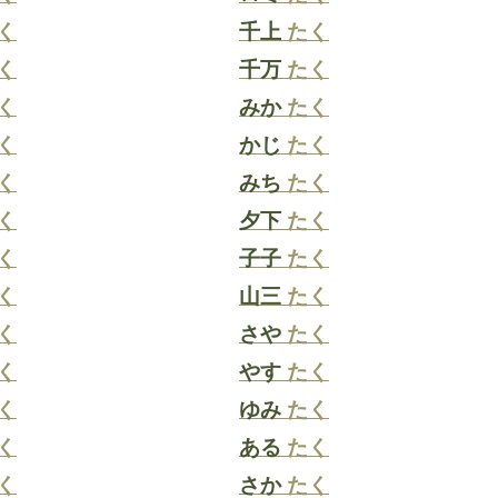
く
千上
たく
く
千万
たく
く
みか
たく
く
かじ
たく
く
みち
たく
く
夕下
たく
く
子子
たく
く
山三
たく
く
さや
たく
く
やす
たく
く
ゆみ
たく
く
ある
たく
く
さか
たく