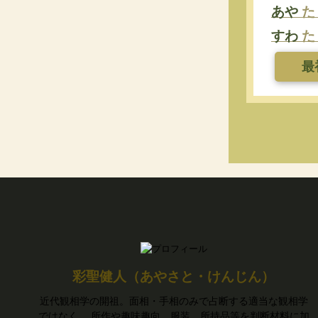
あや
た
すわ
た
最
彩聖健人（あやさと・けんじん）
近代観相学の開祖。面相・手相のみで占断する適当な観相学
ではなく、 所作や趣味趣向、服装、所持品等を判断材料に加