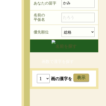
あなたの苗字
名前の
平仮名
優先順位
画数で漢字を探す
表示
画の漢字を