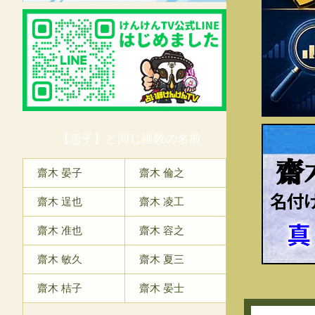
【恵子】と同じ画数の名前
齋
齋木 晏子
齋木 倫之
齋木 逞也
齋木 凌工
齋木 准也
齋木 容之
齋木 敏久
齋木 夏三
齋木 桔子
齋木 晏士