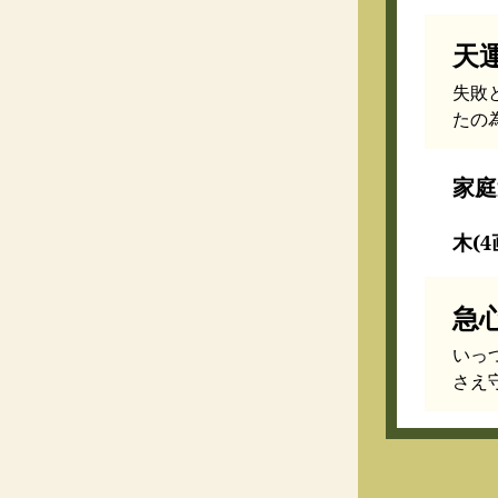
天
失敗
たの
家庭
木(4
急
いっ
さえ