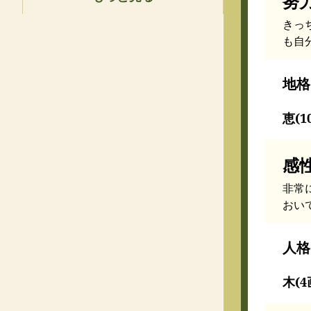
努
きっ
も自
地格
恵(1
感
非常
おい
人格
木(4