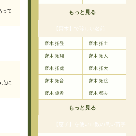
あって
もっと見る
【齋木】で珍しい名前
齋木 拓登
齋木 拓土
齋木 拓翔
齋木 拓人
齋木 拓虎
齋木 拓大
齋木 拓音
齋木 拓渡
う点に
齋木 優希
齋木 都夫
もっと見る
【恵子】を使い画数の良い苗字