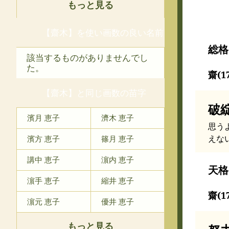
もっと見る
【齋木】を使い画数の良い名前
総格
該当するものがありませんでし
た。
齋(1
【齋木】と同じ画数の苗字
破
濱月 恵子
濟木 恵子
思う
えな
濱方 恵子
篠月 恵子
講中 恵子
濵内 恵子
天格
濵手 恵子
縮井 恵子
齋(1
濵元 恵子
優井 恵子
もっと見る