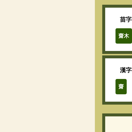
苗字
齋木
漢字
齋