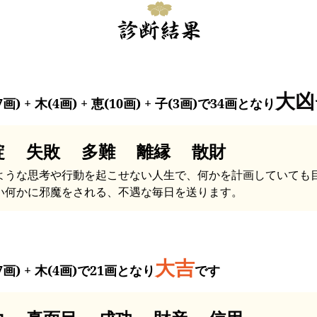
大凶
7画) + 木(4画) + 恵(10画) + 子(3画)で34画となり
綻 失敗 多難 離縁 散財
ような思考や行動を起こせない人生で、何かを計画していても
い何かに邪魔をされる、不遇な毎日を送ります。
大吉
7画) + 木(4画)で21画となり
です