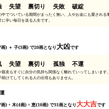
独 失望 裏切り 失敗 破綻
の中でついている期間がまったく無い。人やお金にも愛される
常に辛い毎日を送る人生です。
大凶
7画) ＋ 子(3画) で20画となり
です
気 失望 裏切り 孤独 不運
や親友もすぐに自分の気持ち関係なく離れていってしまいます
手助けてしてくれる人の出現もありません。
運
大大吉
7画) + 木(4画) + 恵(10画) で31画となり
です