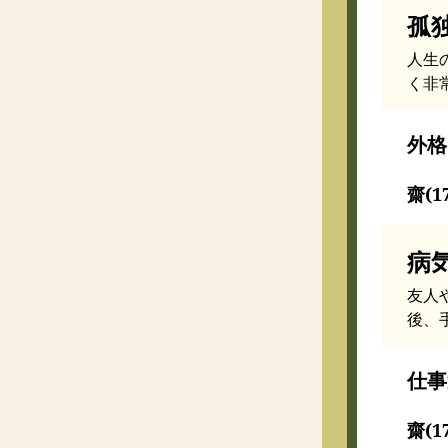
孤
人生
く非
外格
齋(1
病
友人
後、
仕事
齋(1