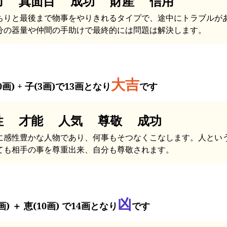
力 真面目 成功 財産 信用
ちりと最後まで物事をやりきれるタイプで、途中にトラブルが
分の器量や仲間の手助けで最終的には問題は解決します。
大吉
0画) + 子(3画)で13画となり
です
性 才能 人気 尊敬 成功
に感性豊かな人物であり、何事もそつなくこなします。人とい
ても相手の事を尊重出来、自分も尊敬されます。
凶
画) ＋ 恵(10画) で14画となり
です