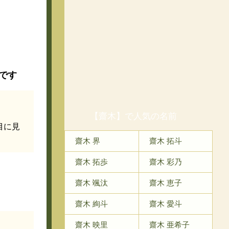
です
【齋木】で人気の名前
目に見
齋木 界
齋木 拓斗
齋木 拓歩
齋木 彩乃
齋木 颯汰
齋木 恵子
齋木 絢斗
齋木 愛斗
齋木 映里
齋木 亜希子