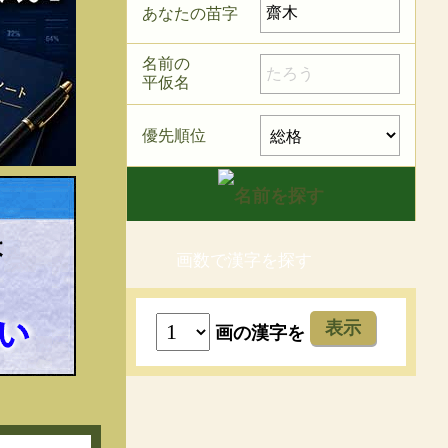
あなたの苗字
名前の
平仮名
優先順位
画数で漢字を探す
表示
画の漢字を