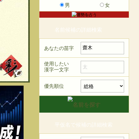
男
女
名前候補の詳細検索
あなたの苗字
使用したい
漢字一文字
優先順位
平仮名で候補の詳細検索