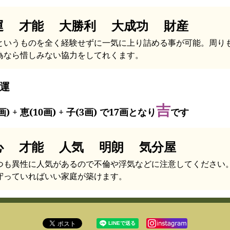
運 才能 大勝利 大成功 財産
というものを全く経験せずに一気に上り詰める事が可能。周り
為なら惜しみない協力をしてれくます。
運
吉
画) + 恵(10画) + 子(3画) で17画となり
です
心 才能 人気 明朗 気分屋
つも異性に人気があるので不倫や浮気などに注意してください
守っていればいい家庭が築けます。