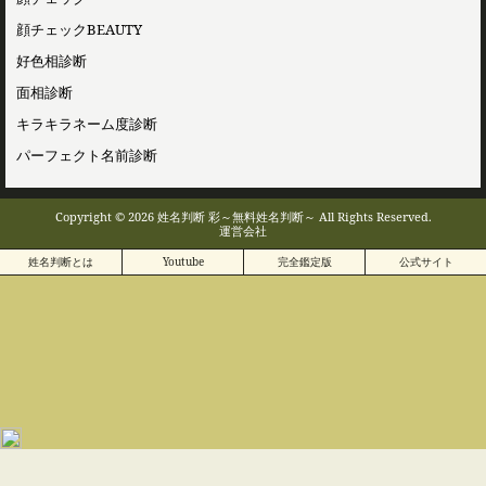
顔チェックBEAUTY
好色相診断
面相診断
キラキラネーム度診断
パーフェクト名前診断
Copyright © 2026 姓名判断 彩～無料姓名判断～ All Rights Reserved.
運営会社
姓名判断とは
Youtube
完全鑑定版
公式サイト