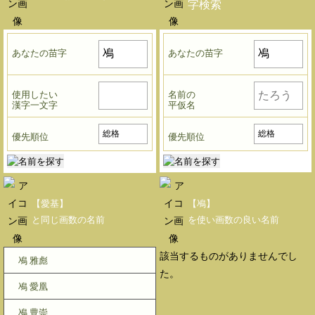
字検索
あなたの苗字
あなたの苗字
使用したい
名前の
漢字一文字
平仮名
優先順位
優先順位
【愛基】
【鳰】
と同じ画数の名前
を使い画数の良い名前
該当するものがありませんでし
鳰 雅彪
た。
鳰 愛凰
鳰 豊崇