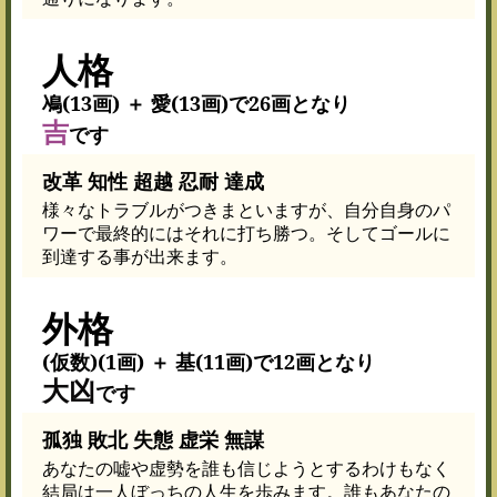
人格
鳰(13画) ＋ 愛(13画)で26画となり
吉
です
改革 知性 超越 忍耐 達成
様々なトラブルがつきまといますが、自分自身のパ
ワーで最終的にはそれに打ち勝つ。そしてゴールに
到達する事が出来ます。
外格
(仮数)(1画) ＋ 基(11画)で12画となり
大凶
です
孤独 敗北 失態 虚栄 無謀
あなたの嘘や虚勢を誰も信じようとするわけもなく
結局は一人ぼっちの人生を歩みます。誰もあなたの