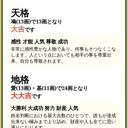
天格
鳰(13画)で13画となり
大吉
です
感性 才能 人気 尊敬 成功
非常に感性豊かな人物であり、何事もそつなくこな
します。人という点においても相手の事を尊重出
来、自分も尊敬されます。
地格
愛(13画) + 基(11画)で24画となり
大大吉
です
大勝利 大成功 努力 財産 人気
姓名判断における最大吉数のひとつで、誰もが達成
出来ない極みまで上り詰め、財産や人も全てに思い
通りになります。