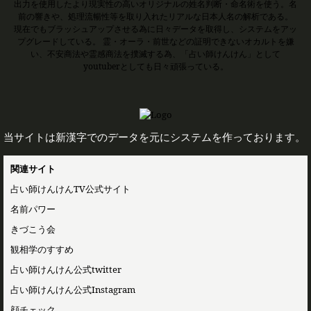
出力を使用したより現実性の高いオリジナルの姓名判断・命名術を使う。名
前の響きや、処理流暢性等を取り入れたリアルな日本人名の解析である。
現在でもブラッシュアップさせる為に日々データを取得し、システムをアッ
プグレードしている。 霊・オーラ・前世などの証明できないオカルトを嫌
い、不安商法や霊感商法を撲滅する為、「占い師けんけん」として
youtuberとしても日々頑張っている。
当サイトは新漢字でのデータを元にシステムを作っております。
関連サイト
占い師けんけんTV公式サイト
名前パワー
きづこう会
観相学のすすめ
占い師けんけん公式twitter
占い師けんけん公式Instagram
顔チェック