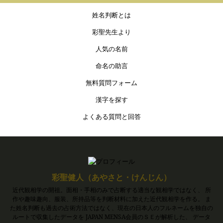
姓名判断とは
彩聖先生より
人気の名前
命名の助言
無料質問フォーム
漢字を探す
よくある質問と回答
彩聖健人（あやさと・けんじん）
近代観相学の開祖。面相・手相のみで占断する適当な観相学ではなく、 所
作や趣味趣向、服装、所持品等を判断材料に加えた近代観相学を作る。 ま
た姓名判断も過去の占術方法ではなく、現在の日本人のフルネームを独自の
ルートで収集したデータを JAPAN MENSA会員のＳＥが解析した、 データ