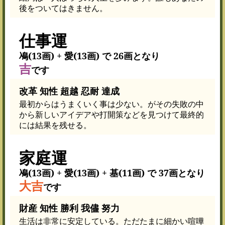
後をついてはきません。
仕事運
鳰(13画) + 愛(13画) で 26画となり
吉
です
改革 知性 超越 忍耐 達成
最初からはうまくいく事は少ない。がその失敗の中
から新しいアイデアや打開策などを見つけて最終的
には結果を残せる。
家庭運
鳰(13画) + 愛(13画) + 基(11画) で 37画となり
大吉
です
財産 知性 勝利 我儘 努力
生活は非常に安定している。ただたまに細かい喧嘩