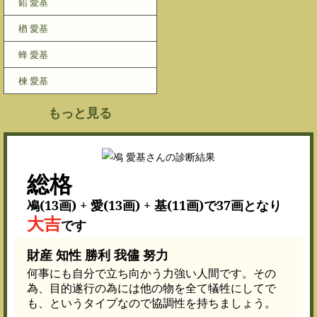
鉛 愛基
楢 愛基
蜂 愛基
楝 愛基
もっと見る
総格
鳰(13画) + 愛(13画) + 基(11画)で37画となり
大吉
です
財産 知性 勝利 我儘 努力
何事にも自分で立ち向かう力強い人間です。その
為、目的遂行の為には他の物を全て犠牲にしてで
も、というタイプなので協調性を持ちましょう。