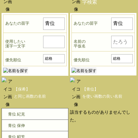
字検索
あなたの苗字
あなたの苗字
使用したい
名前の
漢字一文字
平仮名
優先順位
優先順位
【保希】
【青位】
と同じ画数の名前
を使い画数の良い名前
該当するものがありませんでし
青位 紀克
た。
青位 保伸
青位 昭芳