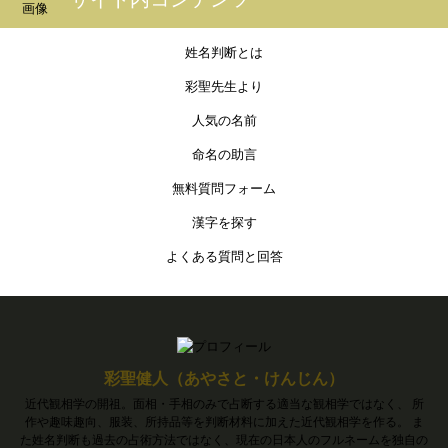
姓名判断とは
彩聖先生より
人気の名前
命名の助言
無料質問フォーム
漢字を探す
よくある質問と回答
彩聖健人（あやさと・けんじん）
近代観相学の開祖。面相・手相のみで占断する適当な観相学ではなく、 所
作や趣味趣向、服装、所持品等を判断材料に加えた近代観相学を作る。 ま
た姓名判断も過去の占術方法ではなく、現在の日本人のフルネームを独自の