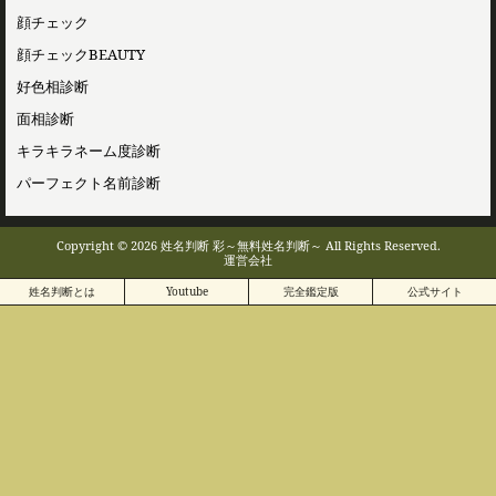
顔チェック
顔チェックBEAUTY
好色相診断
面相診断
キラキラネーム度診断
パーフェクト名前診断
Copyright © 2026 姓名判断 彩～無料姓名判断～ All Rights Reserved.
運営会社
姓名判断とは
Youtube
完全鑑定版
公式サイト