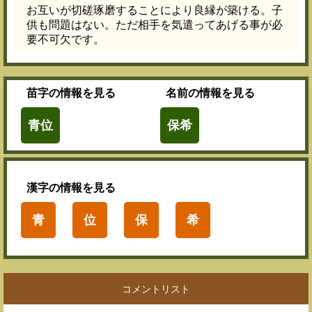
お互いが切磋琢磨することにより良縁が築ける。子
供も問題はない。ただ相手を気遣ってあげる事が必
要不可欠です。
苗字
の情報を見る
名前
の情報を見る
青位
保希
漢字
の情報を見る
青
位
保
希
コメントリスト