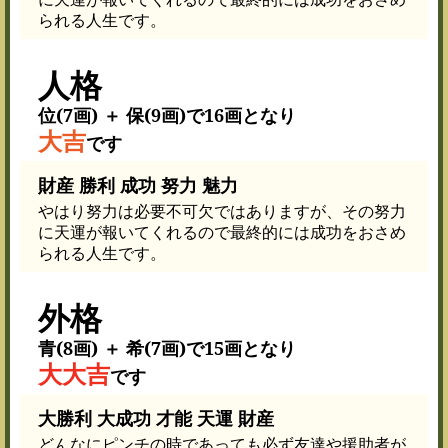
られる人生です。
人格
位(7画) ＋ 保(9画)で16画となり
大吉
です
財産 勝利 成功 努力 魅力
やはり努力は必要不可欠ではありますが、その努力
に天運が報いてくれるので最終的には成功をおさめ
られる人生です。
外格
青(8画) ＋ 希(7画)で15画となり
大大吉
です
大勝利 大成功 才能 天運 財産
どんなにピンチの時であっても必ず友達や援助者が