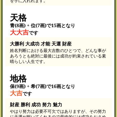
を手に入れれます。
天格
青(8画) + 位(7画)で15画となり
大大吉
です
大勝利 大成功 才能 天運 財産
姓名判断における最大吉数のひとつで、どんな事が
あろうとも絶対に最後には成功が約束されている素
晴らしい人生です。
地格
保(9画) + 希(7画)で16画となり
大吉
です
財産 勝利 成功 努力 魅力
やはり努力は必要不可欠ではありますが、その努力
に天運が報いてくれるので最終的には成功をおさめ