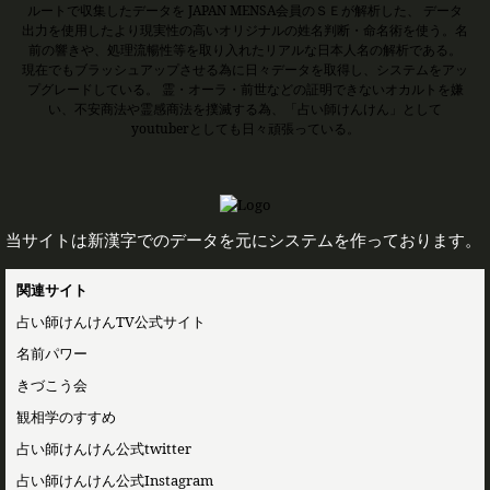
ルートで収集したデータを JAPAN MENSA会員のＳＥが解析した、 データ
出力を使用したより現実性の高いオリジナルの姓名判断・命名術を使う。名
前の響きや、処理流暢性等を取り入れたリアルな日本人名の解析である。
現在でもブラッシュアップさせる為に日々データを取得し、システムをアッ
プグレードしている。 霊・オーラ・前世などの証明できないオカルトを嫌
い、不安商法や霊感商法を撲滅する為、「占い師けんけん」として
youtuberとしても日々頑張っている。
当サイトは新漢字でのデータを元にシステムを作っております。
関連サイト
占い師けんけんTV公式サイト
名前パワー
きづこう会
観相学のすすめ
占い師けんけん公式twitter
占い師けんけん公式Instagram