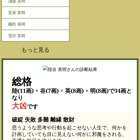
淺坂 英明
堂床 英明
國邑 英明
雪沢 英明
もっと見る
総格
陸(11画) + 谷(7画) + 英(8画) + 明(8画)で34画と
なり
大凶
です
破綻 失敗 多難 離縁 散財
思うような思考や行動を起こせない人生で、何かを
計画していても目に見えない何かに邪魔をされる、