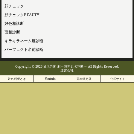
顔チェック
顔チェックBEAUTY
好色相診断
面相診断
キラキラネーム度診断
パーフェクト名前診断
Copyright © 2026 姓名判断 彩～無料姓名判断～ All Rights Reserved.
運営会社
姓名判断とは
Youtube
完全鑑定版
公式サイト