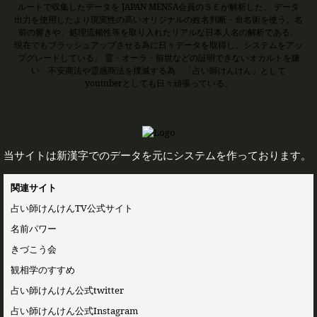
ルートで収集したデータを JAPAN MENSA会員のＳＥが解析した、 データ
出力を使用したより現実性の高いオリジナルの姓名判断・命名術を使う。名
前の響きや、処理流暢性等を取り入れたリアルな日本人名の解析である。
現在でもブラッシュアップさせる為に日々データを取得し、システムをアッ
プグレードしている。 霊・オーラ・前世などの証明できないオカルトを嫌
い、不安商法や霊感商法を撲滅する為、「占い師けんけん」として
youtuberとしても日々頑張っている。
当サイトは新漢字でのデータを元にシステムを作っております。
関連サイト
占い師けんけんTV公式サイト
名前パワー
きづこう会
観相学のすすめ
占い師けんけん公式twitter
占い師けんけん公式Instagram