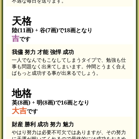
不遇な毎日を送ります。
天格
陸(11画) + 谷(7画)で18画となり
吉
です
我儘 努力 才能 強悍 成功
一人でなんでもこなしてしまうタイプで、勉強も仕
事も問題なく出来てしまいます。仲間とうまく合え
ばもっと成功する事が出来るでしょう。
地格
英(8画) + 明(8画)で16画となり
大吉
です
財産 勝利 成功 努力 魅力
やはり努力は必要不可欠ではありますが、その努力
に天運が報いてくれるので最終的には成功をおさめ