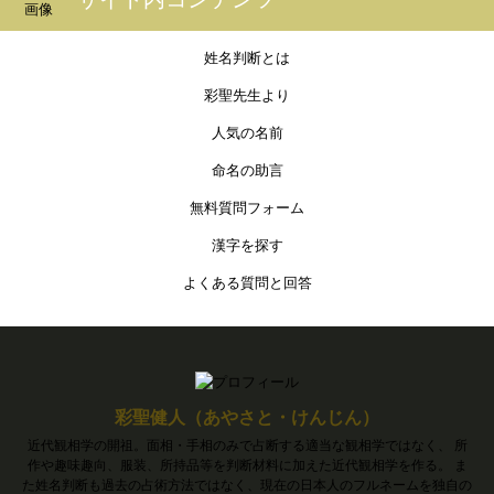
姓名判断とは
彩聖先生より
人気の名前
命名の助言
無料質問フォーム
漢字を探す
よくある質問と回答
彩聖健人（あやさと・けんじん）
近代観相学の開祖。面相・手相のみで占断する適当な観相学ではなく、 所
作や趣味趣向、服装、所持品等を判断材料に加えた近代観相学を作る。 ま
た姓名判断も過去の占術方法ではなく、現在の日本人のフルネームを独自の