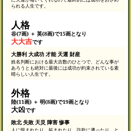
られる人生です。
人格
谷(7画) ＋ 英(8画)で15画となり
大大吉
です
大勝利 大成功 才能 天運 財産
姓名判断における最大吉数のひとつで、どんな事が
あろうとも絶対に最後には成功が約束されている素
晴らしい人生です。
外格
陸(11画) ＋ 明(8画)で19画となり
大凶
です
敗北 失敗 天災 障害 惨事
人に恨まれたり、妬まれたり、詐欺に遭ったり、と