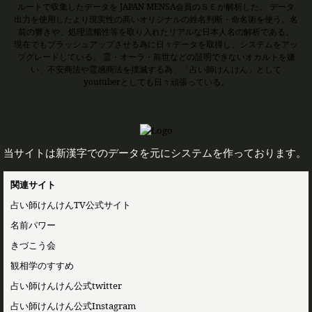
ルートで収集したデータを JAPAN MENSA会員のＳＥが解析した、 データ
出力を使用したより現実性の高いオリジナルの姓名判断・命名術を使う。名
前の響きや、処理流暢性等を取り入れたリアルな日本人名の解析である。
現在でもブラッシュアップさせる為に日々データを取得し、システムをアッ
プグレードしている。 霊・オーラ・前世などの証明できないオカルトを嫌
い、不安商法や霊感商法を撲滅する為、「占い師けんけん」として
youtuberとしても日々頑張っている。
当サイトは新漢字でのデータを元にシステムを作っております。
関連サイト
占い師けんけんTV公式サイト
名前パワー
きづこう会
観相学のすすめ
占い師けんけん公式twitter
占い師けんけん公式Instagram