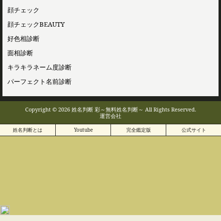
顔チェック
顔チェックBEAUTY
好色相診断
面相診断
キラキラネーム度診断
パーフェクト名前診断
Copyright © 2026 姓名判断 彩～無料姓名判断～ All Rights Reserved.
運営会社
姓名判断とは
Youtube
完全鑑定版
公式サイト