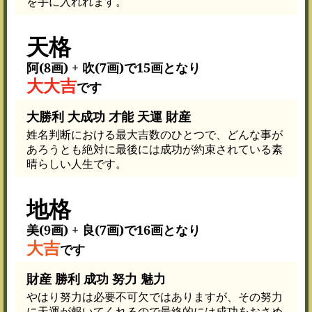
を手に入れれます。
天格
阿(8画) + 吹(7画)で15画となり
大大吉
です
大勝利 大成功 才能 天運 財産
姓名判断における最大吉数のひとつで、どんな事が
あろうとも絶対に最後には成功が約束されている素
晴らしい人生です。
地格
美(9画) + 良(7画)で16画となり
大吉
です
財産 勝利 成功 努力 魅力
やはり努力は必要不可欠ではありますが、その努力
に天運が報いてくれるので最終的には成功をおさめ