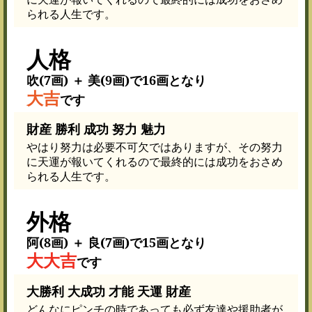
られる人生です。
人格
吹(7画) ＋ 美(9画)で16画となり
大吉
です
財産 勝利 成功 努力 魅力
やはり努力は必要不可欠ではありますが、その努力
に天運が報いてくれるので最終的には成功をおさめ
られる人生です。
外格
阿(8画) ＋ 良(7画)で15画となり
大大吉
です
大勝利 大成功 才能 天運 財産
どんなにピンチの時であっても必ず友達や援助者が