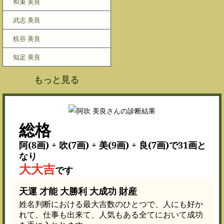
和束 美良
武志 美良
杭谷 美良
知足 美良
もっと見る
総格
阿(8画) + 吹(7画) + 美(9画) + 良(7画)で31画と
なり
大大吉
です
天運 才能 大勝利 大成功 財産
姓名判断における最大吉数のひとつで、人にも好か
れて、仕事も出来て、人気もある全てにおいて成功