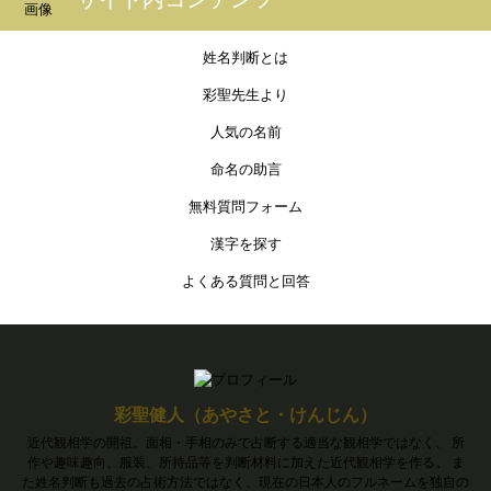
姓名判断とは
彩聖先生より
人気の名前
命名の助言
無料質問フォーム
漢字を探す
よくある質問と回答
彩聖健人（あやさと・けんじん）
近代観相学の開祖。面相・手相のみで占断する適当な観相学ではなく、 所
作や趣味趣向、服装、所持品等を判断材料に加えた近代観相学を作る。 ま
た姓名判断も過去の占術方法ではなく、現在の日本人のフルネームを独自の