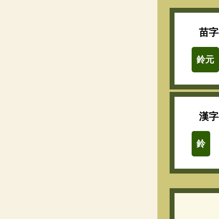
苗字
鈴元
漢字
鈴