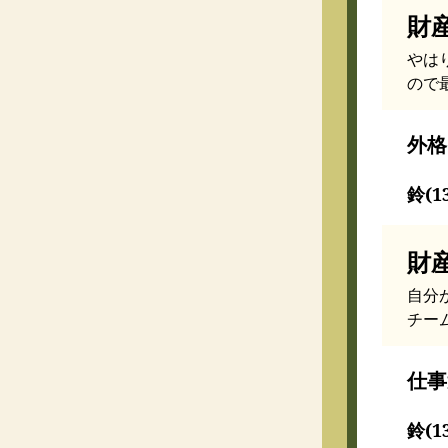
財
やは
ので
外格
鈴(1
財
自分
チー
仕事
鈴(1