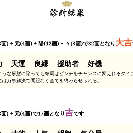
大吉
3画) + 元(4画) + 陽(12画) + 々(3画)で32画となり
功 天運 良縁 援助者 好機
ような事態に陥っても結局はピンチをチャンスに変えれるタイ
には万事解決で問題なく全てを終わらせられる。
吉
3画) + 元(4画)で17画となり
です