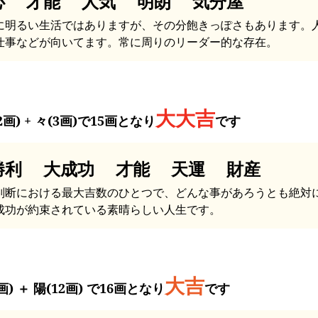
心 才能 人気 明朗 気分屋
に明るい生活ではありますが、その分飽きっぽさもあります。
仕事などが向いてます。常に周りのリーダー的な存在。
大大吉
2画) + 々(3画)で15画となり
です
勝利 大成功 才能 天運 財産
判断における最大吉数のひとつで、どんな事があろうとも絶対
成功が約束されている素晴らしい人生です。
大吉
画) ＋ 陽(12画) で16画となり
です