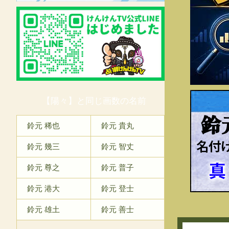
【陽々】と同じ画数の名前
鈴
鈴元 稀也
鈴元 貴丸
鈴元 幾三
鈴元 智丈
鈴元 尊之
鈴元 普子
鈴元 港大
鈴元 登士
鈴元 雄土
鈴元 善士