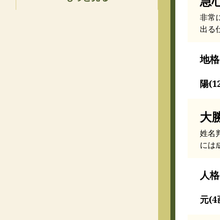
急
非常
出る
地格
陽(1
大
姓名
には
人格
元(4