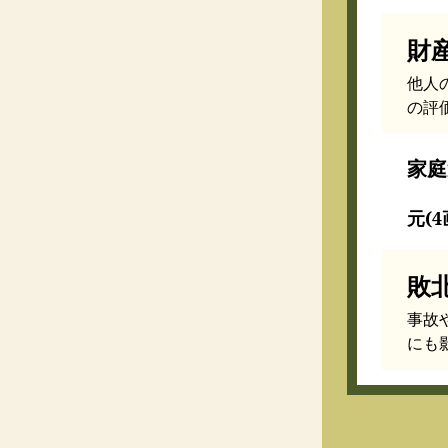
財
他人
の評
家庭
元(4
敗
事故
にも