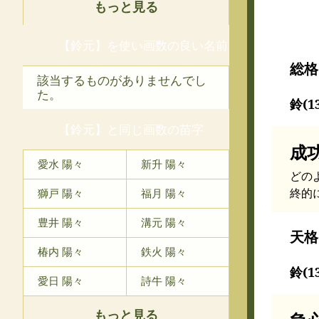
もっと見る
【鈴元】を使い画数の良い名前
総格
該当するものがありませんでし
た。
鈴(1
【鈴元】と同じ画数の苗字
成
愛水 陽々
新升 陽々
どの
終的
獅戸 陽々
福月 陽々
豊井 陽々
溝元 陽々
天格
椿内 陽々
鉄火 陽々
鈴(1
愛日 陽々
詩牛 陽々
もっと見る