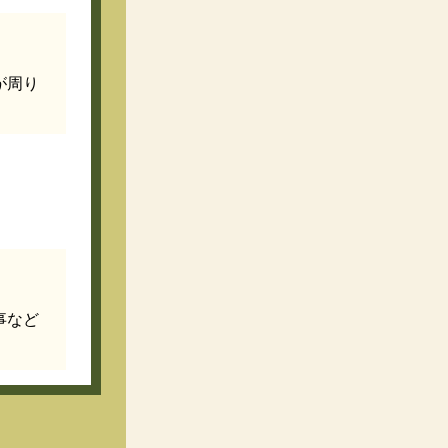
が周り
事など