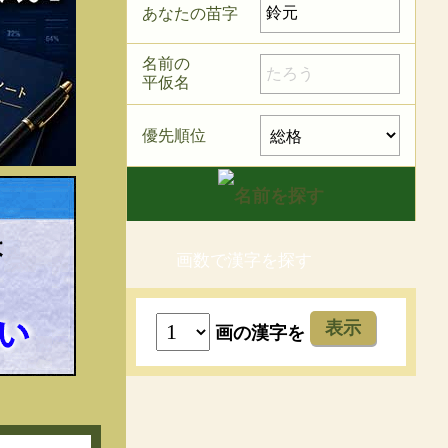
あなたの苗字
名前の
平仮名
優先順位
画数で漢字を探す
表示
画の漢字を