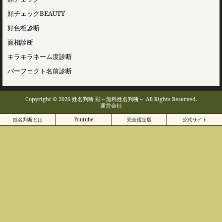
顔チェックBEAUTY
好色相診断
面相診断
キラキラネーム度診断
パーフェクト名前診断
Copyright © 2026 姓名判断 彩～無料姓名判断～ All Rights Reserved.
運営会社
姓名判断とは
Youtube
完全鑑定版
公式サイト