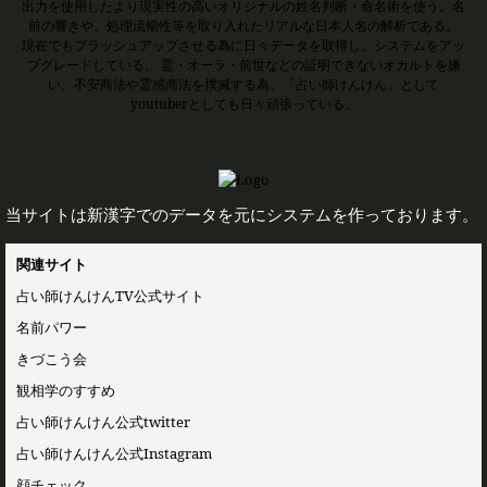
出力を使用したより現実性の高いオリジナルの姓名判断・命名術を使う。名
前の響きや、処理流暢性等を取り入れたリアルな日本人名の解析である。
現在でもブラッシュアップさせる為に日々データを取得し、システムをアッ
プグレードしている。 霊・オーラ・前世などの証明できないオカルトを嫌
い、不安商法や霊感商法を撲滅する為、「占い師けんけん」として
youtuberとしても日々頑張っている。
当サイトは新漢字でのデータを元にシステムを作っております。
関連サイト
占い師けんけんTV公式サイト
名前パワー
きづこう会
観相学のすすめ
占い師けんけん公式twitter
占い師けんけん公式Instagram
顔チェック