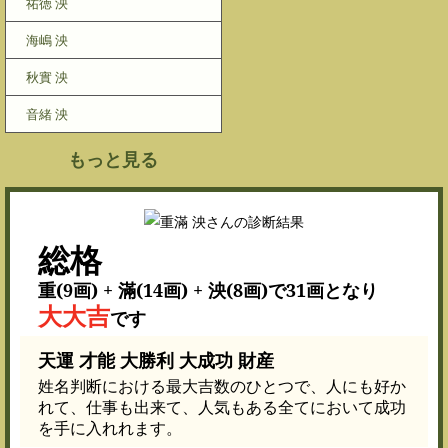
祐徳 泱
海嶋 泱
秋實 泱
音緒 泱
もっと見る
総格
重(9画) + 滿(14画) + 泱(8画)で31画となり
大大吉
です
天運 才能 大勝利 大成功 財産
姓名判断における最大吉数のひとつで、人にも好か
れて、仕事も出来て、人気もある全てにおいて成功
を手に入れれます。