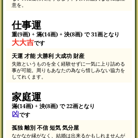
意を。
仕事運
重(9画) + 滿(14画) + 泱(8画) で 31画となり
大大吉
です
天運 才能 大勝利 大成功 財産
失敗というものを全く経験せずに一気に上り詰める
事が可能。周りもあなたの為なら惜しみない協力を
してれくます。
家庭運
滿(14画) + 泱(8画) で 22画となり
凶
です
孤独 離別 不信 短気 気分屋
なかなか縁がなく、結婚は出来るかもしれませんが