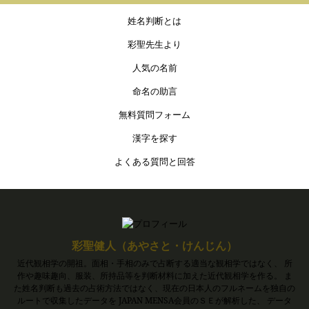
姓名判断とは
彩聖先生より
人気の名前
命名の助言
無料質問フォーム
漢字を探す
よくある質問と回答
彩聖健人（あやさと・けんじん）
近代観相学の開祖。面相・手相のみで占断する適当な観相学ではなく、 所
作や趣味趣向、服装、所持品等を判断材料に加えた近代観相学を作る。 ま
た姓名判断も過去の占術方法ではなく、現在の日本人のフルネームを独自の
ルートで収集したデータを JAPAN MENSA会員のＳＥが解析した、 データ