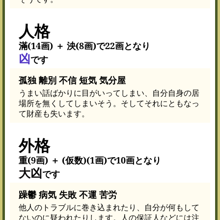
人格
滿(14画) ＋ 泱(8画)で22画となり
凶
です
孤独 離別 不信 短気 気分屋
うまい話ばかりに目がいってしまい、自分自身の居
場所を無くしてしまいそう。そしてそれにともなっ
て財産も失います。
外格
重(9画) ＋ (仮数)(1画)で10画となり
大凶
です
躁鬱 病気 失敗 不運 苦労
他人のトラブルに巻き込まれたり、自分が何もして
ないのに疑われたりします。人の保証人などには注