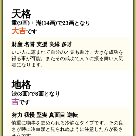
天格
重(9画) + 滿(14画)で23画となり
大吉
です
財産 名誉 支援 良縁 多才
いい人に恵まれて自分の才覚も助け、大きな成功を
得る事が可能。またその成功で人々に振る舞い人気
者になります。
地格
泱(8画)で8画となり
吉
です
努力 我慢 堅実 真面目 逆転
慎重に物事を進められる冷静なタイプです。その良
さが時に冷血漢と見られぬように注意した方が良さ
そうです。