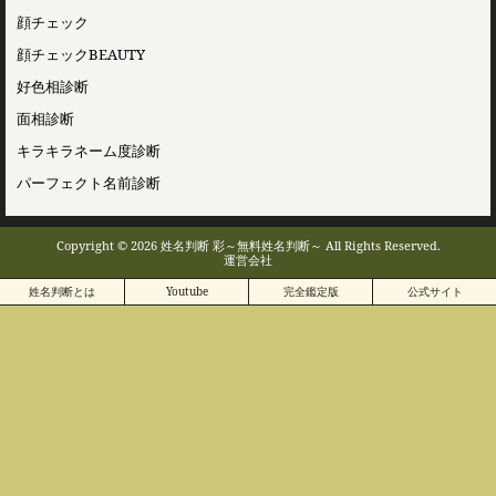
顔チェック
顔チェックBEAUTY
好色相診断
面相診断
キラキラネーム度診断
パーフェクト名前診断
Copyright © 2026 姓名判断 彩～無料姓名判断～ All Rights Reserved.
運営会社
姓名判断とは
Youtube
完全鑑定版
公式サイト