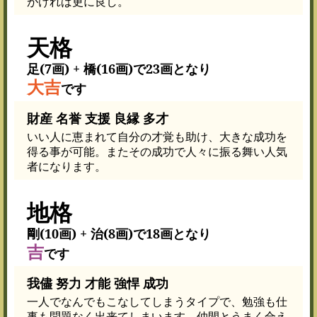
がければ更に良し。
天格
足(7画) + 橋(16画)で23画となり
大吉
です
財産 名誉 支援 良縁 多才
いい人に恵まれて自分の才覚も助け、大きな成功を
得る事が可能。またその成功で人々に振る舞い人気
者になります。
地格
剛(10画) + 治(8画)で18画となり
吉
です
我儘 努力 才能 強悍 成功
一人でなんでもこなしてしまうタイプで、勉強も仕
事も問題なく出来てしまいます。仲間とうまく合え