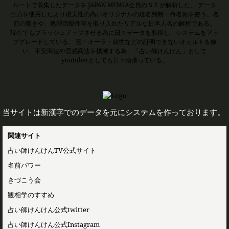
ルートで収集したデータを JAPAN MENSA会員のＳＥが解析した、 データ
出力を使用したより現実性の高いオリジナルの姓名判断・命名術を使う。名
前の響きや、処理流暢性等を取り入れたリアルな日本人名の解析である。
現在でもブラッシュアップさせる為に日々データを取得し、システムをアッ
プグレードしている。 霊・オーラ・前世などの証明できないオカルトを嫌
い、不安商法や霊感商法を撲滅する為、「占い師けんけん」として
youtuberとしても日々頑張っている。
当サイトは新漢字でのデータを元にシステムを作っております。
関連サイト
占い師けんけんTV公式サイト
名前パワー
きづこう会
観相学のすすめ
占い師けんけん公式twitter
占い師けんけん公式Instagram