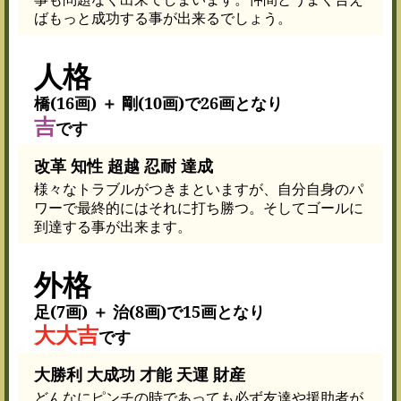
ばもっと成功する事が出来るでしょう。
人格
橋(16画) ＋ 剛(10画)で26画となり
吉
です
改革 知性 超越 忍耐 達成
様々なトラブルがつきまといますが、自分自身のパ
ワーで最終的にはそれに打ち勝つ。そしてゴールに
到達する事が出来ます。
外格
足(7画) ＋ 治(8画)で15画となり
大大吉
です
大勝利 大成功 才能 天運 財産
どんなにピンチの時であっても必ず友達や援助者が