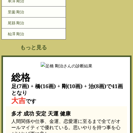
車澤 剛治
里薗 剛治
尾縣 剛治
杣澤 剛治
もっと見る
総格
足(7画) + 橋(16画) + 剛(10画) + 治(8画)で41画
となり
大吉
です
多才 成功 安定 天運 健康
人間関係や仕事、金運、恋愛運に至るまで全てがオ
ールマイティで優れている。思いやりを持つ事を心