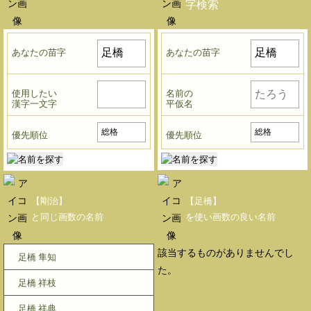
字検索
あなたの苗字
あなたの苗字
使用したい
名前の
漢字一文字
平仮名
優先順位
優先順位
【剛治】
【足橋】
と同じ画数の名前
を使い画数の良い名前
該当するものがありませんでし
足橋 隼知
た。
足橋 祥枝
足橋 祥典