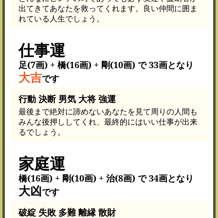
出てきてあなたを救ってくれます。良い仲間に囲ま
れている人生でしょう。
仕事運
足(7画) + 橋(16画) + 剛(10画) で 33画となり
大吉
です
行動 決断 男気 大将 強運
最後まで絶対に諦めないあなたを見て周りの人間も
みんな後押ししてくれ、最終的にはいい仕事が出来
るでしょう。
家庭運
橋(16画) + 剛(10画) + 治(8画) で 34画となり
大凶
です
破綻 失敗 多難 離縁 散財