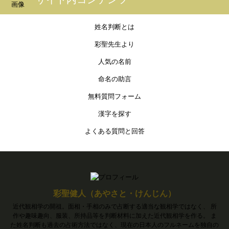
姓名判断とは
彩聖先生より
人気の名前
命名の助言
無料質問フォーム
漢字を探す
よくある質問と回答
彩聖健人（あやさと・けんじん）
近代観相学の開祖。面相・手相のみで占断する適当な観相学ではなく、 所
作や趣味趣向、服装、所持品等を判断材料に加えた近代観相学を作る。 ま
た姓名判断も過去の占術方法ではなく、現在の日本人のフルネームを独自の