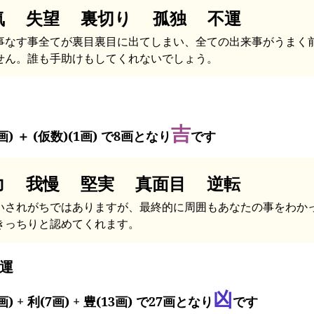
気 失望 裏切り 孤独 不運
事なす事全てが裏目裏目に出てしまい、全ての出来事がうまく
せん。誰も手助けもしてくれないでしょう。
吉
画) ＋ (仮数)(1画) で8画となり
です
力 我慢 堅実 真面目 逆転
いされがちではありますが、最終的に周囲もあなたの事をわか
きっちりと認めてくれます。
運
凶
画) + 利(7画) + 豊(13画) で27画となり
です