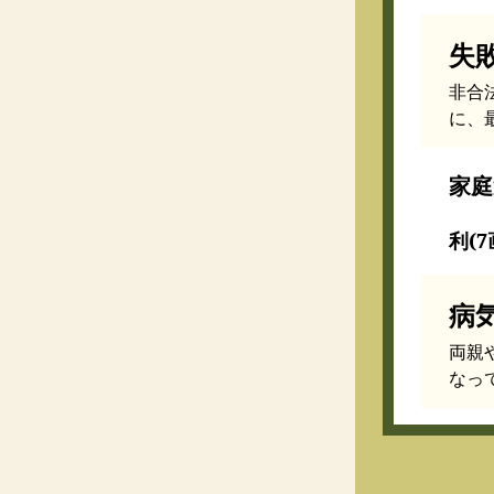
失
非合
に、
家庭
利(7
病
両親
なっ