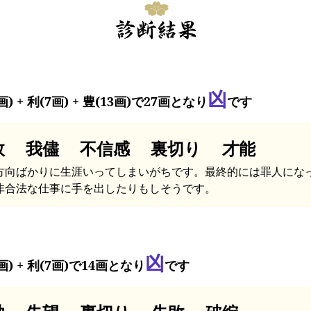
凶
画) + 利(7画) + 豊(13画)で27画となり
です
敗 我儘 不信感 裏切り 才能
方向ばかりに生涯いってしまいがちです。最終的には罪人にな
非合法な仕事に手を出したりもしそうです。
凶
画) + 利(7画)で14画となり
です