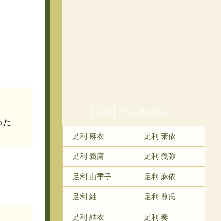
【足利】で人気の名前
った
足利 麻衣
足利 茉依
足利 義庸
足利 義弥
足利 由季子
足利 麻依
足利 紬
足利 尊氏
足利 結衣
足利 奏