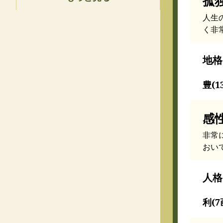
孤
人生
く非
地格
豊(
感
非常
おい
人格
利(7