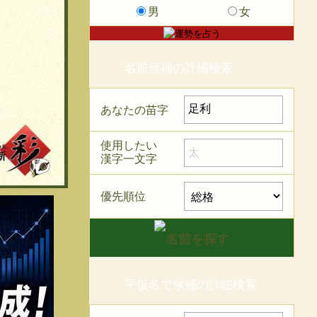
男
女
名前候補の詳細検索
あなたの苗字
使用したい
漢字一文字
優先順位
平仮名で候補の詳細検索