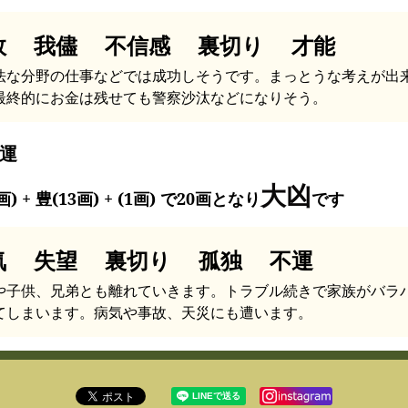
敗 我儘 不信感 裏切り 才能
法な分野の仕事などでは成功しそうです。まっとうな考えが出
最終的にお金は残せても警察沙汰などになりそう。
運
大凶
画) + 豊(13画) + (1画) で20画となり
です
気 失望 裏切り 孤独 不運
や子供、兄弟とも離れていきます。トラブル続きで家族がバラ
てしまいます。病気や事故、天災にも遭います。