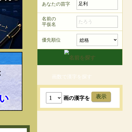
あなたの苗字
名前の
平仮名
優先順位
画数で漢字を探す
表示
画の漢字を