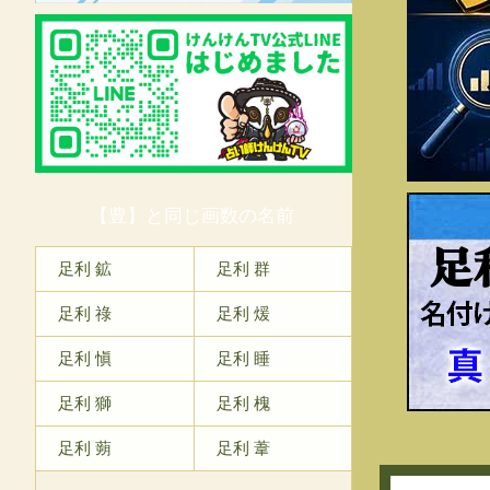
【豊】と同じ画数の名前
足
足利 鉱
足利 群
足利 祿
足利 煖
足利 愼
足利 睡
足利 獅
足利 槐
足利 蒴
足利 葦