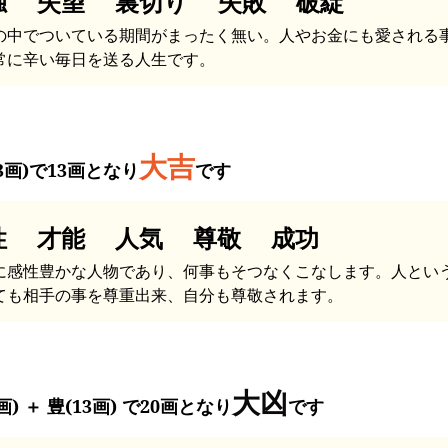
独 失望 裏切り 失敗 破綻
の中でついている期間がまったく無い。人やお金にも愛される
常に辛い毎日を送る人生です。
大吉
13画)で13画となり
です
性 才能 人気 尊敬 成功
に感性豊かな人物であり、何事もそつなくこなします。人とい
ても相手の事を尊重出来、自分も尊敬されます。
大凶
画) ＋ 豊(13画) で20画となり
です