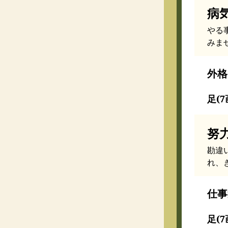
病
やる
みま
外格
足(7
努
勘違
れ、
仕事
足(7