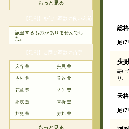
もっと見る
【足利】を使い画数の良い名前
総格
該当するものがありませんでし
た。
足(7
【足利】と同じ画数の苗字
失
床谷 豊
宍貝 豊
悪い
り、
岑村 豊
兎谷 豊
花邑 豊
佐佐 豊
天格
那岐 豊
車折 豊
足(7
芥見 豊
芳邦 豊
もっと見る