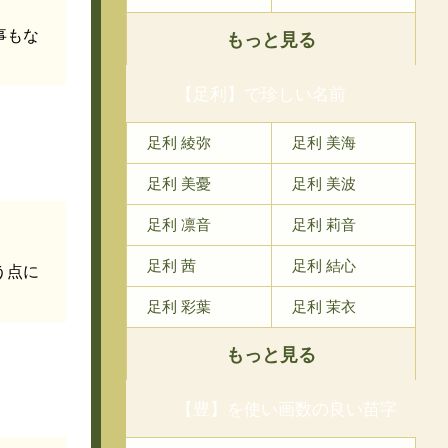
事もな
もっと見る
【足利】で珍しい名前
足利 綾弥
足利 美海
足利 美憂
足利 美波
足利 凛音
足利 莉音
足利 茜
足利 結心
う点に
足利 彩葉
足利 茉衣
もっと見る
【豊】を使い画数の良い苗字