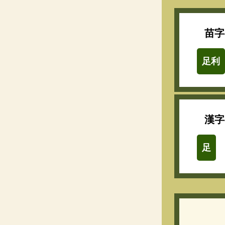
苗字
足利
漢字
足