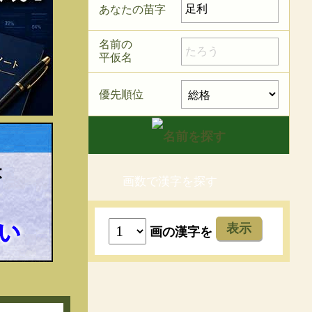
あなたの苗字
名前の
平仮名
優先順位
画数で漢字を探す
表示
画の漢字を