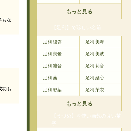
もっと見る
事もな
【足利】で珍しい名前
足利 綾弥
足利 美海
足利 美憂
足利 美波
足利 凛音
足利 莉音
足利 茜
足利 結心
成功も
足利 彩葉
足利 茉衣
もっと見る
【うづめ】を使い画数の良い苗
字