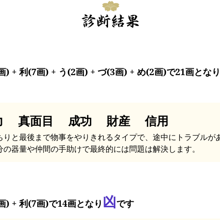
画) + 利(7画) + う(2画) + づ(3画) + め(2画)で21画とな
力 真面目 成功 財産 信用
ちりと最後まで物事をやりきれるタイプで、途中にトラブルが
分の器量や仲間の手助けで最終的には問題は解決します。
凶
画) + 利(7画)で14画となり
です