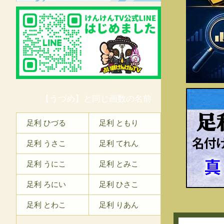
【うづめ】と同じ画数の名前
足
足利 ひづる
足利 ともり
足利 うさこ
足利 てれん
足利 うにこ
足利 とみこ
足利 ろにい
足利 ひさこ
足利 とわこ
足利 りあん