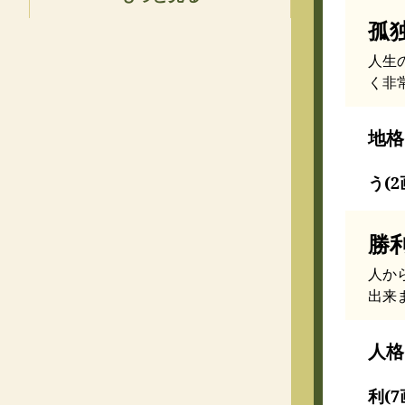
孤
人生
く非
地格
う(2
勝
人か
出来
人格
利(7