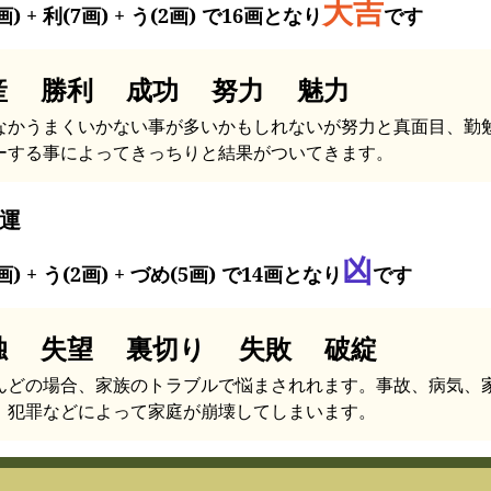
大吉
画) + 利(7画) + う(2画) で16画となり
です
産 勝利 成功 努力 魅力
なかうまくいかない事が多いかもしれないが努力と真面目、勤
ーする事によってきっちりと結果がついてきます。
運
凶
画) + う(2画) + づめ(5画) で14画となり
です
独 失望 裏切り 失敗 破綻
んどの場合、家族のトラブルで悩まされれます。事故、病気、
、犯罪などによって家庭が崩壊してしまいます。