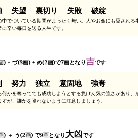
独 失望 裏切り 失敗 破綻
の中でついている期間がまったく無い。人やお金にも愛される
常に辛い毎日を送る人生です。
吉
画) + づ(3画) + め(2画)で7画となり
です
利 努力 独立 意固地 強奪
ら何かを奪ってでも成功しようとする負けん気の強さがあり、
ますが、誰かを陥れないように注意しましょう。
大凶
画) ＋ う(2画) で9画となり
です