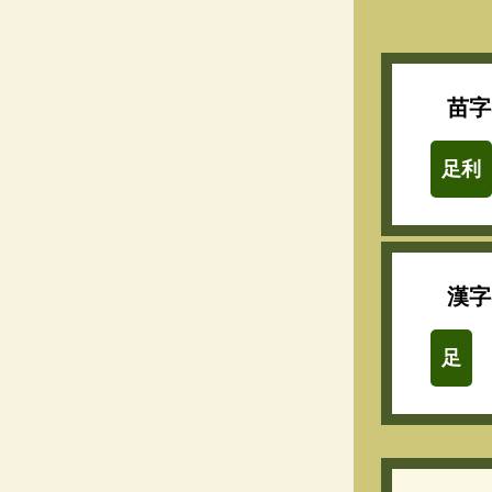
苗字
足利
漢字
足