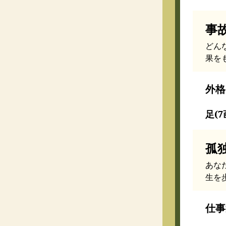
事
どん
果を
外格
足(7
孤
あな
生を
仕事