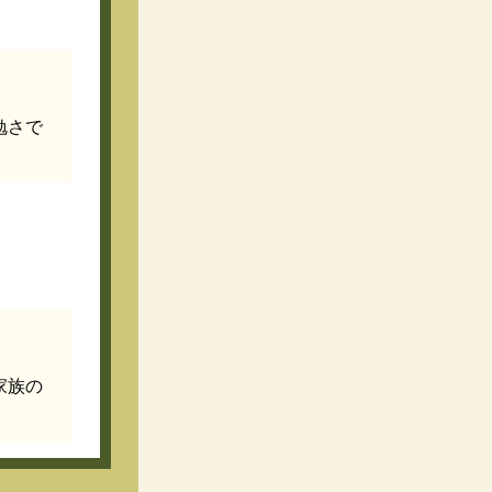
勉さで
家族の