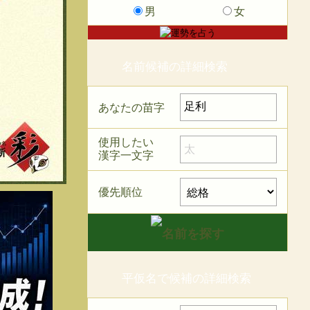
男
女
名前候補の詳細検索
あなたの苗字
使用したい
漢字一文字
優先順位
平仮名で候補の詳細検索