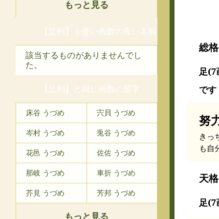
もっと見る
【足利】を使い画数の良い名前
総格
該当するものがありませんでし
た。
足(7
【足利】と同じ画数の苗字
です
床谷 うづめ
宍貝 うづめ
努
岑村 うづめ
兎谷 うづめ
きっ
も自
花邑 うづめ
佐佐 うづめ
那岐 うづめ
車折 うづめ
天格
芥見 うづめ
芳邦 うづめ
足(7
もっと見る