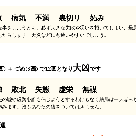
故 病気 不満 裏切り 妬み
な事をしようとも、必ず大きな失敗や災いを招いてしまい、最
もたらします。天災などにも遭いやすいでしょう。
大凶
画) ＋ づめ(5画) で12画となり
です
独 敗北 失態 虚栄 無謀
たの嘘や虚勢を誰も信じようとするわけもなく結局は一人ぼっ
歩みます。誰もあなたの後をついてはきません。
運