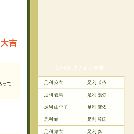
大吉
り
【足利】で人気の名前
足利 麻衣
足利 茉依
あって
足利 義庸
足利 義弥
足利 由季子
足利 麻依
足利 紬
足利 尊氏
足利 結衣
足利 奏