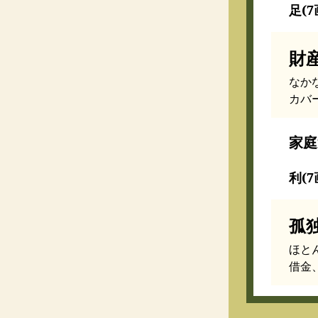
足(7
財
なか
カバ
家庭
利(7
孤
ほと
借金