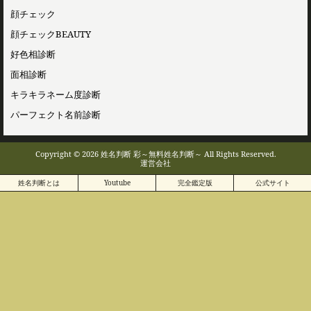
顔チェック
顔チェックBEAUTY
好色相診断
面相診断
キラキラネーム度診断
パーフェクト名前診断
Copyright © 2026 姓名判断 彩～無料姓名判断～ All Rights Reserved.
運営会社
姓名判断とは
Youtube
完全鑑定版
公式サイト