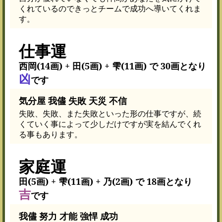
くれているのできっとチームで成功へ導いてくれま
す。
仕事運
西岡(14画) + 田(5画) + 雫(11画) で 30画となり
凶
です
気分屋 我儘 失敗 天災 不信
失敗、失敗、また失敗といった形の仕事ですが、続
くていく事によって少しだけですが実を結んでくれ
る事もあります。
家庭運
田(5画) + 雫(11画) + 乃(2画) で 18画となり
吉
です
我儘 努力 才能 強悍 成功