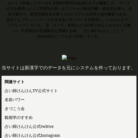
ルートで収集したデータを JAPAN MENSA会員のＳＥが解析した、 データ
出力を使用したより現実性の高いオリジナルの姓名判断・命名術を使う。名
前の響きや、処理流暢性等を取り入れたリアルな日本人名の解析である。
現在でもブラッシュアップさせる為に日々データを取得し、システムをアッ
プグレードしている。 霊・オーラ・前世などの証明できないオカルトを嫌
い、不安商法や霊感商法を撲滅する為、「占い師けんけん」として
youtuberとしても日々頑張っている。
当サイトは新漢字でのデータを元にシステムを作っております。
関連サイト
占い師けんけんTV公式サイト
名前パワー
きづこう会
観相学のすすめ
占い師けんけん公式twitter
占い師けんけん公式Instagram