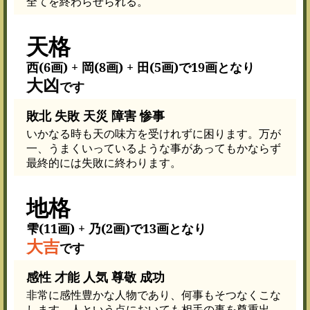
全てを終わらせられる。
天格
西(6画) + 岡(8画) + 田(5画)で19画となり
大凶
です
敗北 失敗 天災 障害 惨事
いかなる時も天の味方を受けれずに困ります。万が
一、うまくいっているような事があってもかならず
最終的には失敗に終わります。
地格
雫(11画) + 乃(2画)で13画となり
大吉
です
感性 才能 人気 尊敬 成功
非常に感性豊かな人物であり、何事もそつなくこな
します。人という点においても相手の事を尊重出