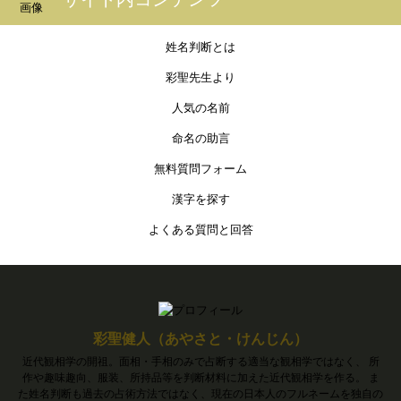
姓名判断とは
彩聖先生より
人気の名前
命名の助言
無料質問フォーム
漢字を探す
よくある質問と回答
彩聖健人（あやさと・けんじん）
近代観相学の開祖。面相・手相のみで占断する適当な観相学ではなく、 所
作や趣味趣向、服装、所持品等を判断材料に加えた近代観相学を作る。 ま
た姓名判断も過去の占術方法ではなく、現在の日本人のフルネームを独自の