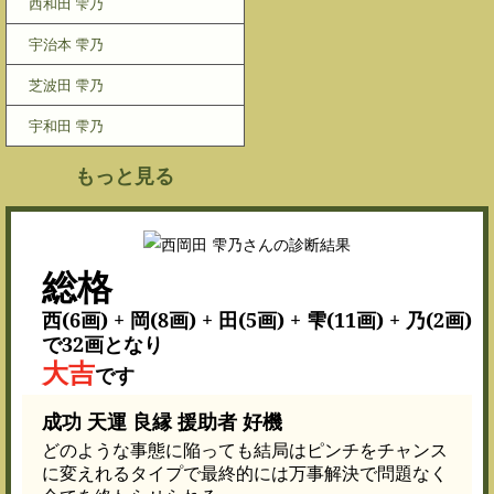
西和田 雫乃
宇治本 雫乃
芝波田 雫乃
宇和田 雫乃
もっと見る
総格
西(6画) + 岡(8画) + 田(5画) + 雫(11画) + 乃(2画)
で32画となり
大吉
です
成功 天運 良縁 援助者 好機
どのような事態に陥っても結局はピンチをチャンス
に変えれるタイプで最終的には万事解決で問題なく