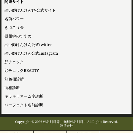
関連サイト
占い師けんけんTV公式サイト
名前パワー
きづこう会
観相学のすすめ
占い師けんけん公式twitter
占い師けんけん公式Instagram
顔チェック
顔チェックBEAUTY
好色相診断
面相診断
キラキラネーム度診断
パーフェクト名前診断
Copyright © 2026 姓名判断 彩～無料姓名判断～ All Rights Reserved.
運営会社