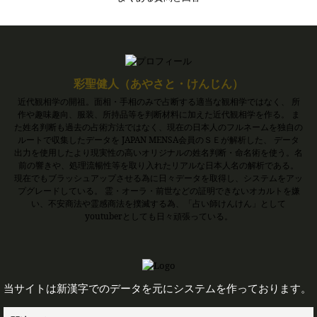
彩聖健人（あやさと・けんじん）
近代観相学の開祖。面相・手相のみで占断する適当な観相学ではなく、 所
作や趣味趣向、服装、所持品等を判断材料に加えた近代観相学を作る。 ま
た姓名判断も過去の占術方法ではなく、現在の日本人のフルネームを独自の
ルートで収集したデータを JAPAN MENSA会員のＳＥが解析した、 データ
出力を使用したより現実性の高いオリジナルの姓名判断・命名術を使う。名
前の響きや、処理流暢性等を取り入れたリアルな日本人名の解析である。
現在でもブラッシュアップさせる為に日々データを取得し、システムをアッ
プグレードしている。 霊・オーラ・前世などの証明できないオカルトを嫌
い、不安商法や霊感商法を撲滅する為、「占い師けんけん」として
youtuberとしても日々頑張っている。
当サイトは新漢字でのデータを元にシステムを作っております。