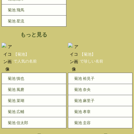
菊池 飛馬
菊池 星流
もっと見る
【菊池】
【菊池】
で人気の名前
で珍しい名前
菊池 慎也
菊池 裕見子
菊池 風磨
菊池 奈央
菊池 菜瑚
菊池 麻里子
菊池 広輔
菊池 孝章
菊池 信太郎
菊池 圭容