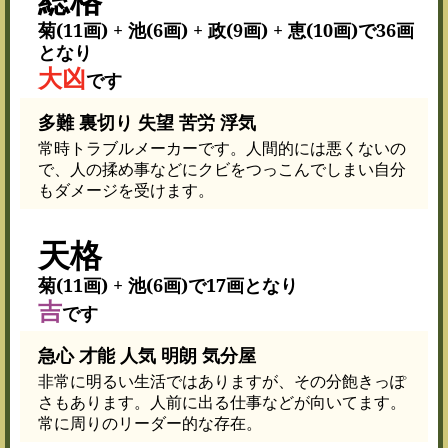
菊(11画) + 池(6画) + 政(9画) + 恵(10画)で36画
となり
大凶
です
多難 裏切り 失望 苦労 浮気
常時トラブルメーカーです。人間的には悪くないの
で、人の揉め事などにクビをつっこんでしまい自分
もダメージを受けます。
天格
菊(11画) + 池(6画)で17画となり
吉
です
急心 才能 人気 明朗 気分屋
非常に明るい生活ではありますが、その分飽きっぽ
さもあります。人前に出る仕事などが向いてます。
常に周りのリーダー的な存在。