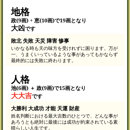
地格
政(9画) + 恵(10画)で19画となり
大凶
です
敗北 失敗 天災 障害 惨事
いかなる時も天の味方を受けれずに困ります。万が
一、うまくいっているような事があってもかならず
最終的には失敗に終わります。
人格
池(6画) ＋ 政(9画)で15画となり
大大吉
です
大勝利 大成功 才能 天運 財産
姓名判断における最大吉数のひとつで、どんな事が
あろうとも絶対に最後には成功が約束されている素
晴らしい人生です。