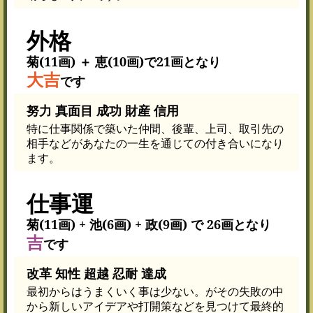
外格
菊(11画) ＋ 恵(10画)で21画となり
大吉
です
努力 真面目 成功 財産 信用
特に仕事関係で築いた仲間、後輩、上司、取引先の
相手などがあなたの一生を通じての付き合いになり
ます。
仕事運
菊(11画) + 池(6画) + 政(9画) で 26画となり
吉
です
改革 知性 超越 忍耐 達成
最初からはうまくいく事は少ない。がその失敗の中
から新しいアイデアや打開策などを見つけて最終的