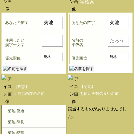
字検索
あなたの苗字
あなたの苗字
使用したい
名前の
漢字一文字
平仮名
優先順位
優先順位
【政恵】
【菊池】
と同じ画数の名前
を使い画数の良い名前
該当するものがありませんでし
菊池 俊通
た。
菊池 律眞
菊池 紀華