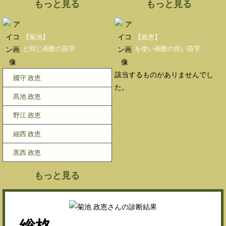
もっと見る
もっと見る
【菊池】
【政恵】
と同じ画数の苗字
を使い画数の良い苗字
該当するものがありませんでし
國守 政恵
た。
髙池 政恵
野江 政恵
細西 政恵
黒西 政恵
もっと見る
総格