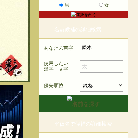
男
女
名前候補の詳細検索
あなたの苗字
使用したい
漢字一文字
優先順位
平仮名で候補の詳細検索