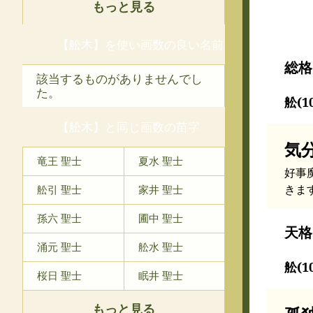
もっと見る
【舩木】を使い画数の良い名前
総格
該当するものがありませんでし
た。
舩(1
【舩木】と同じ画数の苗字
気
竜王 聖士
夏水 聖士
好事
きま
舩引 聖士
家井 聖士
孫六 聖士
圃中 聖士
天格
涌元 聖士
舩水 聖士
舩(1
桜日 聖士
眠井 聖士
もっと見る