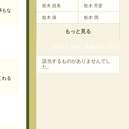
舩木 昌美
舩木 芳彦
事もな
舩木 偀
舩木 潤
もっと見る
【聖士】を使い画数の良い苗字
該当するものがありませんでし
た。
くれる