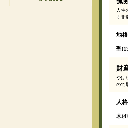
孤
人生
く非
地格
聖(1
財
やは
ので
人格
木(4