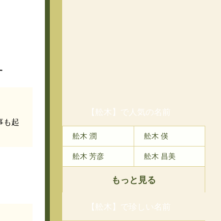
す
【舩木】で人気の名前
事も起
舩木 潤
舩木 偀
舩木 芳彦
舩木 昌美
もっと見る
【舩木】で珍しい名前