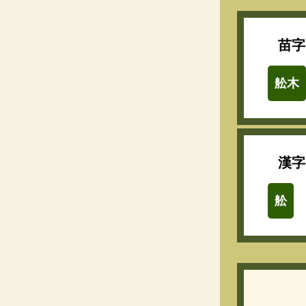
苗字
舩木
漢字
舩