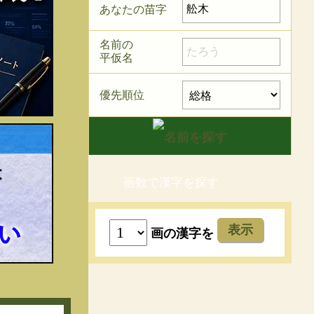
あなたの苗字
名前の
平仮名
優先順位
画数で漢字を探す
表示
画の漢字を