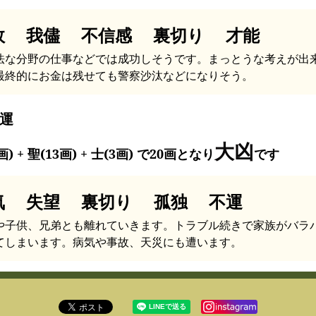
敗 我儘 不信感 裏切り 才能
法な分野の仕事などでは成功しそうです。まっとうな考えが出
最終的にお金は残せても警察沙汰などになりそう。
運
大凶
画) + 聖(13画) + 士(3画) で20画となり
です
気 失望 裏切り 孤独 不運
や子供、兄弟とも離れていきます。トラブル続きで家族がバラ
てしまいます。病気や事故、天災にも遭います。