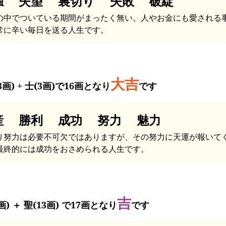
独 失望 裏切り 失敗 破綻
の中でついている期間がまったく無い。人やお金にも愛される
常に辛い毎日を送る人生です。
大吉
3画) + 士(3画)で16画となり
です
産 勝利 成功 努力 魅力
り努力は必要不可欠ではありますが、その努力に天運が報いて
最終的には成功をおさめられる人生です。
吉
画) ＋ 聖(13画) で17画となり
です