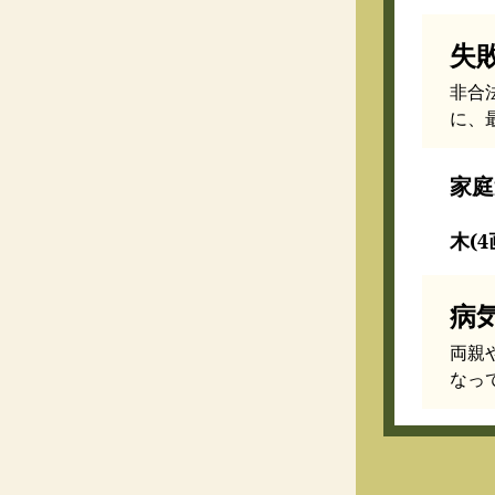
失
非合
に、
家庭
木(4
病
両親
なっ