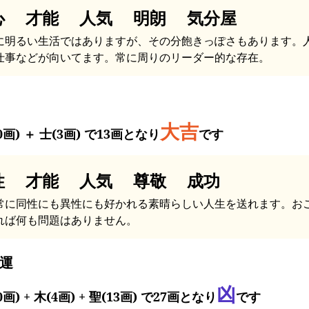
心 才能 人気 明朗 気分屋
に明るい生活ではありますが、その分飽きっぽさもあります。
仕事などが向いてます。常に周りのリーダー的な存在。
大吉
0画) ＋ 士(3画) で13画となり
です
性 才能 人気 尊敬 成功
常に同性にも異性にも好かれる素晴らしい人生を送れます。お
れば何も問題はありません。
運
凶
0画) + 木(4画) + 聖(13画) で27画となり
です