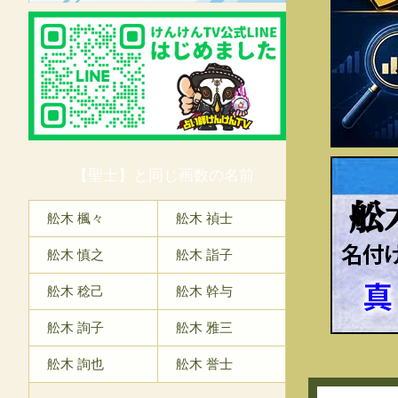
【聖士】と同じ画数の名前
舩
舩木 楓々
舩木 禎士
舩木 慎之
舩木 詣子
舩木 稔己
舩木 幹与
舩木 詢子
舩木 雅三
舩木 詢也
舩木 誉士