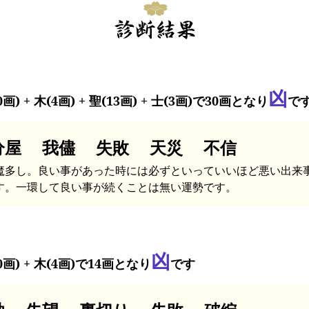
凶
0画) + 木(4画) + 聖(13画) + 士(3画)で30画となり
で
分屋 我儘 失敗 天災 不信
魔多し。良い事があった時には必ずといっていいほど悪い出来
す。一環して良い事が続くことは無い運勢です。
凶
0画) + 木(4画)で14画となり
です