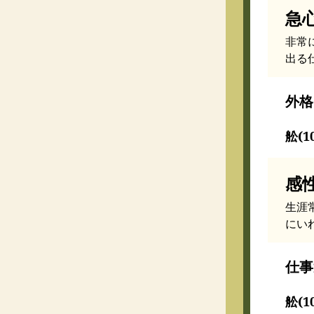
急
非常
出る
外格
舩(1
感
生涯
にい
仕事
舩(1