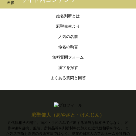
姓名判断とは
彩聖先生より
人気の名前
命名の助言
無料質問フォーム
漢字を探す
よくある質問と回答
彩聖健人（あやさと・けんじん）
近代観相学の開祖。面相・手相のみで占断する適当な観相学ではなく、 所
作や趣味趣向、服装、所持品等を判断材料に加えた近代観相学を作る。 ま
た姓名判断も過去の占術方法ではなく、現在の日本人のフルネームを独自の