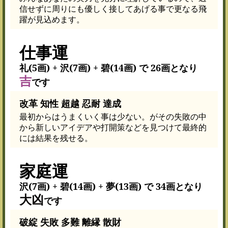
信せずに周りにも優しく接してあげる事で更なる飛
躍が見込めます。
仕事運
礼(5画) + 沢(7画) + 碧(14画) で 26画となり
吉
です
改革 知性 超越 忍耐 達成
最初からはうまくいく事は少ない。がその失敗の中
から新しいアイデアや打開策などを見つけて最終的
には結果を残せる。
家庭運
沢(7画) + 碧(14画) + 夢(13画) で 34画となり
大凶
です
破綻 失敗 多難 離縁 散財