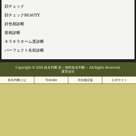
顔チェック
顔チェックBEAUTY
好色相診断
面相診断
キラキラネーム度診断
パーフェクト名前診断
Copyright © 2026 姓名判断 彩～無料姓名判断～ All Rights Reserved.
運営会社
姓名判断とは
Youtube
完全鑑定版
公式サイト