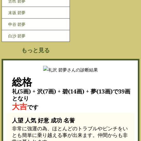
古邑 碧夢
末坂 碧夢
申谷 碧夢
白沙 碧夢
もっと見る
総格
礼(5画) + 沢(7画) + 碧(14画) + 夢(13画)で39画
となり
大吉
です
人望 人気 好意 成功 名誉
非常に強運の為、ほとんどのトラブルやピンチをい
とも簡単に乗り越える事が出来ます。仲間からも非