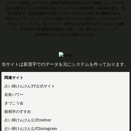
ルートで収集したデータを JAPAN MENSA会員のＳＥが解析した、 データ
出力を使用したより現実性の高いオリジナルの姓名判断・命名術を使う。名
前の響きや、処理流暢性等を取り入れたリアルな日本人名の解析である。
現在でもブラッシュアップさせる為に日々データを取得し、システムをアッ
プグレードしている。 霊・オーラ・前世などの証明できないオカルトを嫌
い、不安商法や霊感商法を撲滅する為、「占い師けんけん」として
youtuberとしても日々頑張っている。
当サイトは新漢字でのデータを元にシステムを作っております。
関連サイト
占い師けんけんTV公式サイト
名前パワー
きづこう会
観相学のすすめ
占い師けんけん公式twitter
占い師けんけん公式Instagram