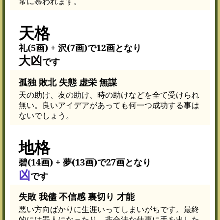
常に慕われます。
天格
礼(5画) + 沢(7画)で12画となり
大凶
です
孤独 敗北 失態 虚栄 無謀
天の助け、友の助け、時の助けなどを全て受けられ
無い。良いアイデアがあっても何一つ成功する事は
ないでしょう。
地格
碧(14画) + 夢(13画)で27画となり
凶
です
失敗 我儘 不信感 裏切り 才能
悪い方向ばかりに生涯いってしまいがちです。最終
的には罪人になったり、非合法な仕事に手を出した