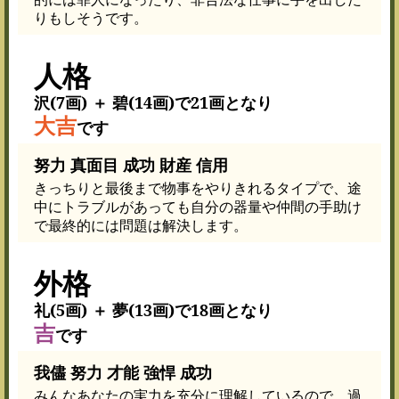
りもしそうです。
人格
沢(7画) ＋ 碧(14画)で21画となり
大吉
です
努力 真面目 成功 財産 信用
きっちりと最後まで物事をやりきれるタイプで、途
中にトラブルがあっても自分の器量や仲間の手助け
で最終的には問題は解決します。
外格
礼(5画) ＋ 夢(13画)で18画となり
吉
です
我儘 努力 才能 強悍 成功
みんなあなたの実力を充分に理解しているので、過