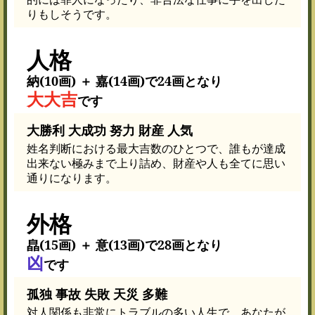
りもしそうです。
人格
納(10画) ＋ 嘉(14画)で24画となり
大大吉
です
大勝利 大成功 努力 財産 人気
姓名判断における最大吉数のひとつで、誰もが達成
出来ない極みまで上り詰め、財産や人も全てに思い
通りになります。
外格
皛(15画) ＋ 意(13画)で28画となり
凶
です
孤独 事故 失敗 天災 多難
対人関係も非常にトラブルの多い人生で、あなたが