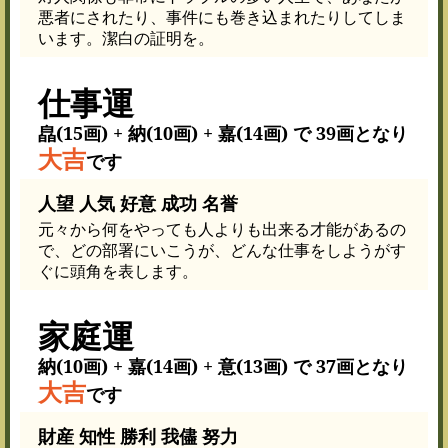
悪者にされたり、事件にも巻き込まれたりしてしま
います。潔白の証明を。
仕事運
皛(15画) + 納(10画) + 嘉(14画) で 39画となり
大吉
です
人望 人気 好意 成功 名誉
元々から何をやっても人よりも出来る才能があるの
で、どの部署にいこうが、どんな仕事をしようがす
ぐに頭角を表します。
家庭運
納(10画) + 嘉(14画) + 意(13画) で 37画となり
大吉
です
財産 知性 勝利 我儘 努力