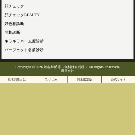
顔チェック
顔チェックBEAUTY
好色相診断
面相診断
キラキラネーム度診断
パーフェクト名前診断
Copyright © 2026 姓名判断 彩～無料姓名判断～ All Rights Reserved.
運営会社
姓名判断とは
Youtube
完全鑑定版
公式サイト