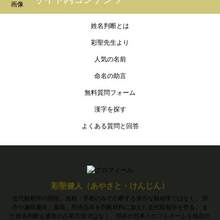
姓名判断とは
彩聖先生より
人気の名前
命名の助言
無料質問フォーム
漢字を探す
よくある質問と回答
彩聖健人（あやさと・けんじん）
近代観相学の開祖。面相・手相のみで占断する適当な観相学ではなく、 所
作や趣味趣向、服装、所持品等を判断材料に加えた近代観相学を作る。 ま
た姓名判断も過去の占術方法ではなく、現在の日本人のフルネームを独自の