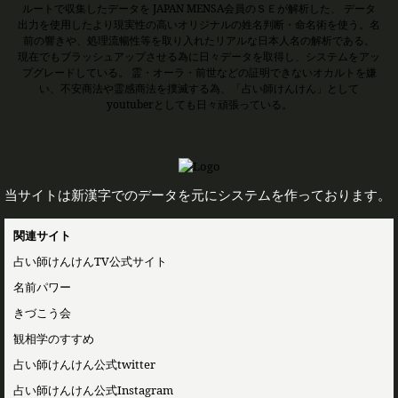
ルートで収集したデータを JAPAN MENSA会員のＳＥが解析した、 データ
出力を使用したより現実性の高いオリジナルの姓名判断・命名術を使う。名
前の響きや、処理流暢性等を取り入れたリアルな日本人名の解析である。
現在でもブラッシュアップさせる為に日々データを取得し、システムをアッ
プグレードしている。 霊・オーラ・前世などの証明できないオカルトを嫌
い、不安商法や霊感商法を撲滅する為、「占い師けんけん」として
youtuberとしても日々頑張っている。
当サイトは新漢字でのデータを元にシステムを作っております。
関連サイト
占い師けんけんTV公式サイト
名前パワー
きづこう会
観相学のすすめ
占い師けんけん公式twitter
占い師けんけん公式Instagram