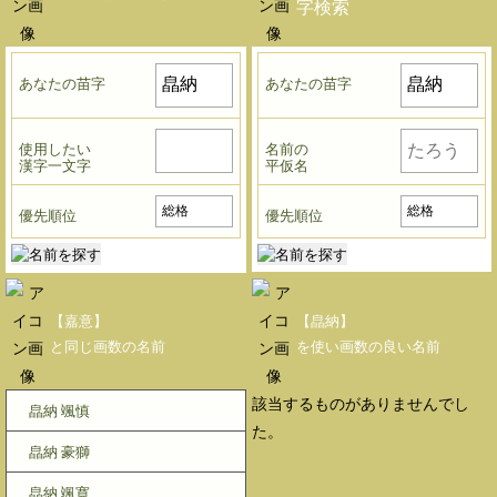
字検索
あなたの苗字
あなたの苗字
使用したい
名前の
漢字一文字
平仮名
優先順位
優先順位
【嘉意】
【皛納】
と同じ画数の名前
を使い画数の良い名前
該当するものがありませんでし
皛納 颯慎
た。
皛納 豪獅
皛納 颯寛