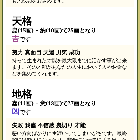
も大成功をおさめます。
天格
皛(15画) + 納(10画)で25画となり
吉
です
努力 真面目 天運 男気 成功
持って生まれた才能を最大限までに活かす事が出来
ます。その才能があなたの人生において人やお金な
どを集めてくれます。
地格
嘉(14画) + 意(13画)で27画となり
凶
です
失敗 我儘 不信感 裏切り 才能
悪い方向ばかりに生涯いってしまいがちです。最終
的には罪人になったり、非合法な仕事に手を出した