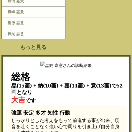
廣浦 嘉意
廣峰 嘉意
慶原 嘉意
廣納 嘉意
もっと見る
総格
皛(15画) + 納(10画) + 嘉(14画) + 意(13画)で52
画となり
大吉
です
強運 安定 多才 知性 行動
しっかりとした考えをもって前進する事が出来、弱
音を吐くことなく強い心で周りを引き上げ自分自身