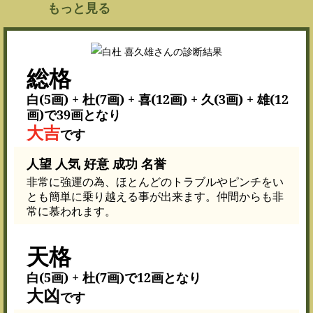
もっと見る
総格
白(5画) + 杜(7画) + 喜(12画) + 久(3画) + 雄(12
画)で39画となり
大吉
です
人望 人気 好意 成功 名誉
非常に強運の為、ほとんどのトラブルやピンチをい
とも簡単に乗り越える事が出来ます。仲間からも非
常に慕われます。
天格
白(5画) + 杜(7画)で12画となり
大凶
です