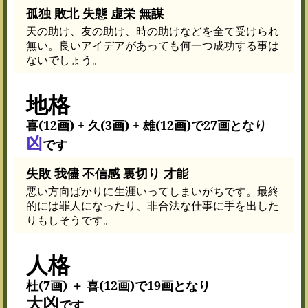
孤独 敗北 失態 虚栄 無謀
天の助け、友の助け、時の助けなどを全て受けられ
無い。良いアイデアがあっても何一つ成功する事は
ないでしょう。
地格
喜(12画) + 久(3画) + 雄(12画)で27画となり
凶
です
失敗 我儘 不信感 裏切り 才能
悪い方向ばかりに生涯いってしまいがちです。最終
的には罪人になったり、非合法な仕事に手を出した
りもしそうです。
人格
杜(7画) ＋ 喜(12画)で19画となり
大凶
です