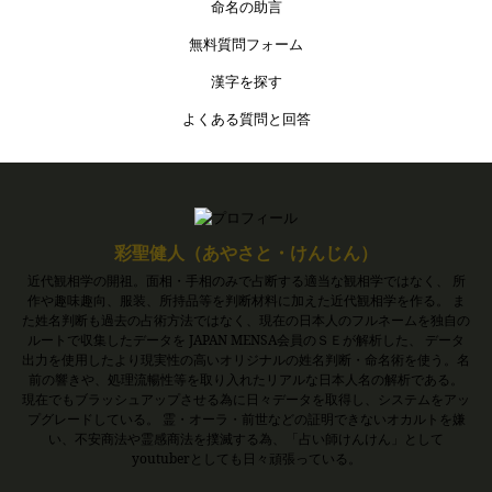
命名の助言
無料質問フォーム
漢字を探す
よくある質問と回答
彩聖健人（あやさと・けんじん）
近代観相学の開祖。面相・手相のみで占断する適当な観相学ではなく、 所
作や趣味趣向、服装、所持品等を判断材料に加えた近代観相学を作る。 ま
た姓名判断も過去の占術方法ではなく、現在の日本人のフルネームを独自の
ルートで収集したデータを JAPAN MENSA会員のＳＥが解析した、 データ
出力を使用したより現実性の高いオリジナルの姓名判断・命名術を使う。名
前の響きや、処理流暢性等を取り入れたリアルな日本人名の解析である。
現在でもブラッシュアップさせる為に日々データを取得し、システムをアッ
プグレードしている。 霊・オーラ・前世などの証明できないオカルトを嫌
い、不安商法や霊感商法を撲滅する為、「占い師けんけん」として
youtuberとしても日々頑張っている。