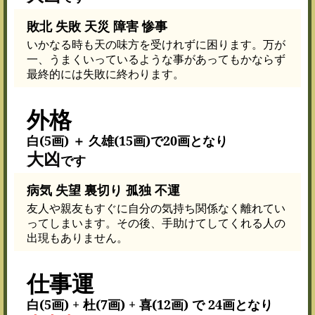
敗北 失敗 天災 障害 惨事
いかなる時も天の味方を受けれずに困ります。万が
一、うまくいっているような事があってもかならず
最終的には失敗に終わります。
外格
白(5画) ＋ 久雄(15画)で20画となり
大凶
です
病気 失望 裏切り 孤独 不運
友人や親友もすぐに自分の気持ち関係なく離れてい
ってしまいます。その後、手助けてしてくれる人の
出現もありません。
仕事運
白(5画) + 杜(7画) + 喜(12画) で 24画となり