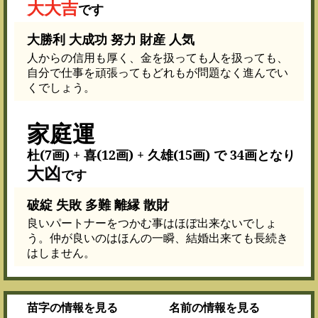
大大吉
です
大勝利 大成功 努力 財産 人気
人からの信用も厚く、金を扱っても人を扱っても、
自分で仕事を頑張ってもどれもが問題なく進んでい
くでしょう。
家庭運
杜(7画) + 喜(12画) + 久雄(15画) で 34画となり
大凶
です
破綻 失敗 多難 離縁 散財
良いパートナーをつかむ事はほぼ出来ないでしょ
う。仲が良いのはほんの一瞬、結婚出来ても長続き
はしません。
苗字
の情報を見る
名前
の情報を見る