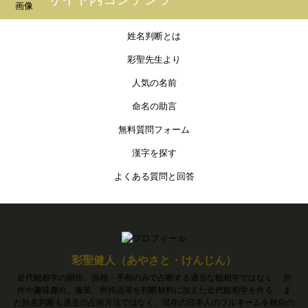
姓名判断とは
彩聖先生より
人気の名前
命名の助言
無料質問フォーム
漢字を探す
よくある質問と回答
彩聖健人（あやさと・けんじん）
近代観相学の開祖。面相・手相のみで占断する適当な観相学ではなく、 所
作や趣味趣向、服装、所持品等を判断材料に加えた近代観相学を作る。 ま
た姓名判断も過去の占術方法ではなく、現在の日本人のフルネームを独自の