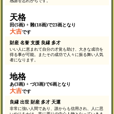
感謝を忘れがちです。
天格
田(5画) + 雜(18画)で23画となり
大吉
です
財産 名誉 支援 良縁 多才
いい人に恵まれて自分の才覚も助け、大きな成功を
得る事が可能。またその成功で人々に振る舞い人気
者になります。
地格
あ(3画) + づ(3画)で6画となり
大吉
です
良縁 出世 財産 多才 天運
非常に強い人間であり、誰からも信用され、人に思
いやりをかけ、常に周りの中心人物となっていきま