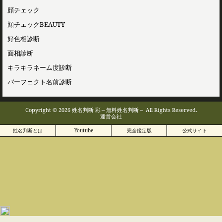
顔チェック
顔チェックBEAUTY
好色相診断
面相診断
キラキラネーム度診断
パーフェクト名前診断
Copyright © 2026 姓名判断 彩～無料姓名判断～ All Rights Reserved.
運営会社
姓名判断とは
Youtube
完全鑑定版
公式サイト