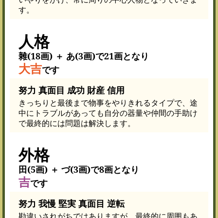
す。
人格
雜(18画) ＋ あ(3画)で21画となり
大吉
です
努力 真面目 成功 財産 信用
きっちりと最後まで物事をやりきれるタイプで、途
中にトラブルがあっても自分の器量や仲間の手助け
で最終的には問題は解決します。
外格
田(5画) ＋ づ(3画)で8画となり
吉
です
努力 我慢 堅実 真面目 逆転
勘違いされがちではありますが、最終的に周囲もあ