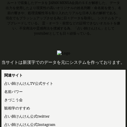
ルートで収集したデータを JAPAN MENSA会員のＳＥが解析した、 データ
出力を使用したより現実性の高いオリジナルの姓名判断・命名術を使う。名
前の響きや、処理流暢性等を取り入れたリアルな日本人名の解析である。
現在でもブラッシュアップさせる為に日々データを取得し、システムをアッ
プグレードしている。 霊・オーラ・前世などの証明できないオカルトを嫌
い、不安商法や霊感商法を撲滅する為、「占い師けんけん」として
youtuberとしても日々頑張っている。
当サイトは新漢字でのデータを元にシステムを作っております。
関連サイト
占い師けんけんTV公式サイト
名前パワー
きづこう会
観相学のすすめ
占い師けんけん公式twitter
占い師けんけん公式Instagram