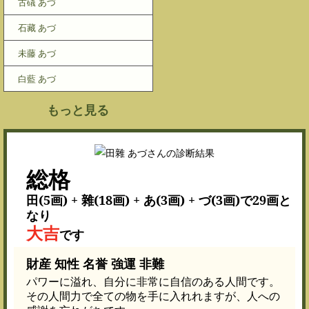
古礒 あづ
石藏 あづ
未藤 あづ
白藍 あづ
もっと見る
総格
田(5画) + 雜(18画) + あ(3画) + づ(3画)で29画と
なり
大吉
です
財産 知性 名誉 強運 非難
パワーに溢れ、自分に非常に自信のある人間です。
その人間力で全ての物を手に入れれますが、人への