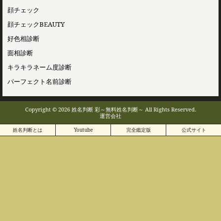
顔チェック
顔チェックBEAUTY
好色相診断
面相診断
キラキラネーム度診断
パーフェクト名前診断
Copyright © 2026 姓名判断 彩～無料姓名判断～ All Rights Reserved.
運営会社
姓名判断とは
Youtube
完全鑑定版
公式サイト