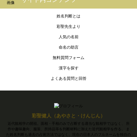
姓名判断とは
彩聖先生より
人気の名前
命名の助言
無料質問フォーム
漢字を探す
よくある質問と回答
彩聖健人（あやさと・けんじん）
近代観相学の開祖。面相・手相のみで占断する適当な観相学ではなく、 所
作や趣味趣向、服装、所持品等を判断材料に加えた近代観相学を作る。 ま
た姓名判断も過去の占術方法ではなく、現在の日本人のフルネームを独自の