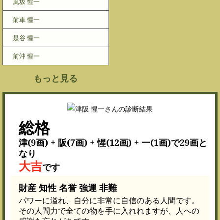
風坂 惺一
前車 惺一
是谷 惺一
前沖 惺一
もっと見る
総格
津(9画) + 阪(7画) + 惺(12画) + 一(1画)で29画と
なり
大吉
です
財産 知性 名誉 強運 非難
パワーに溢れ、自分に非常に自信のある人間です。
その人間力で全ての物を手に入れれますが、人への