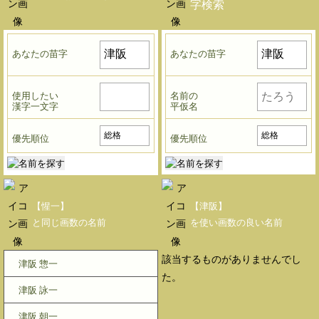
字検索
あなたの苗字
あなたの苗字
使用したい
名前の
漢字一文字
平仮名
優先順位
優先順位
【惺一】
【津阪】
と同じ画数の名前
を使い画数の良い名前
該当するものがありませんでし
津阪 惣一
た。
津阪 詠一
津阪 朝一