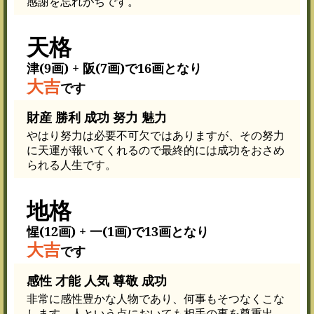
感謝を忘れがちです。
天格
津(9画) + 阪(7画)で16画となり
大吉
です
財産 勝利 成功 努力 魅力
やはり努力は必要不可欠ではありますが、その努力
に天運が報いてくれるので最終的には成功をおさめ
られる人生です。
地格
惺(12画) + 一(1画)で13画となり
大吉
です
感性 才能 人気 尊敬 成功
非常に感性豊かな人物であり、何事もそつなくこな
します。人という点においても相手の事を尊重出