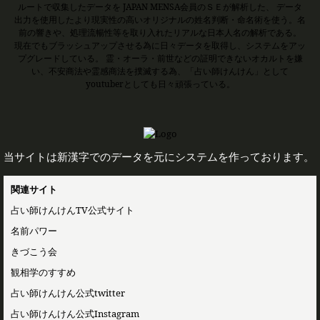
ルートで収集したデータを JAPAN MENSA会員のＳＥが解析した、 データ
出力を使用したより現実性の高いオリジナルの姓名判断・命名術を使う。名
前の響きや、処理流暢性等を取り入れたリアルな日本人名の解析である。
現在でもブラッシュアップさせる為に日々データを取得し、システムをアッ
プグレードしている。 霊・オーラ・前世などの証明できないオカルトを嫌
い、不安商法や霊感商法を撲滅する為、「占い師けんけん」として
youtuberとしても日々頑張っている。
当サイトは新漢字でのデータを元にシステムを作っております。
関連サイト
占い師けんけんTV公式サイト
名前パワー
きづこう会
観相学のすすめ
占い師けんけん公式twitter
占い師けんけん公式Instagram