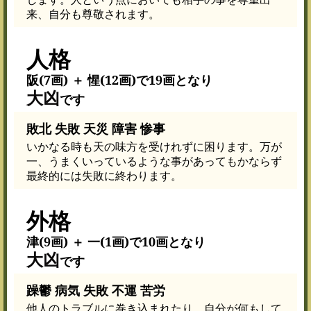
来、自分も尊敬されます。
人格
阪(7画) ＋ 惺(12画)で19画となり
大凶
です
敗北 失敗 天災 障害 惨事
いかなる時も天の味方を受けれずに困ります。万が
一、うまくいっているような事があってもかならず
最終的には失敗に終わります。
外格
津(9画) ＋ 一(1画)で10画となり
大凶
です
躁鬱 病気 失敗 不運 苦労
他人のトラブルに巻き込まれたり、自分が何もして