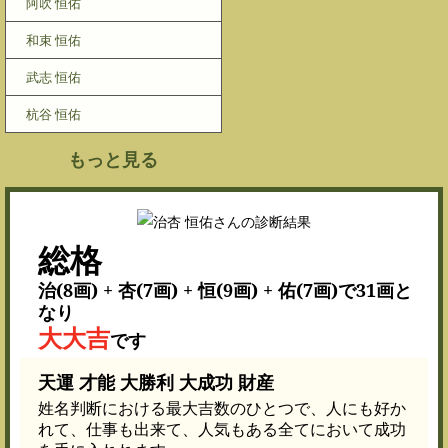
阿吹 恒佑
和束 恒佑
武志 恒佑
杭谷 恒佑
もっと見る
総格
治(8画) + 杏(7画) + 恒(9画) + 佑(7画)で31画と
なり
大大吉
です
天運 才能 大勝利 大成功 財産
姓名判断における最大吉数のひとつで、人にも好か
れて、仕事も出来て、人気もある全てにおいて成功