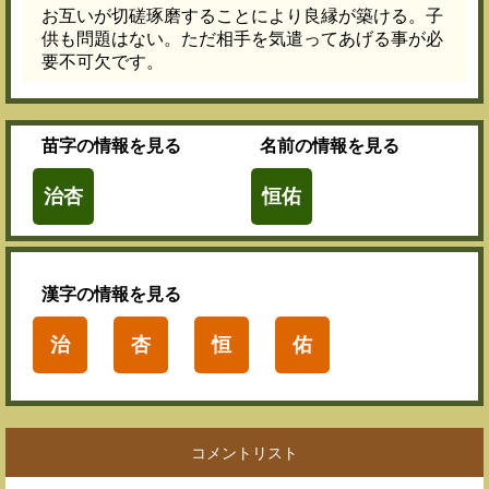
お互いが切磋琢磨することにより良縁が築ける。子
供も問題はない。ただ相手を気遣ってあげる事が必
要不可欠です。
苗字
の情報を見る
名前
の情報を見る
治杏
恒佑
漢字
の情報を見る
治
杏
恒
佑
コメントリスト