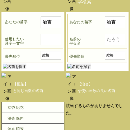
字検索
あなたの苗字
あなたの苗字
使用したい
名前の
漢字一文字
平仮名
優先順位
優先順位
【恒佑】
【治杏】
と同じ画数の名前
を使い画数の良い名前
該当するものがありませんでし
治杏 紀克
た。
治杏 保伸
治杏 昭芳