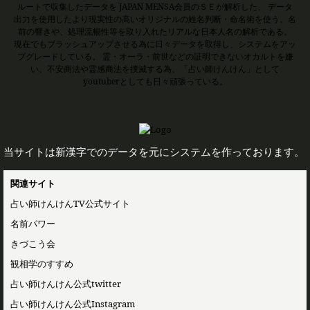
ルートで収集したデータを JAPAN MENSA会員のＳＥが解析した、 データ
出力を使用したより現実性の高いオリジナルの姓名判断・命名術を使う。名
前の響きや、処理流暢性等を取り入れたリアルな日本人名の解析である。
現在でもブラッシュアップさせる為に日々データを取得し、システムをアッ
プグレードしている。 霊・オーラ・前世などの証明できないオカルトを嫌
い、不安商法や霊感商法を撲滅する為、「占い師けんけん」として
youtuberとしても日々頑張っている。
当サイトは新漢字でのデータを元にシステムを作っております。
関連サイト
占い師けんけんTV公式サイト
名前パワー
きづこう会
観相学のすすめ
占い師けんけん公式twitter
占い師けんけん公式Instagram