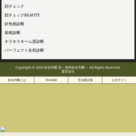
顔チェック
顔チェックBEAUTY
好色相診断
面相診断
キラキラネーム度診断
パーフェクト名前診断
Copyright © 2026 姓名判断 彩～無料姓名判断～ All Rights Reserved.
運営会社
姓名判断とは
Youtube
完全鑑定版
公式サイト