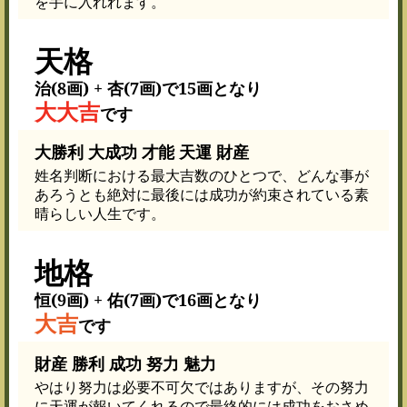
を手に入れれます。
天格
治(8画) + 杏(7画)で15画となり
大大吉
です
大勝利 大成功 才能 天運 財産
姓名判断における最大吉数のひとつで、どんな事が
あろうとも絶対に最後には成功が約束されている素
晴らしい人生です。
地格
恒(9画) + 佑(7画)で16画となり
大吉
です
財産 勝利 成功 努力 魅力
やはり努力は必要不可欠ではありますが、その努力
に天運が報いてくれるので最終的には成功をおさめ