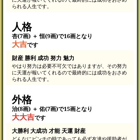
られる人生です。
人格
杏(7画) ＋ 恒(9画)で16画となり
大吉
です
財産 勝利 成功 努力 魅力
やはり努力は必要不可欠ではありますが、その努力
に天運が報いてくれるので最終的には成功をおさめ
られる人生です。
外格
治(8画) ＋ 佑(7画)で15画となり
大大吉
です
大勝利 大成功 才能 天運 財産
どんなにピンチの時であっても必ず友達や援助者が