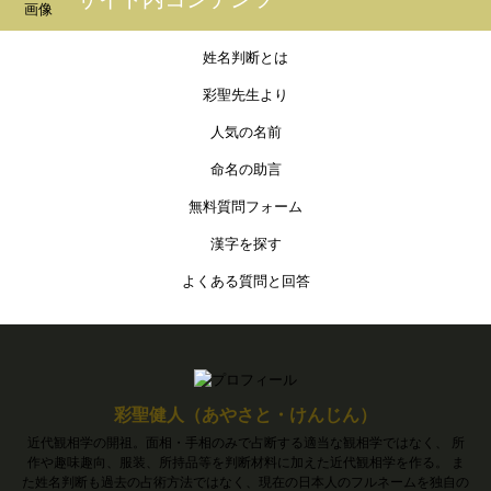
姓名判断とは
彩聖先生より
人気の名前
命名の助言
無料質問フォーム
漢字を探す
よくある質問と回答
彩聖健人（あやさと・けんじん）
近代観相学の開祖。面相・手相のみで占断する適当な観相学ではなく、 所
作や趣味趣向、服装、所持品等を判断材料に加えた近代観相学を作る。 ま
た姓名判断も過去の占術方法ではなく、現在の日本人のフルネームを独自の