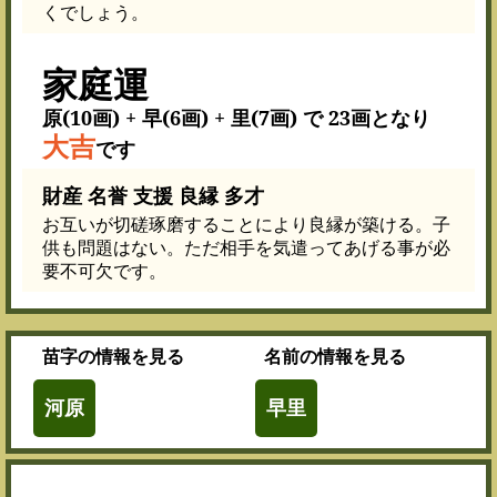
くでしょう。
家庭運
原(10画) + 早(6画) + 里(7画) で 23画となり
大吉
です
財産 名誉 支援 良縁 多才
お互いが切磋琢磨することにより良縁が築ける。子
供も問題はない。ただ相手を気遣ってあげる事が必
要不可欠です。
苗字
の情報を見る
名前
の情報を見る
河原
早里