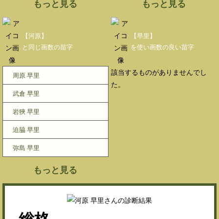
もっと見る
もっと見る
【河原】
【早里】
と同じ画数の苗字
を使い画数の良い苗字
該当するものがありませんでし
周原 早里
た。
武倉 早里
岩狹 早里
迫脇 早里
弥島 早里
もっと見る
総格