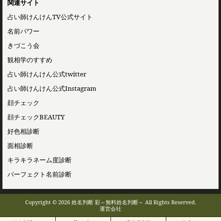
関連サイト
占い師けんけんTV公式サイト
名前パワー
きづこう会
観相学のすすめ
占い師けんけん公式twitter
占い師けんけん公式Instagram
顔チェック
顔チェックBEAUTY
好色相診断
面相診断
キラキラネーム度診断
パーフェクト名前診断
Copyright © 2026 姓名判断 彩～無料姓名判断～ All Rights Reserved.
運営会社