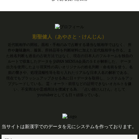
彩聖健人（あやさと・けんじん）
近代観相学の開祖。面相・手相のみで占断する適当な観相学ではなく、 所
作や趣味趣向、服装、所持品等を判断材料に加えた近代観相学を作る。 ま
た姓名判断も過去の占術方法ではなく、現在の日本人のフルネームを独自の
ルートで収集したデータを JAPAN MENSA会員のＳＥが解析した、 データ
出力を使用したより現実性の高いオリジナルの姓名判断・命名術を使う。名
前の響きや、処理流暢性等を取り入れたリアルな日本人名の解析である。
現在でもブラッシュアップさせる為に日々データを取得し、システムをアッ
プグレードしている。 霊・オーラ・前世などの証明できないオカルトを嫌
い、不安商法や霊感商法を撲滅する為、「占い師けんけん」として
youtuberとしても日々頑張っている。
当サイトは新漢字でのデータを元にシステムを作っております。