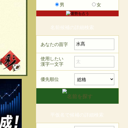
男
女
名前候補の詳細検索
あなたの苗字
使用したい
漢字一文字
優先順位
平仮名で候補の詳細検索