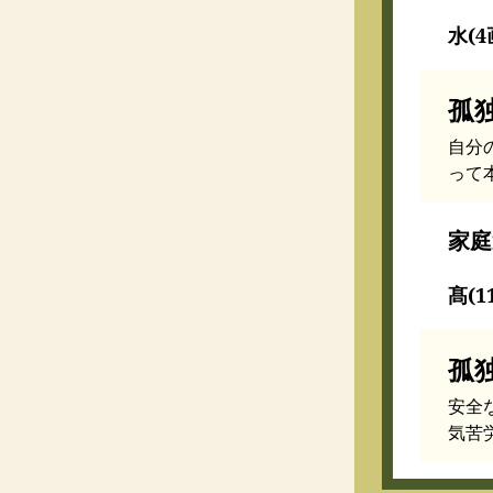
水(4
孤
自分
って
家庭
髙(1
孤
安全
気苦