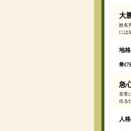
大
姓名
には
地格
希(7
急
非常
出る
人格