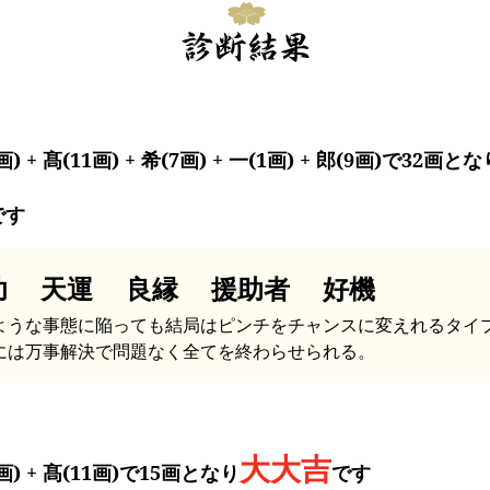
画) + 髙(11画) + 希(7画) + 一(1画) + 郎(9画)で32画とな
です
功 天運 良縁 援助者 好機
ような事態に陥っても結局はピンチをチャンスに変えれるタイ
には万事解決で問題なく全てを終わらせられる。
大大吉
画) + 髙(11画)で15画となり
です