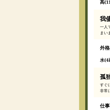
髙(1
我
一人
まい
外格
水(4
孤
すぐ
非常
仕事