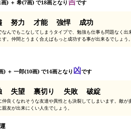
吉
1画) ＋ 希(7画) で18画となり
です
儘 努力 才能 強悍 成功
でなんでもこなしてしまうタイプで、勉強も仕事も問題なく出
ます。仲間とうまく合えばもっと成功する事が出来るでしょう
凶
画) ＋ 一郎(10画) で14画となり
です
独 失望 裏切り 失敗 破綻
に仲良くなれそうな友達や異性とも決裂してしまいます。敵が
に親友が出来にくい人生でしょう。
運