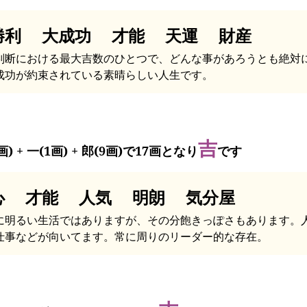
勝利 大成功 才能 天運 財産
判断における最大吉数のひとつで、どんな事があろうとも絶対
成功が約束されている素晴らしい人生です。
吉
画) + 一(1画) + 郎(9画)で17画となり
です
心 才能 人気 明朗 気分屋
に明るい生活ではありますが、その分飽きっぽさもあります。
仕事などが向いてます。常に周りのリーダー的な存在。