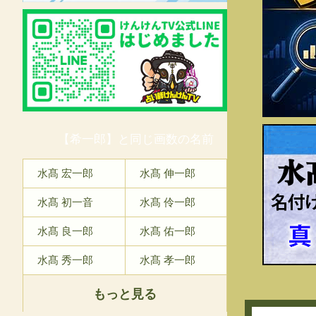
【希一郎】と同じ画数の名前
水
水髙 宏一郎
水髙 伸一郎
水髙 初一音
水髙 伶一郎
水髙 良一郎
水髙 佑一郎
水髙 秀一郎
水髙 孝一郎
もっと見る