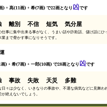
凶
画) + 髙(11画) + 希(7画) で22画となり
です
独 離別 不信 短気 気分屋
の仕事に集中出来る事がなく、うまい話や詐欺話、儲け話にひ
本業まで脅かす事になりそうです。
運
凶
1画) + 希(7画) + 一郎(10画) で28画となり
です
独 事故 失敗 天災 多難
な日々は少なく、いきなりの事故や、不運な病気などに見舞わ
労が絶えないでしょう。