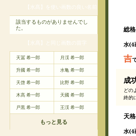
【水髙】を使い画数の良い名前
該当するものがありませんでし
た。
総格
【水髙】と同じ画数の苗字
水(4
吉
天冨 希一郎
月渓 希一郎
升國 希一郎
水亀 希一郎
成
天啓 希一郎
比野 希一郎
どの
木髙 希一郎
天國 希一郎
終的
戸黒 希一郎
王渓 希一郎
天格
もっと見る
水(4