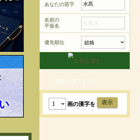
あなたの苗字
名前の
平仮名
優先順位
画数で漢字を探す
表示
画の漢字を