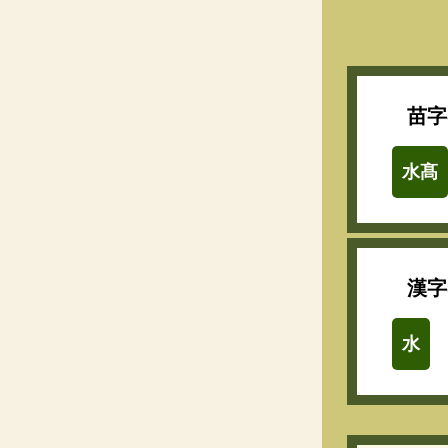
苗字
水髙
漢字
水