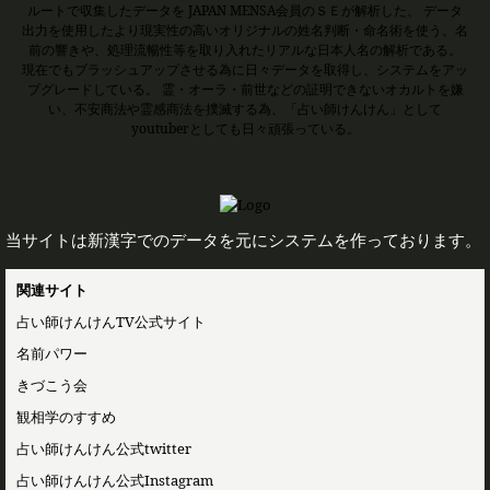
ルートで収集したデータを JAPAN MENSA会員のＳＥが解析した、 データ
出力を使用したより現実性の高いオリジナルの姓名判断・命名術を使う。名
前の響きや、処理流暢性等を取り入れたリアルな日本人名の解析である。
現在でもブラッシュアップさせる為に日々データを取得し、システムをアッ
プグレードしている。 霊・オーラ・前世などの証明できないオカルトを嫌
い、不安商法や霊感商法を撲滅する為、「占い師けんけん」として
youtuberとしても日々頑張っている。
当サイトは新漢字でのデータを元にシステムを作っております。
関連サイト
占い師けんけんTV公式サイト
名前パワー
きづこう会
観相学のすすめ
占い師けんけん公式twitter
占い師けんけん公式Instagram