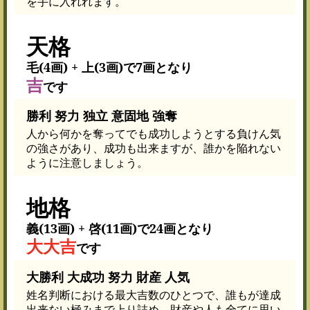
を手に入れれます。
天格
毛(4画) + 上(3画)で7画となり
吉
です
勝利 努力 独立 意固地 強奪
人から何かを奪ってでも成功しようとする負けん気
の強さがあり、成功も出来ますが、誰かを陥れない
ように注意しましょう。
地格
義(13画) + 啓(11画)で24画となり
大大吉
です
大勝利 大成功 努力 財産 人気
姓名判断における最大吉数のひとつで、誰もが達成
出来ない極みまで上り詰め、財産や人も全てに思い