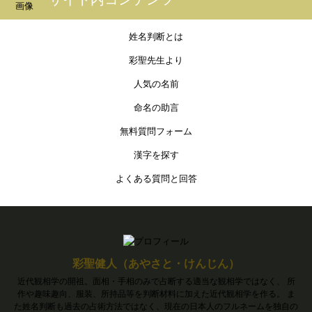
姓名判断とは
彩聖先生より
人気の名前
命名の助言
無料質問フォーム
漢字を探す
よくある質問と回答
彩聖健人（あやさと・けんじん）
近代観相学の開祖。面相・手相のみで占断する適当な観相学ではなく、 所
作や趣味趣向、服装、所持品等を判断材料に加えた近代観相学を作る。 ま
た姓名判断も過去の占術方法ではなく、現在の日本人のフルネームを独自の