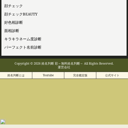
顔チェック
顔チェックBEAUTY
好色相診断
面相診断
キラキラネーム度診断
パーフェクト名前診断
Copyright © 2026 姓名判断 彩～無料姓名判断～ All Rights Reserved.
運営会社
姓名判断とは
Youtube
完全鑑定版
公式サイト