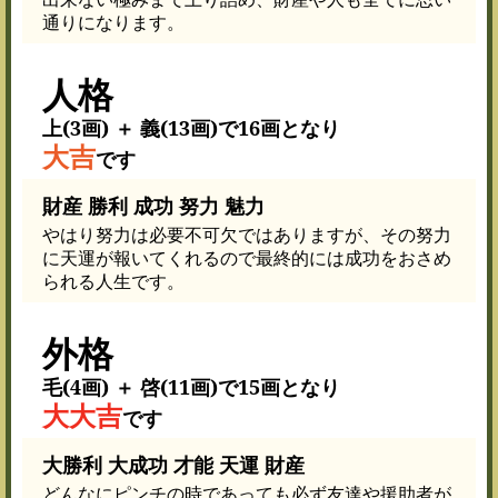
通りになります。
人格
上(3画) ＋ 義(13画)で16画となり
大吉
です
財産 勝利 成功 努力 魅力
やはり努力は必要不可欠ではありますが、その努力
に天運が報いてくれるので最終的には成功をおさめ
られる人生です。
外格
毛(4画) ＋ 啓(11画)で15画となり
大大吉
です
大勝利 大成功 才能 天運 財産
どんなにピンチの時であっても必ず友達や援助者が