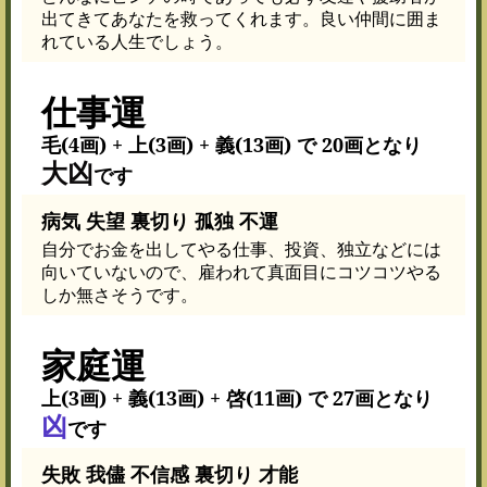
出てきてあなたを救ってくれます。良い仲間に囲ま
れている人生でしょう。
仕事運
毛(4画) + 上(3画) + 義(13画) で 20画となり
大凶
です
病気 失望 裏切り 孤独 不運
自分でお金を出してやる仕事、投資、独立などには
向いていないので、雇われて真面目にコツコツやる
しか無さそうです。
家庭運
上(3画) + 義(13画) + 啓(11画) で 27画となり
凶
です
失敗 我儘 不信感 裏切り 才能