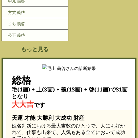
中兀 義啓
方丈 義啓
まち 義啓
公下 義啓
もっと見る
総格
毛(4画) + 上(3画) + 義(13画) + 啓(11画)で31画
となり
大大吉
です
天運 才能 大勝利 大成功 財産
姓名判断における最大吉数のひとつで、人にも好か
れて、仕事も出来て、人気もある全てにおいて成功