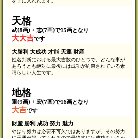
を手に入れれます。
天格
武(8画) + 志(7画)で15画となり
大大吉
です
大勝利 大成功 才能 天運 財産
姓名判断における最大吉数のひとつで、どんな事が
あろうとも絶対に最後には成功が約束されている素
晴らしい人生です。
地格
重(9画) + 宏(7画)で16画となり
大吉
です
財産 勝利 成功 努力 魅力
やはり努力は必要不可欠ではありますが、その努力
に天運が報いてくれるので最終的には成功をおさめ