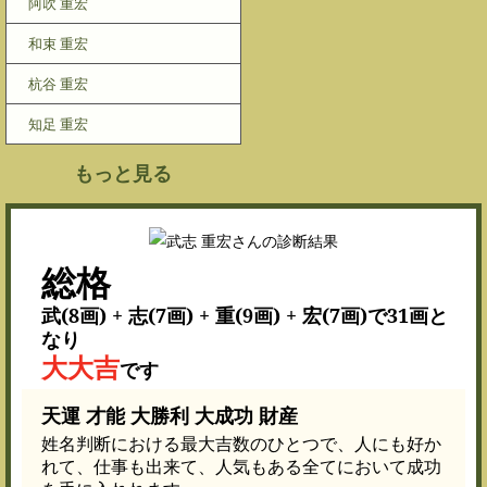
阿吹 重宏
和束 重宏
杭谷 重宏
知足 重宏
もっと見る
総格
武(8画) + 志(7画) + 重(9画) + 宏(7画)で31画と
なり
大大吉
です
天運 才能 大勝利 大成功 財産
姓名判断における最大吉数のひとつで、人にも好か
れて、仕事も出来て、人気もある全てにおいて成功