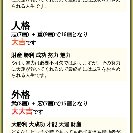
られる人生です。
人格
志(7画) ＋ 重(9画)で16画となり
大吉
です
財産 勝利 成功 努力 魅力
やはり努力は必要不可欠ではありますが、その努力
に天運が報いてくれるので最終的には成功をおさめ
られる人生です。
外格
武(8画) ＋ 宏(7画)で15画となり
大大吉
です
大勝利 大成功 才能 天運 財産
どんなにピンチの時であっても必ず友達や援助者が