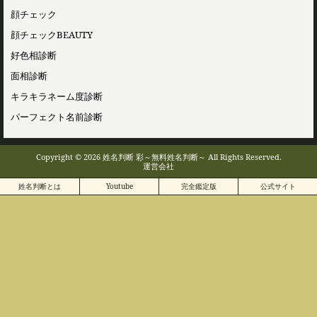
顔チェック
顔チェックBEAUTY
好色相診断
面相診断
キラキラネーム度診断
パーフェクト名前診断
Copyright © 2026 姓名判断 彩～無料姓名判断～ All Rights Reserved.
運営会社
姓名判断とは
Youtube
完全鑑定版
公式サイト