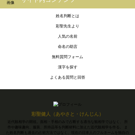
姓名判断とは
彩聖先生より
人気の名前
命名の助言
無料質問フォーム
漢字を探す
よくある質問と回答
彩聖健人（あやさと・けんじん）
近代観相学の開祖。面相・手相のみで占断する適当な観相学ではなく、 所
作や趣味趣向、服装、所持品等を判断材料に加えた近代観相学を作る。 ま
た姓名判断も過去の占術方法ではなく、現在の日本人のフルネームを独自の