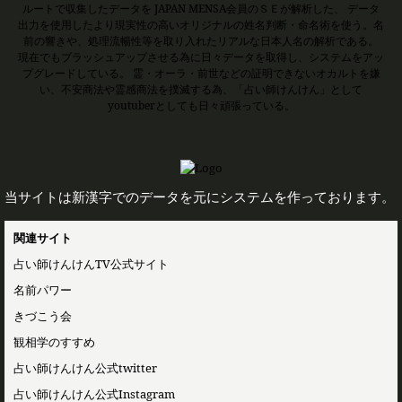
ルートで収集したデータを JAPAN MENSA会員のＳＥが解析した、 データ
出力を使用したより現実性の高いオリジナルの姓名判断・命名術を使う。名
前の響きや、処理流暢性等を取り入れたリアルな日本人名の解析である。
現在でもブラッシュアップさせる為に日々データを取得し、システムをアッ
プグレードしている。 霊・オーラ・前世などの証明できないオカルトを嫌
い、不安商法や霊感商法を撲滅する為、「占い師けんけん」として
youtuberとしても日々頑張っている。
当サイトは新漢字でのデータを元にシステムを作っております。
関連サイト
占い師けんけんTV公式サイト
名前パワー
きづこう会
観相学のすすめ
占い師けんけん公式twitter
占い師けんけん公式Instagram