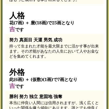
人格
花(7画) ＋ 麿(18画)で25画となり
吉
です
努力 真面目 天運 男気 成功
持って生まれた才能を最大限までに活かす事が出来
ます。その才能があなたの人生において人やお金な
どを集めてくれます。
外格
此(6画) ＋ (仮数)(1画)で7画となり
吉
です
勝利 努力 独立 意固地 強奪
本当に仲良い人間には信用されますが、浅く広くと
いった関係を嫌う傾向にあります。誰とでも仲良く