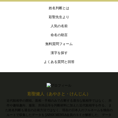
姓名判断とは
彩聖先生より
人気の名前
命名の助言
無料質問フォーム
漢字を探す
よくある質問と回答
彩聖健人（あやさと・けんじん）
近代観相学の開祖。面相・手相のみで占断する適当な観相学ではなく、 所
作や趣味趣向、服装、所持品等を判断材料に加えた近代観相学を作る。 ま
た姓名判断も過去の占術方法ではなく、現在の日本人のフルネームを独自の
ルートで収集したデータを JAPAN MENSA会員のＳＥが解析した、 データ