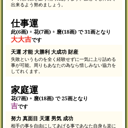
出来るよう努めましょう。
仕事運
此(6画) + 花(7画) + 麿(18画) で 31画となり
大大吉
です
天運 才能 大勝利 大成功 財産
失敗というものを全く経験せずに一気に上り詰める
事が可能。周りもあなたの為なら惜しみない協力を
してれくます。
家庭運
花(7画) + 麿(18画) で 25画となり
吉
です
努力 真面目 天運 男気 成功
相手の事を自由にしてあげる事であなた自身も楽に