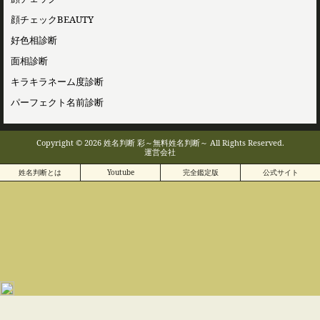
顔チェックBEAUTY
好色相診断
面相診断
キラキラネーム度診断
パーフェクト名前診断
Copyright © 2026 姓名判断 彩～無料姓名判断～ All Rights Reserved.
運営会社
姓名判断とは
Youtube
完全鑑定版
公式サイト