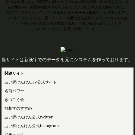
出力を使用したより現実性の高いオリジナルの姓名判断・命名術を使う。名
前の響きや、処理流暢性等を取り入れたリアルな日本人名の解析である。
現在でもブラッシュアップさせる為に日々データを取得し、システムをアッ
プグレードしている。 霊・オーラ・前世などの証明できないオカルトを嫌
い、不安商法や霊感商法を撲滅する為、「占い師けんけん」として
youtuberとしても日々頑張っている。
当サイトは新漢字でのデータを元にシステムを作っております。
関連サイト
占い師けんけんTV公式サイト
名前パワー
きづこう会
観相学のすすめ
占い師けんけん公式twitter
占い師けんけん公式Instagram
顔チェック