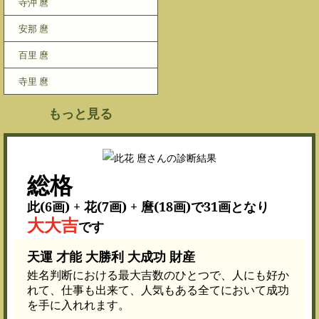
寺沖 麿
安那 麿
百里 麿
寺里 麿
もっと見る
総格
此(6画) + 花(7画) + 麿(18画)で31画となり
大大吉
です
天運 才能 大勝利 大成功 財産
姓名判断における最大吉数のひとつで、人にも好か
れて、仕事も出来て、人気もある全てにおいて成功
を手に入れれます。