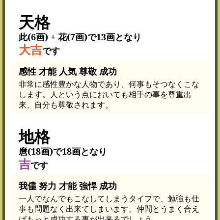
天格
此(6画) + 花(7画)で13画となり
大吉
です
感性 才能 人気 尊敬 成功
非常に感性豊かな人物であり、何事もそつなくこな
します。人という点においても相手の事を尊重出
来、自分も尊敬されます。
地格
麿(18画)で18画となり
吉
です
我儘 努力 才能 強悍 成功
一人でなんでもこなしてしまうタイプで、勉強も仕
事も問題なく出来てしまいます。仲間とうまく合え
ばもっと成功する事が出来るでしょう。