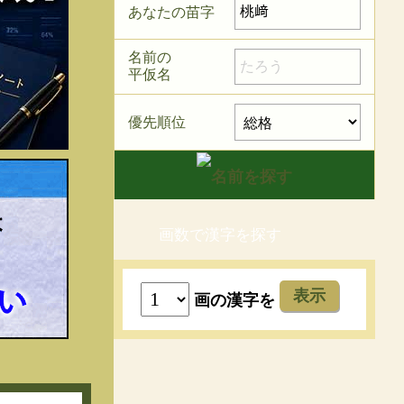
あなたの苗字
名前の
平仮名
優先順位
画数で漢字を探す
表示
画の漢字を