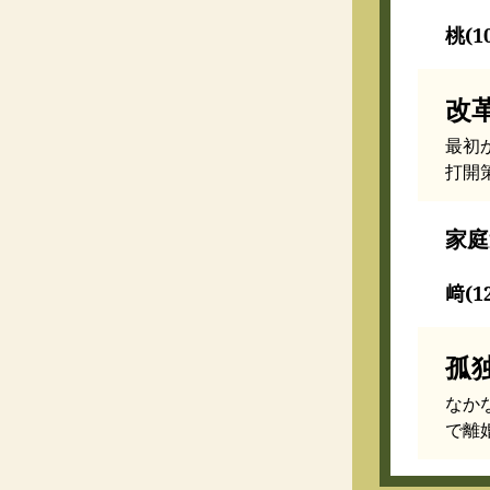
桃(1
改
最初
打開
家庭
﨑(1
孤
なか
で離