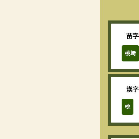
苗字
桃﨑
漢字
桃