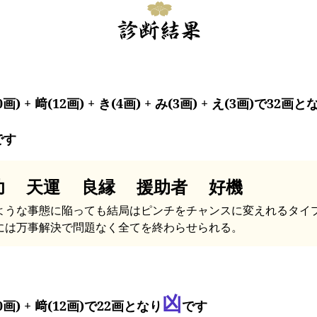
0画) + 﨑(12画) + き(4画) + み(3画) + え(3画)で32画と
です
功 天運 良縁 援助者 好機
ような事態に陥っても結局はピンチをチャンスに変えれるタイ
には万事解決で問題なく全てを終わらせられる。
凶
0画) + 﨑(12画)で22画となり
です