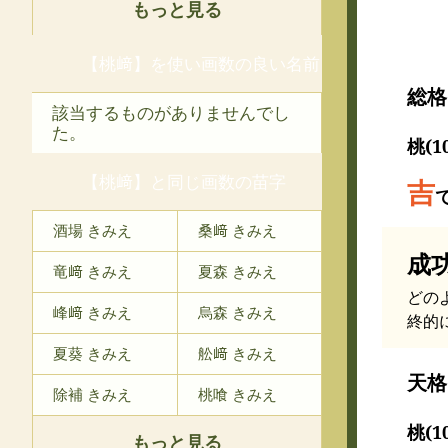
もっと見る
【桃﨑】を使い画数の良い名前
総格
該当するものがありませんでし
た。
桃(1
【桃﨑】と同じ画数の苗字
吉
酒場 きみえ
桑﨑 きみえ
成
竜﨑 きみえ
夏森 きみえ
どの
峰﨑 きみえ
烏森 きみえ
終的
夏葵 きみえ
舩﨑 きみえ
天格
除補 きみえ
桃喰 きみえ
桃(1
もっと見る