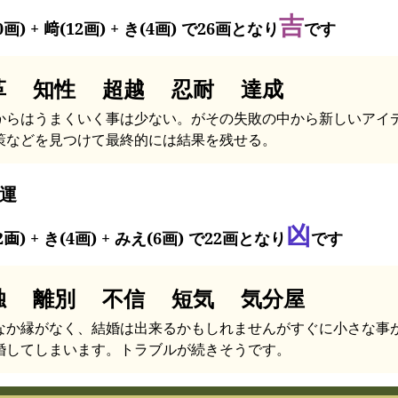
吉
0画) + 﨑(12画) + き(4画) で26画となり
です
革 知性 超越 忍耐 達成
からはうまくいく事は少ない。がその失敗の中から新しいアイ
策などを見つけて最終的には結果を残せる。
運
凶
2画) + き(4画) + みえ(6画) で22画となり
です
独 離別 不信 短気 気分屋
なか縁がなく、結婚は出来るかもしれませんがすぐに小さな事
婚してしまいます。トラブルが続きそうです。