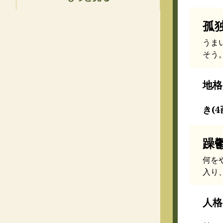
孤
うま
そう
地格
き(4
躁
何を
入り
人格