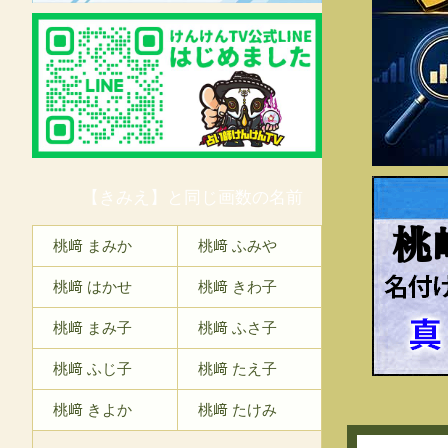
【きみえ】と同じ画数の名前
桃
桃﨑 まみか
桃﨑 ふみや
桃﨑 はかせ
桃﨑 きわ子
桃﨑 まみ子
桃﨑 ふさ子
桃﨑 ふじ子
桃﨑 たえ子
桃﨑 きよか
桃﨑 たけみ