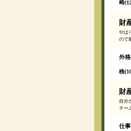
﨑(1
財
やは
ので
外格
桃(1
財
自分
チー
仕事