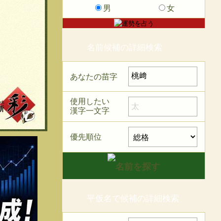
男
女
名前候補の詳細検索
あなたの苗字
使用したい
漢字一文字
優先順位
平仮名で候補の詳細検索