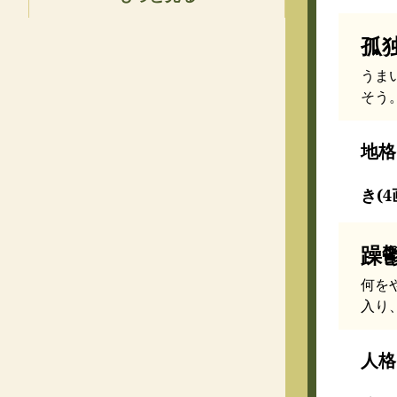
孤
うま
そう
地格
き(4
躁
何を
入り
人格