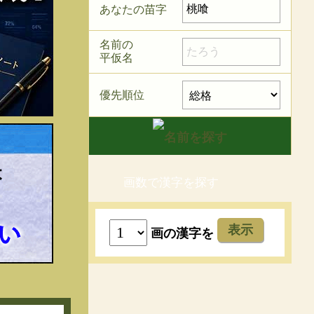
あなたの苗字
名前の
平仮名
優先順位
画数で漢字を探す
表示
画の漢字を