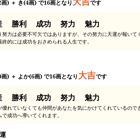
大吉
2画) ＋ き(4画) で16画となり
です
産 勝利 成功 努力 魅力
り努力は必要不可欠ではありますが、その努力に天運が報いて
最終的には成功をおさめられる人生です。
大吉
0画) ＋ よか(6画) で16画となり
です
産 勝利 成功 努力 魅力
が優れていなくても仲間があなたを気にかけてくれているので
ムで成功へ導いてくれます。
運