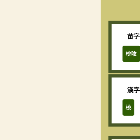
苗字
桃喰
漢字
桃