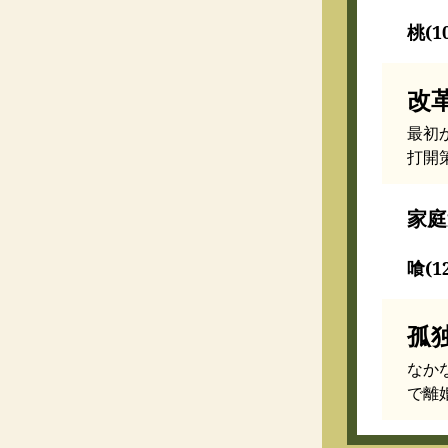
桃(1
改
最初
打開
家庭
喰(1
孤
なか
で離