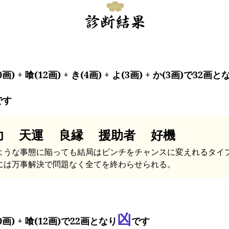
0画) + 喰(12画) + き(4画) + よ(3画) + か(3画)で32画と
です
功 天運 良縁 援助者 好機
ような事態に陥っても結局はピンチをチャンスに変えれるタイ
には万事解決で問題なく全てを終わらせられる。
凶
0画) + 喰(12画)で22画となり
です