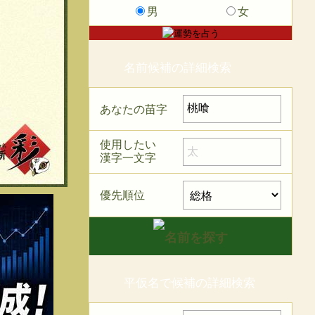
男
女
名前候補の詳細検索
あなたの苗字
使用したい
漢字一文字
優先順位
平仮名で候補の詳細検索