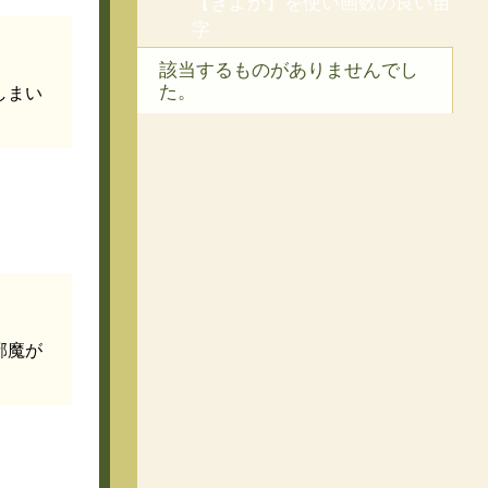
【きよか】を使い画数の良い苗
字
該当するものがありませんでし
た。
しまい
邪魔が