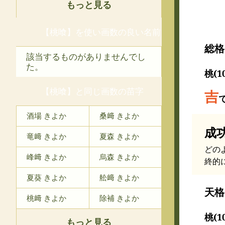
もっと見る
【桃喰】を使い画数の良い名前
総格
該当するものがありませんでし
た。
桃(1
【桃喰】と同じ画数の苗字
吉
酒場 きよか
桑﨑 きよか
成
竜﨑 きよか
夏森 きよか
どの
峰﨑 きよか
烏森 きよか
終的
夏葵 きよか
舩﨑 きよか
天格
桃﨑 きよか
除補 きよか
桃(1
もっと見る