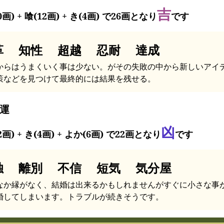
吉
0画) + 喰(12画) + き(4画) で26画となり
です
革 知性 超越 忍耐 達成
からはうまくいく事は少ない。がその失敗の中から新しいアイ
策などを見つけて最終的には結果を残せる。
運
凶
2画) + き(4画) + よか(6画) で22画となり
です
独 離別 不信 短気 気分屋
なか縁がなく、結婚は出来るかもしれませんがすぐに小さな事
婚してしまいます。トラブルが続きそうです。