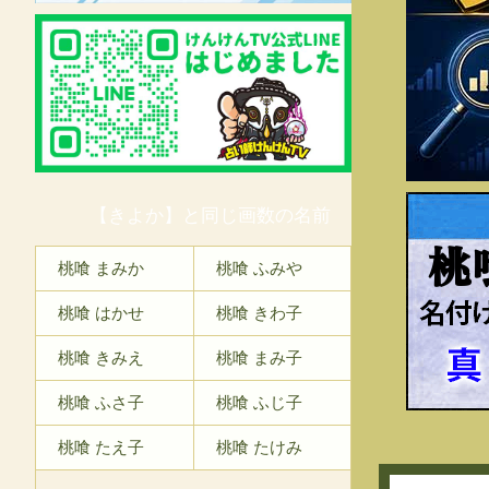
【きよか】と同じ画数の名前
桃
桃喰 まみか
桃喰 ふみや
桃喰 はかせ
桃喰 きわ子
桃喰 きみえ
桃喰 まみ子
桃喰 ふさ子
桃喰 ふじ子
桃喰 たえ子
桃喰 たけみ