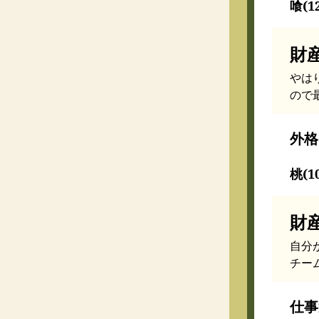
喰(1
財
やは
ので
外格
桃(1
財
自分
チー
仕事