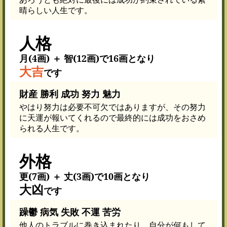
晴らしい人生です。
人格
月(4画) ＋ 智(12画)で16画となり
大吉
です
財産 勝利 成功 努力 魅力
やはり努力は必要不可欠ではありますが、その努力
に天運が報いてくれるので最終的には成功をおさめ
られる人生です。
外格
更(7画) ＋ 丈(3画)で10画となり
大凶
です
躁鬱 病気 失敗 不運 苦労
他人のトラブルに巻き込まれたり、自分が何もして