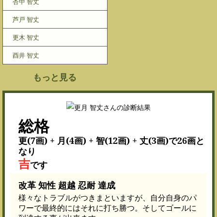
杏中 智丈
芦戸 智丈
更木 智丈
酉井 智丈
もっと見る
総格
更(7画) + 月(4画) + 智(12画) + 丈(3画)で26画と
なり
吉
です
改革 知性 超越 忍耐 達成
様々なトラブルがつきまといますが、自分自身のパ
ワーで最終的にはそれに打ち勝つ。そしてゴールに