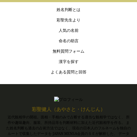
姓名判断とは
彩聖先生より
人気の名前
命名の助言
無料質問フォーム
漢字を探す
よくある質問と回答
彩聖健人（あやさと・けんじん）
近代観相学の開祖。面相・手相のみで占断する適当な観相学ではなく、 所
作や趣味趣向、服装、所持品等を判断材料に加えた近代観相学を作る。 ま
た姓名判断も過去の占術方法ではなく、現在の日本人のフルネームを独自の
ルートで収集したデータを JAPAN MENSA会員のＳＥが解析した、 データ