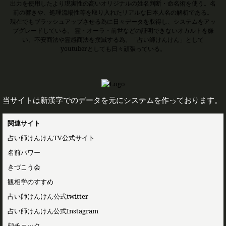
出力を使用したより現実性の高いオリジナルの姓名判断・命名術を使う。名
前の響きや、処理流暢性等を取り入れたリアルな日本人名の解析である。
現在でもブラッシュアップさせる為に日々データを取得し、システムをアッ
プグレードしている。 霊・オーラ・前世などの証明できないオカルトを嫌
い、不安商法や霊感商法を撲滅する為、「占い師けんけん」として
youtuberとしても日々頑張っている。
当サイトは新漢字でのデータを元にシステムを作っております。
関連サイト
占い師けんけんTV公式サイト
名前パワー
きづこう会
観相学のすすめ
占い師けんけん公式twitter
占い師けんけん公式Instagram
顔チェック