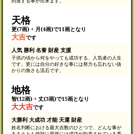
到達する事が出来ます。
天格
更(7画) + 月(4画)で11画となり
大吉
です
人気 勝利 名誉 財産 支援
子供の頃から何をやっても成功する、人気者の人生
です。更には自分の好きな事には努力も忘れない抜
かりの無さも流石です。
地格
智(12画) + 丈(3画)で15画となり
大大吉
です
大勝利 大成功 才能 天運 財産
姓名判断における最大吉数のひとつで、どんな事が
あろうとも絶対に最後には成功が約束されている素