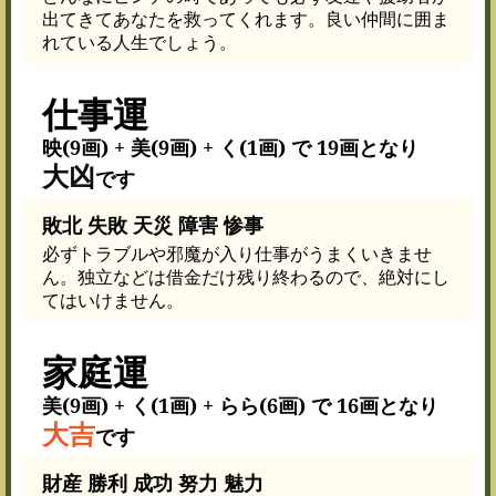
出てきてあなたを救ってくれます。良い仲間に囲ま
れている人生でしょう。
仕事運
映(9画) + 美(9画) + く(1画) で 19画となり
大凶
です
敗北 失敗 天災 障害 惨事
必ずトラブルや邪魔が入り仕事がうまくいきませ
ん。独立などは借金だけ残り終わるので、絶対にし
てはいけません。
家庭運
美(9画) + く(1画) + らら(6画) で 16画となり
大吉
です
財産 勝利 成功 努力 魅力