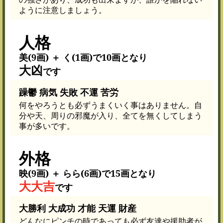
ように注意しましょう。
人格
美(9画) ＋ く(1画)で10画となり
大凶
です
躁鬱 病気 失敗 不運 苦労
何をやろうとも必ずうまくいく事はありません。自
分や天、周りの邪魔が入り、全てを無くしてしまう
事が多いです。
外格
映(9画) ＋ らら(6画)で15画となり
大大吉
です
大勝利 大成功 才能 天運 財産
どんなにピンチの時であっても必ず友達や援助者が