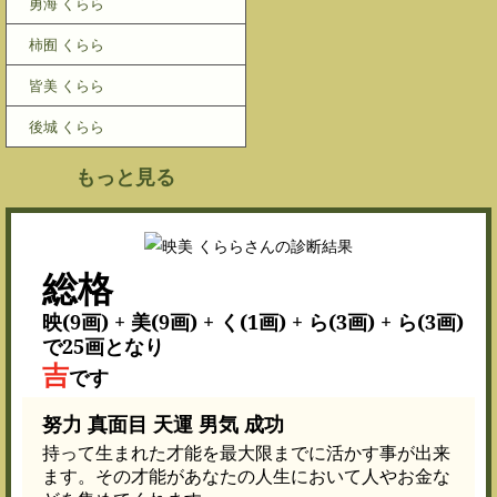
勇海 くらら
柿囿 くらら
皆美 くらら
後城 くらら
もっと見る
総格
映(9画) + 美(9画) + く(1画) + ら(3画) + ら(3画)
で25画となり
吉
です
努力 真面目 天運 男気 成功
持って生まれた才能を最大限までに活かす事が出来
ます。その才能があなたの人生において人やお金な