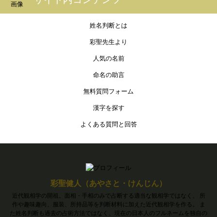
姓名判断とは
彩聖先生より
人気の名前
命名の助言
無料質問フォーム
漢字を探す
よくある質問と回答
彩聖健人（あやさと・けんじん）
近代観相学の開祖。面相・手相のみで占断する適当な観相学ではなく、 所
作や趣味趣向、服装、所持品等を判断材料に加えた近代観相学を作る。 ま
た姓名判断も過去の占術方法ではなく、現在の日本人のフルネームを独自の