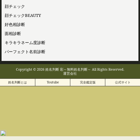
顔チェック
顔チェックBEAUTY
好色相診断
面相診断
キラキラネーム度診断
パーフェクト名前診断
Copyright © 2026 姓名判断 彩～無料姓名判断～ All Rights Reserved.
運営会社
姓名判断とは
Youtube
完全鑑定版
公式サイト