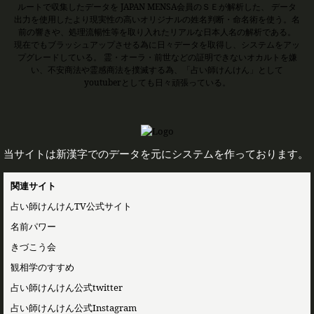
ルートで収集したデータを JAPAN MENSA会員のＳＥが解析した、 データ
出力を使用したより現実性の高いオリジナルの姓名判断・命名術を使う。名
前の響きや、処理流暢性等を取り入れたリアルな日本人名の解析である。
現在でもブラッシュアップさせる為に日々データを取得し、システムをアッ
プグレードしている。 霊・オーラ・前世などの証明できないオカルトを嫌
い、不安商法や霊感商法を撲滅する為、「占い師けんけん」として
youtuberとしても日々頑張っている。
当サイトは新漢字でのデータを元にシステムを作っております。
関連サイト
占い師けんけんTV公式サイト
名前パワー
きづこう会
観相学のすすめ
占い師けんけん公式twitter
占い師けんけん公式Instagram