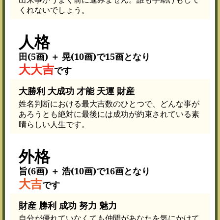
くれないでしょう。
人格
田(5画) ＋ 晃(10画)で15画となり
大大吉
です
大勝利 大成功 才能 天運 財産
姓名判断における最大吉数のひとつで、どんな事が
あろうとも絶対に最後には成功が約束されている素
晴らしい人生です。
外格
旨(6画) ＋ 浩(10画)で16画となり
大吉
です
財産 勝利 成功 努力 魅力
自分が優れていなくても仲間があなたを気にかけて