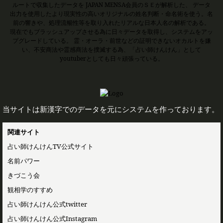
ルートで収集したデータを JAPAN MENSA会員のＳＥが解析した、 データ
出力を使用したより現実性の高いオリジナルの姓名判断・命名術を使う。名
前の響きや、処理流暢性等を取り入れたリアルな日本人名の解析である。
現在でもブラッシュアップさせる為に日々データを取得し、システムをアッ
プグレードしている。 霊・オーラ・前世などの証明できないオカルトを嫌
い、不安商法や霊感商法を撲滅する為、「占い師けんけん」として
youtuberとしても日々頑張っている。
当サイトは新漢字でのデータを元にシステムを作っております。
関連サイト
占い師けんけんTV公式サイト
名前パワー
きづこう会
観相学のすすめ
占い師けんけん公式twitter
占い師けんけん公式Instagram