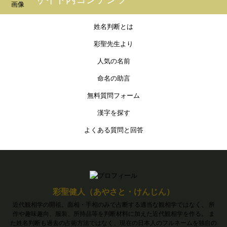
姓名判断とは
彩聖先生より
人気の名前
命名の助言
無料質問フォーム
漢字を探す
よくある質問と回答
彩聖健人（あやさと・けんじん）
近代観相学の開祖。面相・手相のみで占断する適当な観相学ではなく、 所
作や趣味趣向、服装、所持品等を判断材料に加えた近代観相学を作る。 ま
た姓名判断も過去の占術方法ではなく、現在の日本人のフルネームを独自の