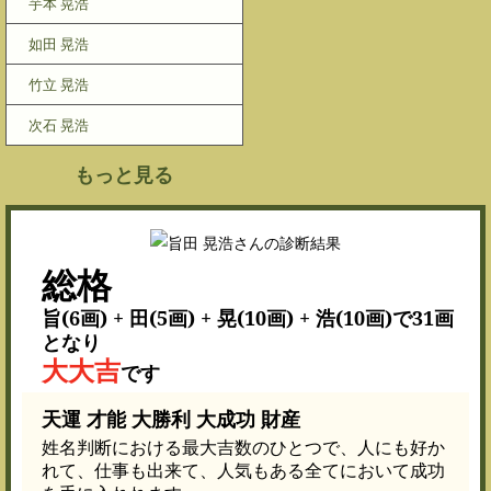
芋本 晃浩
如田 晃浩
竹立 晃浩
次石 晃浩
もっと見る
総格
旨(6画) + 田(5画) + 晃(10画) + 浩(10画)で31画
となり
大大吉
です
天運 才能 大勝利 大成功 財産
姓名判断における最大吉数のひとつで、人にも好か
れて、仕事も出来て、人気もある全てにおいて成功