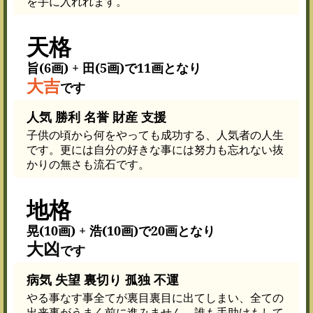
を手に入れれます。
天格
旨(6画) + 田(5画)で11画となり
大吉
です
人気 勝利 名誉 財産 支援
子供の頃から何をやっても成功する、人気者の人生
です。更には自分の好きな事には努力も忘れない抜
かりの無さも流石です。
地格
晃(10画) + 浩(10画)で20画となり
大凶
です
病気 失望 裏切り 孤独 不運
やる事なす事全てが裏目裏目に出てしまい、全ての
出来事がうまく前に進みません。誰も手助けもして