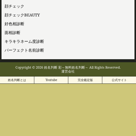
顔チェック
顔チェックBEAUTY
好色相診断
面相診断
キラキラネーム度診断
パーフェクト名前診断
Copyright © 2026 姓名判断 彩～無料姓名判断～ All Rights Reserved.
運営会社
姓名判断とは
Youtube
完全鑑定版
公式サイト