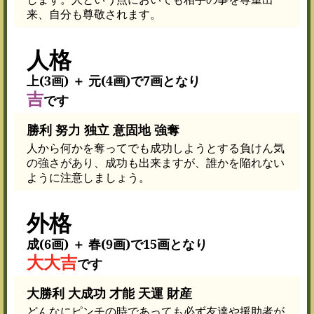
来、自分も尊敬されます。
人格
上(3画) ＋ 元(4画)で7画となり
吉
です
勝利 努力 独立 意固地 強奪
人から何かを奪ってでも成功しようとする負けん気
の強さがあり、成功も出来ますが、誰かを陥れない
ように注意しましょう。
外格
成(6画) ＋ 春(9画)で15画となり
大大吉
です
大勝利 大成功 才能 天運 財産
どんなにピンチの時であっても必ず友達や援助者が