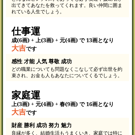
出てきてあなたを救ってくれます。良い仲間に囲ま
れている人生でしょう。
仕事運
成(6画) + 上(3画) + 元(4画) で 13画となり
大吉
です
感性 才能 人気 尊敬 成功
どの職業についても問題なくこなして必ず出世を約
束され、お金も人もあなたについてくるでしょう。
家庭運
上(3画) + 元(4画) + 春(9画) で 16画となり
大吉
です
財産 勝利 成功 努力 魅力
良縁が多く、結婚生活もうまくいき、家庭では特に