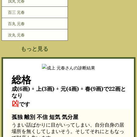
戌丸 元春
百三 元春
百丸 元春
次丸 元春
もっと見る
総格
成(6画) + 上(3画) + 元(4画) + 春(9画)で22画と
なり
凶
です
孤独 離別 不信 短気 気分屋
うまい話ばかりに目がいってしまい、自分自身の居
場所を無くしてしまいそう。そしてそれにともなっ