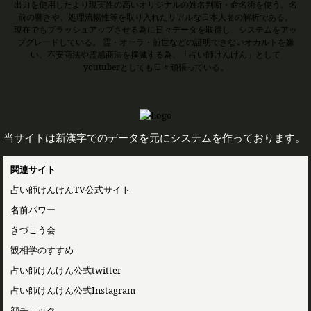
出力を使用したより現実性の高いオリジナルの姓名判断・命名術を使う。名
前の響きや、処理流暢性等を取り入れたリアルな日本人名の解析である。
現在でもブラッシュアップさせる為に日々データを取得し、システムをアッ
プグレードしている。 霊・オーラ・前世などの証明できないオカルトを嫌
い、不安商法や霊感商法を撲滅する為、「占い師けんけん」として
youtuberとしても日々頑張っている。
当サイトは新漢字でのデータを元にシステムを作っております。
関連サイト
占い師けんけんTV公式サイト
名前パワー
きづこう会
観相学のすすめ
占い師けんけん公式twitter
占い師けんけん公式Instagram
顔チェック