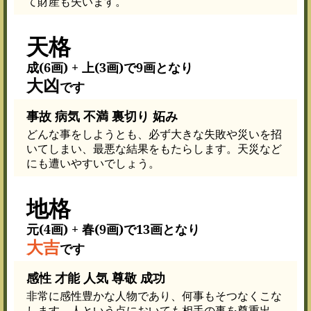
て財産も失います。
天格
成(6画) + 上(3画)で9画となり
大凶
です
事故 病気 不満 裏切り 妬み
どんな事をしようとも、必ず大きな失敗や災いを招
いてしまい、最悪な結果をもたらします。天災など
にも遭いやすいでしょう。
地格
元(4画) + 春(9画)で13画となり
大吉
です
感性 才能 人気 尊敬 成功
非常に感性豊かな人物であり、何事もそつなくこな
します。人という点においても相手の事を尊重出