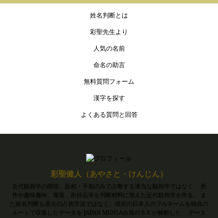
姓名判断とは
彩聖先生より
人気の名前
命名の助言
無料質問フォーム
漢字を探す
よくある質問と回答
彩聖健人（あやさと・けんじん）
近代観相学の開祖。面相・手相のみで占断する適当な観相学ではなく、 所
作や趣味趣向、服装、所持品等を判断材料に加えた近代観相学を作る。 ま
た姓名判断も過去の占術方法ではなく、現在の日本人のフルネームを独自の
ルートで収集したデータを JAPAN MENSA会員のＳＥが解析した、 データ