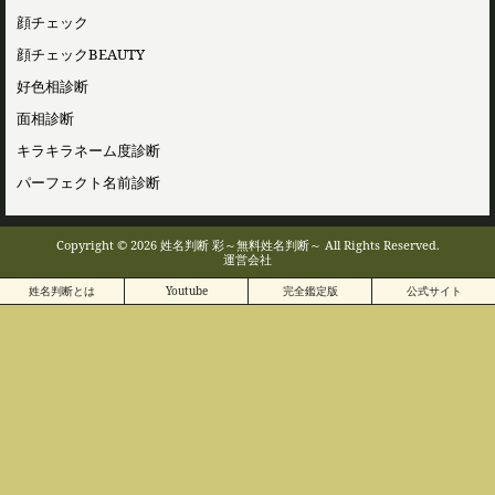
顔チェック
顔チェックBEAUTY
好色相診断
面相診断
キラキラネーム度診断
パーフェクト名前診断
Copyright © 2026 姓名判断 彩～無料姓名判断～ All Rights Reserved.
運営会社
姓名判断とは
Youtube
完全鑑定版
公式サイト