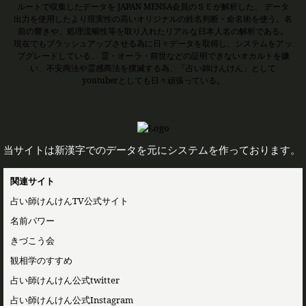
ルートで収集したデータを JAPAN MENSA会員のＳＥが解析した、 データ
出力を使用したより現実性の高いオリジナルの姓名判断・命名術を使う。名
前の響きや、処理流暢性等を取り入れたリアルな日本人名の解析である。
現在でもブラッシュアップさせる為に日々データを取得し、システムをアッ
プグレードしている。 霊・オーラ・前世などの証明できないオカルトを嫌
い、不安商法や霊感商法を撲滅する為、「占い師けんけん」として
youtuberとしても日々頑張っている。
当サイトは新漢字でのデータを元にシステムを作っております。
関連サイト
占い師けんけんTV公式サイト
名前パワー
きづこう会
観相学のすすめ
占い師けんけん公式twitter
占い師けんけん公式Instagram