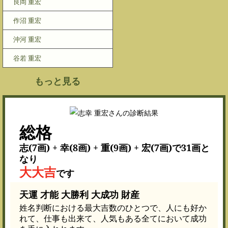
良岡 重宏
作沼 重宏
沖河 重宏
谷若 重宏
もっと見る
総格
志(7画) + 幸(8画) + 重(9画) + 宏(7画)で31画と
なり
大大吉
です
天運 才能 大勝利 大成功 財産
姓名判断における最大吉数のひとつで、人にも好か
れて、仕事も出来て、人気もある全てにおいて成功