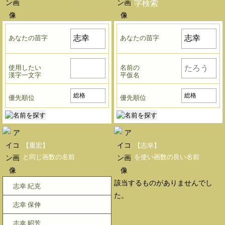
字検索
あなたの苗字
あなたの苗字
使用したい
名前の
漢字一文字
平仮名
優先順位
優先順位
【重宏】
【志幸】
と同じ画数の名前
を使い画数の良い名前
該当するものがありませんでし
志幸 紀克
た。
志幸 保伸
志幸 昭芳