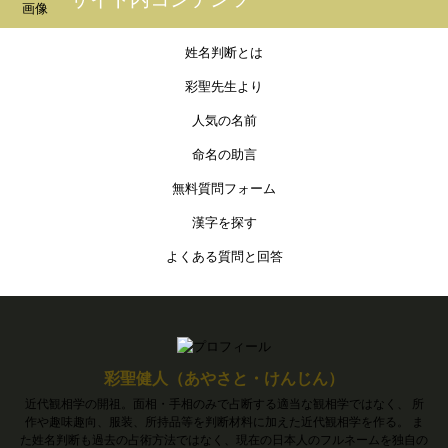
姓名判断とは
彩聖先生より
人気の名前
命名の助言
無料質問フォーム
漢字を探す
よくある質問と回答
彩聖健人（あやさと・けんじん）
近代観相学の開祖。面相・手相のみで占断する適当な観相学ではなく、 所
作や趣味趣向、服装、所持品等を判断材料に加えた近代観相学を作る。 ま
た姓名判断も過去の占術方法ではなく、現在の日本人のフルネームを独自の