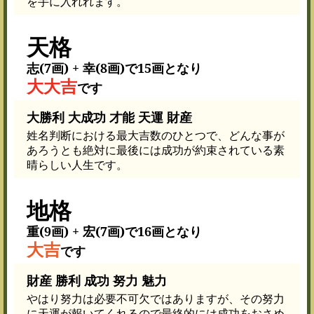
を手に入れれます。
天格
志(7画) + 幸(8画)で15画となり
大大吉
です
大勝利 大成功 才能 天運 財産
姓名判断における最大吉数のひとつで、どんな事が
あろうとも絶対に最後には成功が約束されている素
晴らしい人生です。
地格
重(9画) + 宏(7画)で16画となり
大吉
です
財産 勝利 成功 努力 魅力
やはり努力は必要不可欠ではありますが、その努力
に天運が報いてくれるので最終的には成功をおさめ