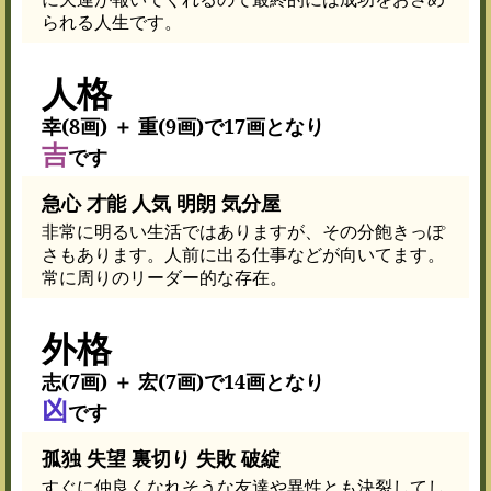
られる人生です。
人格
幸(8画) ＋ 重(9画)で17画となり
吉
です
急心 才能 人気 明朗 気分屋
非常に明るい生活ではありますが、その分飽きっぽ
さもあります。人前に出る仕事などが向いてます。
常に周りのリーダー的な存在。
外格
志(7画) ＋ 宏(7画)で14画となり
凶
です
孤独 失望 裏切り 失敗 破綻
すぐに仲良くなれそうな友達や異性とも決裂してし