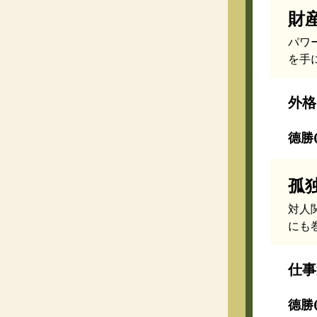
財
パワ
を手
外格
德勝(
孤
対人
にも
仕事
德勝(