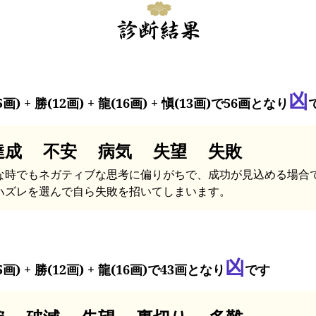
凶
5画) + 勝(12画) + 龍(16画) + 愼(13画)で56画となり
達成 不安 病気 失望 失敗
な時でもネガティブな思考に偏りがちで、成功が見込める場合
ハズレを選んで自ら失敗を招いてしまいます。
凶
5画) + 勝(12画) + 龍(16画)で43画となり
です