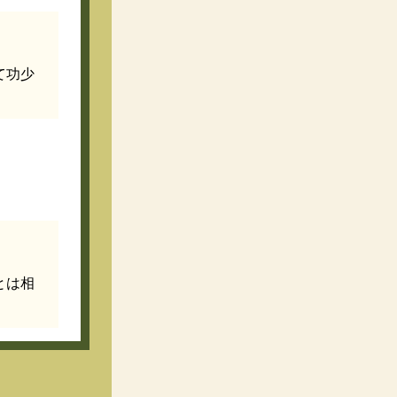
て功少
とは相