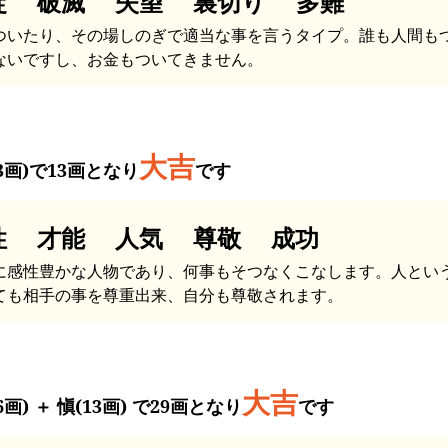
綻 破滅 失望 裏切り 多難
ついたり、その場しのぎで適当な事を言うタイプ。誰も人間も
ないですし、お金もついてきません。
大吉
13画)で13画となり
です
性 才能 人気 尊敬 成功
に感性豊かな人物であり、何事もそつなくこなします。人とい
ても相手の事を尊重出来、自分も尊敬されます。
大吉
6画) ＋ 愼(13画) で29画となり
です