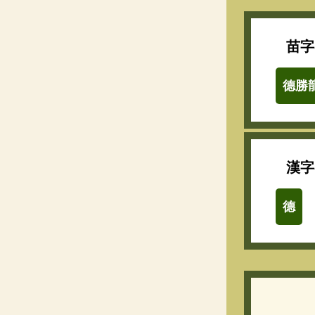
苗字
德勝
漢字
德