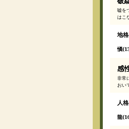
破
嘘を
はこ
地格
愼(
感
非常
おい
人格
龍(1