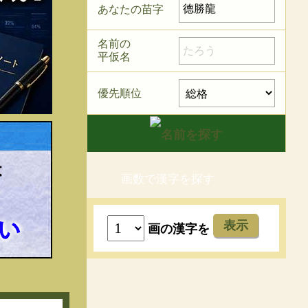
あなたの苗字
名前の
平仮名
優先順位
画数で漢字を探す
表示
画の漢字を