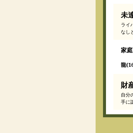
未
ライ
なし
家庭
龍(1
財
自分
手に