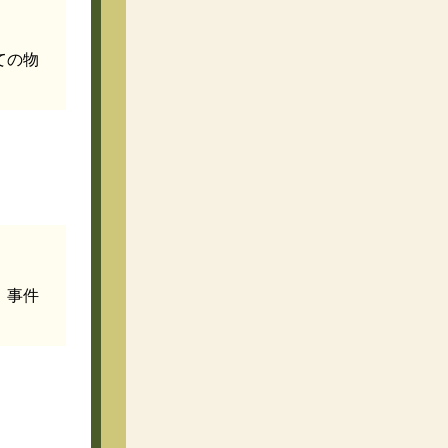
ての物
、事件