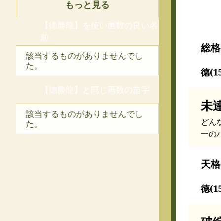
もっと見る
【德勝龍】を使い画数の良い名
前
総格
該当するものがありませんでし
た。
德(1
【德勝龍】と同じ画数の苗字
未
該当するものがありませんでし
どん
た。
一の
天格
德(1