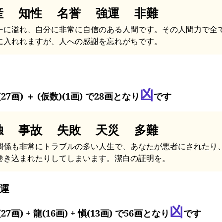
産 知性 名誉 強運 非難
ーに溢れ、自分に非常に自信のある人間です。その人間力で全
に入れれますが、人への感謝を忘れがちです。
凶
27画) ＋ (仮数)(1画) で28画となり
です
独 事故 失敗 天災 多難
関係も非常にトラブルの多い人生で、あなたが悪者にされたり
巻き込まれたりしてしまいます。潔白の証明を。
運
凶
27画) + 龍(16画) + 愼(13画) で56画となり
です