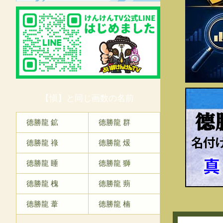
【愼】と同じ画数の名前
德
德勝龍 鉱
德勝龍 群
德勝龍 祿
德勝龍 煖
德勝龍 睡
德勝龍 獅
德勝龍 槐
德勝龍 蒴
德勝龍 葦
德勝龍 楠