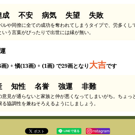
達成 不安 病気 失望 失敗
バルや同僚に全ての成功を奪われてしまうタイプで、労多くし
という言葉がぴったりで出世には縁が無い。
運
大吉
6画) + 愼(13画) + (1画) で29画となり
です
産 知性 名誉 強運 非難
の意見が通らないと家族と仲が悪くなってしまいがち。ちょっ
譲る協調性を兼ねそろえるようにしましょう。