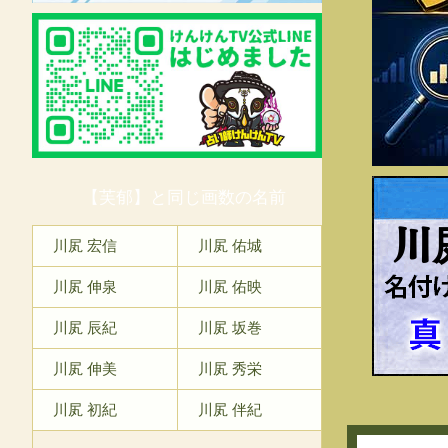
【芙郁】と同じ画数の名前
川
川㞍 宏信
川㞍 佑城
川㞍 伸泉
川㞍 佑映
川㞍 辰紀
川㞍 坂巻
川㞍 伸美
川㞍 秀栄
川㞍 初紀
川㞍 伴紀