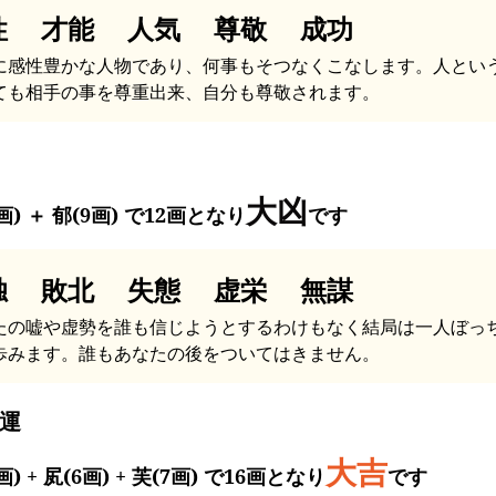
性 才能 人気 尊敬 成功
に感性豊かな人物であり、何事もそつなくこなします。人とい
ても相手の事を尊重出来、自分も尊敬されます。
大凶
画) ＋ 郁(9画) で12画となり
です
独 敗北 失態 虚栄 無謀
たの嘘や虚勢を誰も信じようとするわけもなく結局は一人ぼっ
歩みます。誰もあなたの後をついてはきません。
運
大吉
画) + 㞍(6画) + 芙(7画) で16画となり
です