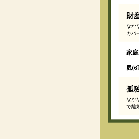
財
なか
カバ
家庭
㞍(6
孤
なか
で離