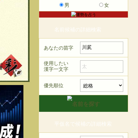
男
女
名前候補の詳細検索
あなたの苗字
使用したい
漢字一文字
優先順位
平仮名で候補の詳細検索