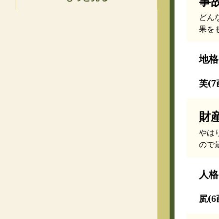
事
どん
果を
地格
芙(7
財
やは
ので
人格
㞍(6