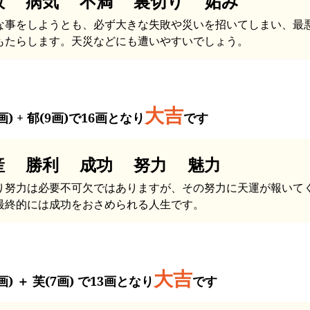
故 病気 不満 裏切り 妬み
な事をしようとも、必ず大きな失敗や災いを招いてしまい、最
もたらします。天災などにも遭いやすいでしょう。
大吉
画) + 郁(9画)で16画となり
です
産 勝利 成功 努力 魅力
り努力は必要不可欠ではありますが、その努力に天運が報いて
最終的には成功をおさめられる人生です。
大吉
画) ＋ 芙(7画) で13画となり
です