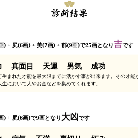
吉
画) + 㞍(6画) + 芙(7画) + 郁(9画)で25画となり
です
力 真面目 天運 男気 成功
て生まれた才能を最大限までに活かす事が出来ます。その才能
人生において人やお金などを集めてくれます。
大凶
画) + 㞍(6画)で9画となり
です