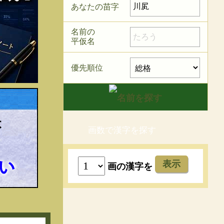
あなたの苗字
名前の
平仮名
優先順位
画数で漢字を探す
表示
画の漢字を