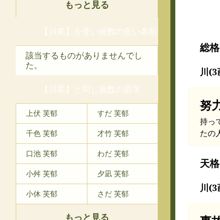
もっと見る
【川㞍】を使い画数の良い名前
総格
該当するものがありませんでし
た。
川(3
【川㞍】と同じ画数の苗字
努
上伏 芙郁
すだ 芙郁
持っ
たの
千色 芙郁
才竹 芙郁
口池 芙郁
わだ 芙郁
天格
小舛 芙郁
夕凪 芙郁
川(3
小休 芙郁
さだ 芙郁
もっと見る