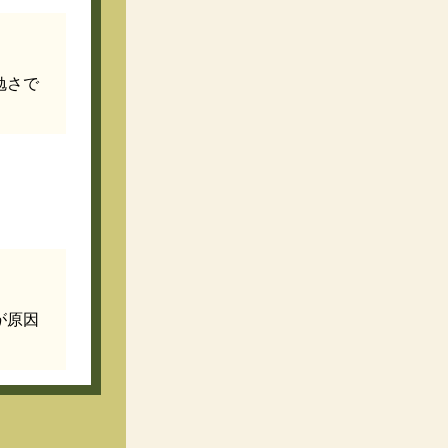
勉さで
が原因