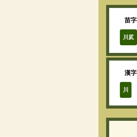
苗字
川㞍
漢字
川