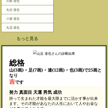
久岐 達也
丸住 達也
小麦 達也
丸花 達也
もっと見る
総格
山(3画) + 足(7画) + 達(12画) + 也(3画)で25画と
なり
吉
です
努力 真面目 天運 男気 成功
持って生まれた才能を最大限までに活かす事が出来
ます。その才能があなたの人生において人やお金な