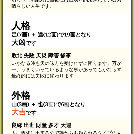
晴らしい人生です。
人格
足(7画) ＋ 達(12画)で19画となり
大凶
です
敗北 失敗 天災 障害 惨事
いかなる時も天の味方を受けれずに困ります。万が
一、うまくいっているような事があってもかならず
最終的には失敗に終わります。
外格
山(3画) ＋ 也(3画)で6画となり
大吉
です
良縁 出世 財産 多才 天運
人に親切に出来るので誰からも頼られるタイプの人