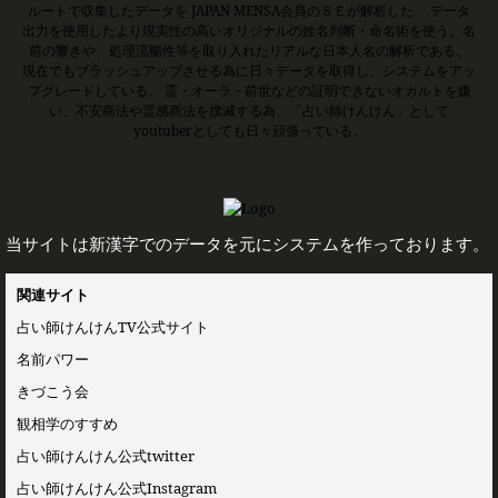
ルートで収集したデータを JAPAN MENSA会員のＳＥが解析した、 データ
出力を使用したより現実性の高いオリジナルの姓名判断・命名術を使う。名
前の響きや、処理流暢性等を取り入れたリアルな日本人名の解析である。
現在でもブラッシュアップさせる為に日々データを取得し、システムをアッ
プグレードしている。 霊・オーラ・前世などの証明できないオカルトを嫌
い、不安商法や霊感商法を撲滅する為、「占い師けんけん」として
youtuberとしても日々頑張っている。
当サイトは新漢字でのデータを元にシステムを作っております。
関連サイト
占い師けんけんTV公式サイト
名前パワー
きづこう会
観相学のすすめ
占い師けんけん公式twitter
占い師けんけん公式Instagram