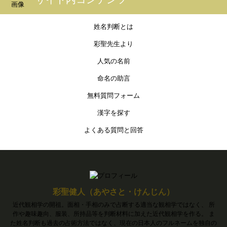
姓名判断とは
彩聖先生より
人気の名前
命名の助言
無料質問フォーム
漢字を探す
よくある質問と回答
彩聖健人（あやさと・けんじん）
近代観相学の開祖。面相・手相のみで占断する適当な観相学ではなく、 所
作や趣味趣向、服装、所持品等を判断材料に加えた近代観相学を作る。 ま
た姓名判断も過去の占術方法ではなく、現在の日本人のフルネームを独自の