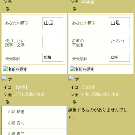
字検索
あなたの苗字
あなたの苗字
使用したい
名前の
漢字一文字
平仮名
優先順位
優先順位
【達也】
【山足】
と同じ画数の名前
を使い画数の良い名前
該当するものがありませんでし
山足 稀也
た。
山足 貴丸
山足 幾三