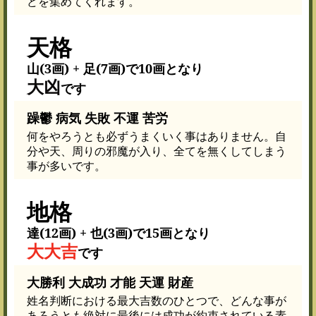
どを集めてくれます。
天格
山(3画) + 足(7画)で10画となり
大凶
です
躁鬱 病気 失敗 不運 苦労
何をやろうとも必ずうまくいく事はありません。自
分や天、周りの邪魔が入り、全てを無くしてしまう
事が多いです。
地格
達(12画) + 也(3画)で15画となり
大大吉
です
大勝利 大成功 才能 天運 財産
姓名判断における最大吉数のひとつで、どんな事が
あろうとも絶対に最後には成功が約束されている素