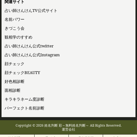
関連サイト
占い師けんけんTV公式サイト
名前パワー
きづこう会
観相学のすすめ
占い師けんけん公式twitter
占い師けんけん公式Instagram
顔チェック
顔チェックBEAUTY
好色相診断
面相診断
キラキラネーム度診断
パーフェクト名前診断
Copyright © 2026 姓名判断 彩～無料姓名判断～ All Rights Reserved.
運営会社