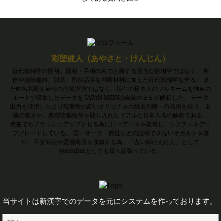
彩聖健人（あやさと・けんじん）
近代観相学の開祖。面相・手相のみで占断する適当な観相学ではなく、 所
作や趣味趣向、服装、所持品等を判断材料に加えた近代観相学を作る。 ま
た姓名判断も過去の占術方法ではなく、現在の日本人のフルネームを独自の
ルートで収集したデータを JAPAN MENSA会員のＳＥが解析した、 データ
出力を使用したより現実性の高いオリジナルの姓名判断・命名術を使う。名
前の響きや、処理流暢性等を取り入れたリアルな日本人名の解析である。
現在でもブラッシュアップさせる為に日々データを取得し、システムをアッ
プグレードしている。 霊・オーラ・前世などの証明できないオカルトを嫌
い、不安商法や霊感商法を撲滅する為、「占い師けんけん」として
youtuberとしても日々頑張っている。
当サイトは新漢字でのデータを元にシステムを作っております。