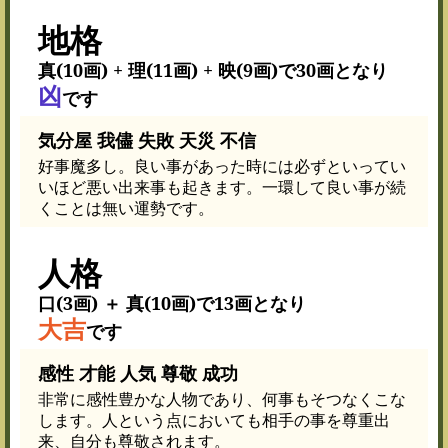
地格
真(10画) + 理(11画) + 映(9画)で30画となり
凶
です
気分屋 我儘 失敗 天災 不信
好事魔多し。良い事があった時には必ずといってい
いほど悪い出来事も起きます。一環して良い事が続
くことは無い運勢です。
人格
口(3画) ＋ 真(10画)で13画となり
大吉
です
感性 才能 人気 尊敬 成功
非常に感性豊かな人物であり、何事もそつなくこな
します。人という点においても相手の事を尊重出
来、自分も尊敬されます。