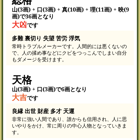
山(3画) + 口(3画) + 真(10画) + 理(11画) + 映(9
画)で36画となり
大凶
です
多難 裏切り 失望 苦労 浮気
常時トラブルメーカーです。人間的には悪くないの
で、人の揉め事などにクビをつっこんでしまい自分
もダメージを受けます。
天格
山(3画) + 口(3画)で6画となり
大吉
です
良縁 出世 財産 多才 天運
非常に強い人間であり、誰からも信用され、人に思
いやりをかけ、常に周りの中心人物となっていきま
す。