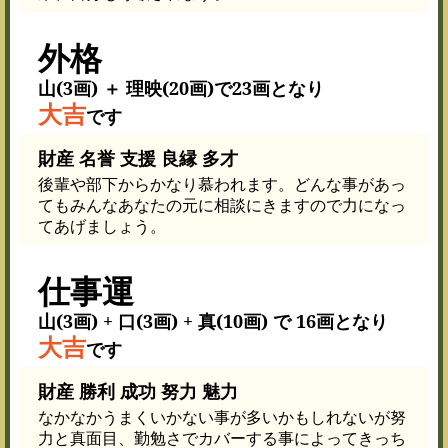
外格
山(3画) ＋ 理映(20画)で23画となり
大吉
です
財産 名誉 支援 良縁 多才
後輩や部下からかなり慕われます。どんな事があっ
てもみんなあなたの元に相談にきますので力になっ
てあげましょう。
仕事運
山(3画) + 口(3画) + 真(10画) で 16画となり
大吉
です
財産 勝利 成功 努力 魅力
なかなかうまくいかない事が多いかもしれないが努
力と真面目、勤勉さでカバーする事によってきっち