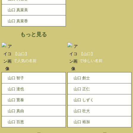
山口 真菜美
山口 真菜香
もっと見る
【山口】
【山口】
で人気の名前
で珍しい名前
山口 智子
山口 創士
山口 達也
山口 正仁
山口 寛泰
山口 しずく
山口 真由
山口 壮大
山口 百恵
山口 裕加