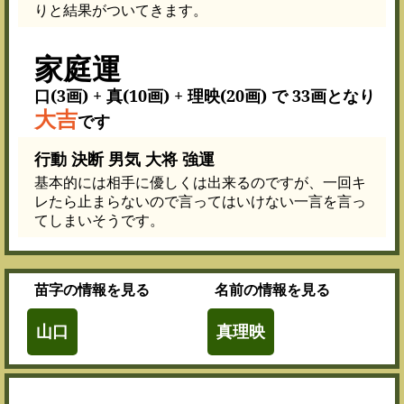
りと結果がついてきます。
家庭運
口(3画) + 真(10画) + 理映(20画) で 33画となり
大吉
です
行動 決断 男気 大将 強運
基本的には相手に優しくは出来るのですが、一回キ
レたら止まらないので言ってはいけない一言を言っ
てしまいそうです。
苗字
の情報を見る
名前
の情報を見る
山口
真理映